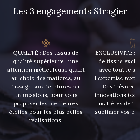
Les 3 engagements Stragier
2370 - Beige Curry
8110 - Sable blanc
8320 - Beige Sable
8542 - Beige chaud
QUALITÉ : Des tissus de
EXCLUSIVITÉ : U
qualité supérieure ; une
de tissus exclu
8303 - Ficelle
8541 - Camel clair
attention méticuleuse quant
avec tout le sa
au choix des matières, au
l'expertise texti
8223 - Amande
5767 - Noisettes
tissage, aux teintures ou
Des trésors te
impressions, pour vous
innovations tech
proposer les meilleures
matières de tr
8561 - Vert de gris bruni
8934 - Vin Bruni
étoffes pour les plus belles
sublimer vos pro
réalisations.
8548 - Brun Cookie
8777 - Rouille Brunie