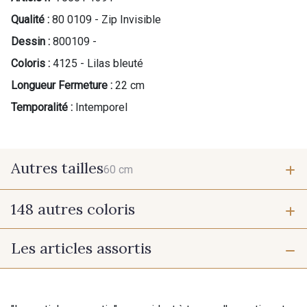
Qualité :
80 0109 - Zip Invisible
Dessin :
800109 -
Coloris :
4125 - Lilas bleuté
Longueur Fermeture :
22 cm
Temporalité :
Intemporel
Autres tailles
60 cm
148 autres coloris
60 cm
Les articles assortis
9975 - Noir Jet
9700 - Noir
9118 - Blanc d'os
9971 - Mouette foncée