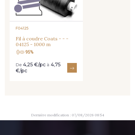
9824 - Gris Gargouille
9984 - Gris Plomb
8135 - Vanille
8201 - Ecru
F04125
Fil à coudre Coats - - -
04125 - 1000 m
8163 - Crème
1712 - Blanc
95%
4,25 €/pc
4,75
De
à
2710 - Ivoire
8418 - Beige Chamois
€/pc
8383 - Beige
8335 - Sésame
8339 - Grège
8579 - Grège taupé
Dernière modification : 07/08/2026 08:54
9180 - Ciment
8513 - Esprit de vert