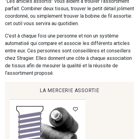
"Les articles assortis" vous aident à trouver l'assortiment
parfait. Combiner deux tissus, trouver le petit détail joliment
coordonné, ou simplement trouver la bobine de fil assortie:
9194 - Gris Perle
9612 - Gris beige
cet outil vous servira au quotidien.
C'est à chaque fois une personne et non un système
9992 - Gris Vetiver
9853 - Gris Fusil
automatisé qui compare et associe les différents articles
entre eux. Ces personnes sont conseillères et conseillers
chez Stragier. Elles donnent une côte à chaque association
9390 - Gris Mercure
9491 - Gris Silex
de tissus afin de mesurer la qualité et la réussite de
l'assortiment proposé.
9666 - Gris moyen
9685 - Graphite
LA MERCERIE ASSORTIE
9905 - Anthracite
9138 - Gris clair
9391 - Gris Bruine
9404 - Gris frais