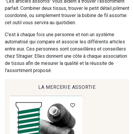
"Les articles assortis" vous aident à trouver l'assortiment
parfait. Combiner deux tissus, trouver le petit détail joliment
coordonné, ou simplement trouver la bobine de fil assortie:
9194 - Gris Perle
9612 - Gris beige
cet outil vous servira au quotidien.
C'est à chaque fois une personne et non un système
9992 - Gris Vetiver
9853 - Gris Fusil
automatisé qui compare et associe les différents articles
entre eux. Ces personnes sont conseillères et conseillers
chez Stragier. Elles donnent une côte à chaque association
9390 - Gris Mercure
9491 - Gris Silex
de tissus afin de mesurer la qualité et la réussite de
l'assortiment proposé.
9666 - Gris moyen
9685 - Graphite
LA MERCERIE ASSORTIE
9905 - Anthracite
9138 - Gris clair
9391 - Gris Bruine
9404 - Gris frais