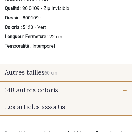
Qualité :
80 0109 - Zip Invisible
Dessin :
800109 -
Coloris :
5123 - Vert
Longueur Fermeture :
22 cm
Temporalité :
Intemporel
Autres tailles
60 cm
148 autres coloris
60 cm
Les articles assortis
9975 - Noir Jet
9700 - Noir
9118 - Blanc d'os
9971 - Mouette foncée