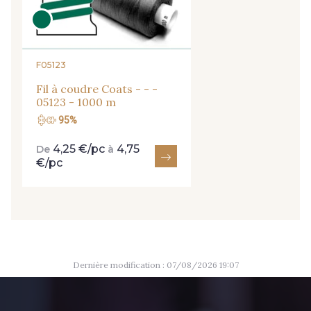
9824 - Gris Gargouille
9984 - Gris Plomb
8135 - Vanille
8201 - Ecru
F05123
Fil à coudre Coats - - -
05123 - 1000 m
8163 - Crème
1712 - Blanc
95%
4,25 €/pc
4,75
De
à
2710 - Ivoire
8418 - Beige Chamois
€/pc
8383 - Beige
8335 - Sésame
8339 - Grège
8579 - Grège taupé
Dernière modification : 07/08/2026 19:07
9180 - Ciment
8513 - Esprit de vert