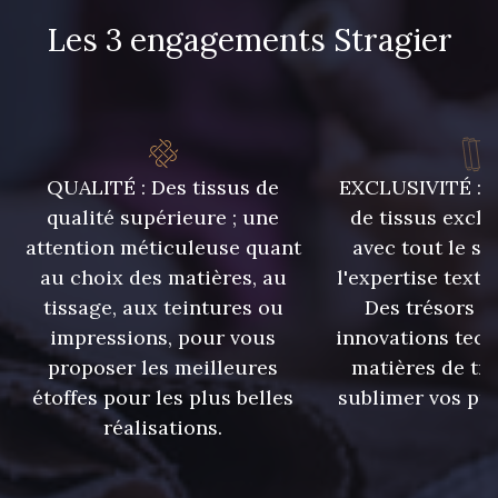
Les 3 engagements Stragier
2370 - Beige Curry
8110 - Sable blanc
8320 - Beige Sable
8542 - Beige chaud
QUALITÉ : Des tissus de
EXCLUSIVITÉ : U
qualité supérieure ; une
de tissus exclu
8303 - Ficelle
8541 - Camel clair
attention méticuleuse quant
avec tout le sa
au choix des matières, au
l'expertise texti
8223 - Amande
5767 - Noisettes
tissage, aux teintures ou
Des trésors te
impressions, pour vous
innovations tech
proposer les meilleures
matières de tr
8561 - Vert de gris bruni
8934 - Vin Bruni
étoffes pour les plus belles
sublimer vos pro
réalisations.
8548 - Brun Cookie
8777 - Rouille Brunie