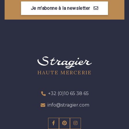
2370 - Beige Curry
8110 - Sable blanc
Je m'abonne à la newsletter
8320 - Beige Sable
8542 - Beige chaud
8303 - Ficelle
8541 - Camel clair
8223 - Amande
8418 - Beige Chamois
HAUTE MERCERIE
8383 - Beige
8335 - Sésame
+32 (0)10 65 38 65
info@stragier.com
8339 - Grège
8579 - Grège taupé
9180 - Ciment
8513 - Esprit de vert