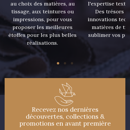
au choix des matières, au
l'expertise texti
tissage, aux teintures ou
Des trésors te
9685 - Graphite
9905 - Anthracite
impressions, pour vous
innovations tech
proposer les meilleures
matières de tr
étoffes pour les plus belles
sublimer vos pro
9138 - Gris clair
9391 - Gris Bruine
réalisations.
9404 - Gris frais
9824 - Gris Gargouille
9984 - Gris Plomb
8135 - Vanille
8201 - Ecru
8163 - Crème
Recevez nos dernières
découvertes, collections &
1712 - Blanc
2710 - Ivoire
promotions en avant première