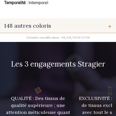
Temporalité :
Intemporel
148 autres coloris
Dernière modification : 08/08/2026 07:06
9975 - Noir Jet
9700 - Noir
9118 - Blanc d'os
9971 - Mouette foncée
Les 3 engagements Stragier
9194 - Gris Perle
9612 - Gris beige
9992 - Gris Vetiver
9853 - Gris Fusil
QUALITÉ : Des tissus de
EXCLUSIVITÉ : U
qualité supérieure ; une
de tissus exclu
attention méticuleuse quant
avec tout le sa
9390 - Gris Mercure
9491 - Gris Silex