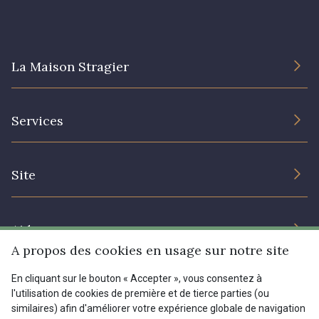
8508 - Herbe séchée
5783 - Noix
La Maison Stragier
8563 - Camel
8529 - Canelle
L’entreprise
Services
Engagement durable et certificats
8570 - Brun nougat
8589 - Camel foncé
Conditions générales de vente
Nous contacter
Site
Paramétrage des cookies
Services aux professionnels
8896 - Brownie
3945 - Terre de Sienne
Magasins
Chéques cadeaux
Aide
3915 - Acajou foncé
8863 - Ecureuil
Prix réduits
A propos des cookies en usage sur notre site
Magazine
Livraison : France, Belgique, International
En cliquant sur le bouton « Accepter », vous consentez à
Menu
8989 - Chocolat
8964 - Chocolat foncé
l'utilisation de cookies de première et de tierce parties (ou
Retours & réclamations
similaires) afin d'améliorer votre expérience globale de navigation