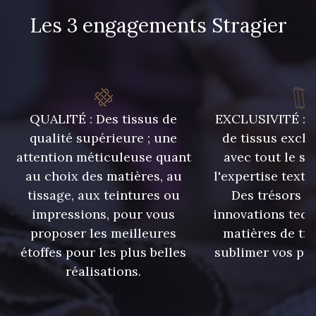
Les 3 engagements Stragier
8418 - Beige Chamois
8383 - Beige
8335 - Sésame
8339 - Grège
QUALITÉ : Des tissus de
EXCLUSIVITÉ : U
qualité supérieure ; une
de tissus exclu
8579 - Grège taupé
9180 - Ciment
attention méticuleuse quant
avec tout le sa
au choix des matières, au
l'expertise texti
8513 - Esprit de vert
8508 - Herbe séchée
tissage, aux teintures ou
Des trésors te
impressions, pour vous
innovations tech
proposer les meilleures
matières de tr
5783 - Noix
8563 - Camel
étoffes pour les plus belles
sublimer vos pro
réalisations.
8529 - Canelle
5767 - Noisettes