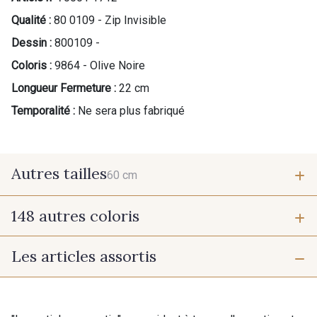
Qualité :
80 0109 - Zip Invisible
Dessin :
800109 -
Coloris :
9864 - Olive Noire
Longueur Fermeture :
22 cm
Temporalité :
Ne sera plus fabriqué
Autres tailles
60 cm
148 autres coloris
60 cm
Les articles assortis
9975 - Noir Jet
9700 - Noir
9118 - Blanc d'os
9971 - Mouette foncée