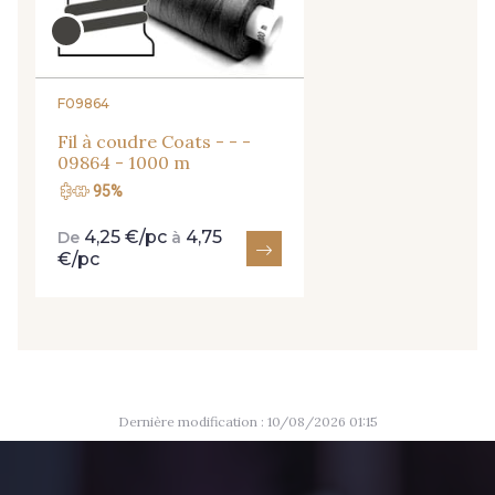
9824 - Gris Gargouille
9984 - Gris Plomb
1712 - Blanc
2710 - Ivoire
F09864
Fil à coudre Coats - - -
09864 - 1000 m
8135 - Vanille
8201 - Ecru
95%
4,25 €/pc
4,75
De
à
8163 - Crème
2370 - Beige Curry
€/pc
8110 - Sable blanc
8320 - Beige Sable
8542 - Beige chaud
8303 - Ficelle
Dernière modification : 10/08/2026 01:15
8541 - Camel clair
8223 - Amande