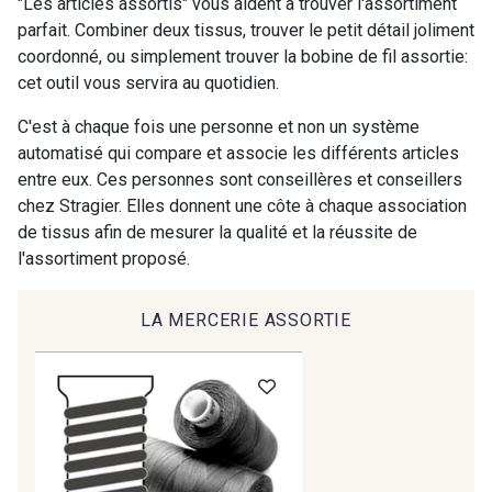
"Les articles assortis" vous aident à trouver l'assortiment
parfait. Combiner deux tissus, trouver le petit détail joliment
coordonné, ou simplement trouver la bobine de fil assortie:
9194 - Gris Perle
9612 - Gris beige
cet outil vous servira au quotidien.
C'est à chaque fois une personne et non un système
9992 - Gris Vetiver
9853 - Gris Fusil
automatisé qui compare et associe les différents articles
entre eux. Ces personnes sont conseillères et conseillers
chez Stragier. Elles donnent une côte à chaque association
9390 - Gris Mercure
9491 - Gris Silex
de tissus afin de mesurer la qualité et la réussite de
l'assortiment proposé.
9666 - Gris moyen
9685 - Graphite
LA MERCERIE ASSORTIE
9905 - Anthracite
9138 - Gris clair
9391 - Gris Bruine
9404 - Gris frais