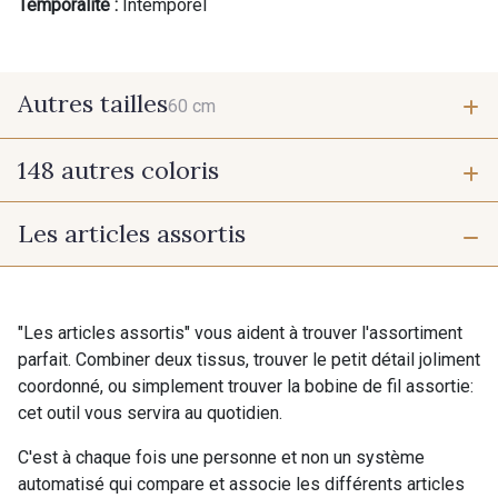
Temporalité :
Intemporel
Autres tailles
60 cm
148 autres coloris
60 cm
Les articles assortis
9975 - Noir Jet
9700 - Noir
9118 - Blanc d'os
9971 - Mouette foncée
"Les articles assortis" vous aident à trouver l'assortiment
parfait. Combiner deux tissus, trouver le petit détail joliment
coordonné, ou simplement trouver la bobine de fil assortie:
9194 - Gris Perle
9612 - Gris beige
cet outil vous servira au quotidien.
C'est à chaque fois une personne et non un système
9992 - Gris Vetiver
9390 - Gris Mercure
automatisé qui compare et associe les différents articles