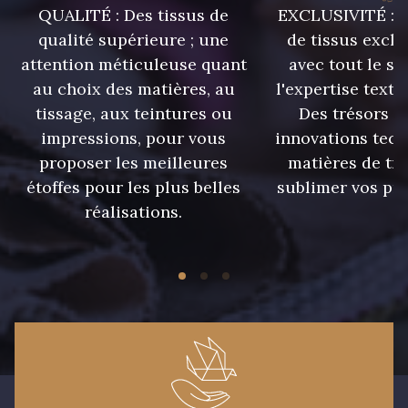
QUALITÉ : Des tissus de
EXCLUSIVITÉ : U
qualité supérieure ; une
de tissus exclu
9180 - Ciment
8513 - Esprit de vert
attention méticuleuse quant
avec tout le sa
au choix des matières, au
l'expertise texti
5767 - Noisettes
8561 - Vert de gris bruni
tissage, aux teintures ou
Des trésors te
impressions, pour vous
innovations tech
proposer les meilleures
matières de tr
8934 - Vin Bruni
8548 - Brun Cookie
étoffes pour les plus belles
sublimer vos pro
réalisations.
8777 - Rouille Brunie
8762 - Terre Brune
8508 - Herbe séchée
5783 - Noix
8563 - Camel
8529 - Canelle