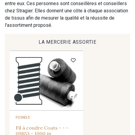
entre eux. Ces personnes sont conseillères et conseillers
chez Stragier. Elles donnent une côte à chaque association
9491 - Gris Silex
9666 - Gris moyen
de tissus afin de mesurer la qualité et la réussite de
l'assortiment proposé.
9685 - Graphite
9905 - Anthracite
LA MERCERIE ASSORTIE
9138 - Gris clair
9391 - Gris Bruine
9404 - Gris frais
9824 - Gris Gargouille
9984 - Gris Plomb
1712 - Blanc
2710 - Ivoire
8135 - Vanille
F09853
Fil à coudre Coats - - -
09853 - 1000 m