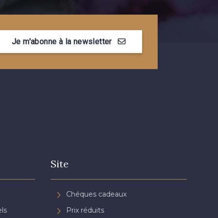
Myrtille
4989 - Violet
Je m'abonne à la newsletter
ramboise
8203 - Blush clair
n de Rubis
3982 - Rouge Grenat
Site
Chéques cadeaux
ls
Prix réduits