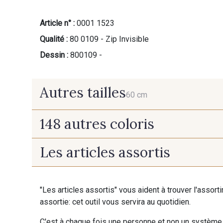
Article n° :
0001 1523
Qualité :
80 0109 - Zip Invisible
Dessin :
800109 -
Autres tailles
60 cm
148 autres coloris
60 cm
Les articles assortis
9975 - Noir Jet
9700 - Noir
"Les articles assortis" vous aident à trouver l'assort
9992 - Gris Vetiver
9853 - Gris Fusil
assortie: cet outil vous servira au quotidien.
C'est à chaque fois une personne et non un système 