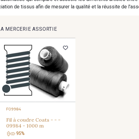
9391 - Gris Bruine
9404 - Gris frais
9824 - Gris
ation de tissus afin de mesurer la qualité et la réussite de l'as
1712 - Blanc
2710 - Ivoire
8418 - Bei
LA MERCERIE ASSORTIE
8579 - Grège taupé
9180 - Ciment
8513 - Esp
8542 - Beige chaud
8303 - Ficelle
8541 - Ca
8934 - Vin Bruni
8548 - Brun Cookie
8777 - Rou
F09984
8896 - Brownie
3945 - Terre de Sienne
3915 - Ac
Fil à coudre Coats - - -
09984 - 1000 m
95%
8980 - Brun ultra foncé
8955 - Brun foncé
8508 - He