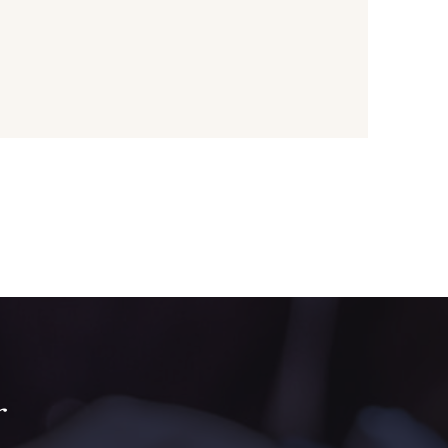
 Papaye
2429 - Orange
une Banane
1279 - Jaune Soleil
live Mure
5521 - Résine Verte
ert Paon
5198 - Vert Golf
rt de gris
5104 - Vert billard
r
ert Forêt
5925 - Vert Bronze