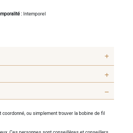
mporalité :
Intemporel
ris Perle
9612 - Gris beige
ent coordonné, ou simplement trouver la bobine de fil
ris moyen
9685 - Graphite
 eux. Ces personnes sont conseillères et conseillers