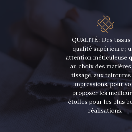
5946 - Vert Bronze foncé
5571 - Vert Laitue
7369 - Bleu Aster
6355 - Bleu crépuscule
QUALITÉ : Des tissus
qualité supérieure ; 
attention méticuleuse 
7988 - Bleu Insigne
7142 - Bleu Ciel
au choix des matières,
tissage, aux teintures
7121 - Bleu Céleste
7518 - Bleu Denim
impressions, pour vo
proposer les meilleu
7172 - Bleu Cyan clair
7556 - Bleu Niagara
étoffes pour les plus be
réalisations.
7912 - Bleu Caban
10033 - Blue mist