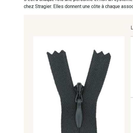
9905 - Anthracite
9138 - Gris clair
chez Stragier. Elles donnent une côte à chaque associ
8201 - Ecru
8163 - Crème
8335 - Sésame
8339 - Grège
8110 - Sable blanc
8320 - Beige Sable
5767 - Noisettes
8561 - Vert de gris bruni
8570 - Brun nougat
8589 - Camel foncé
8989 - Chocolat
8964 - Chocolat foncé