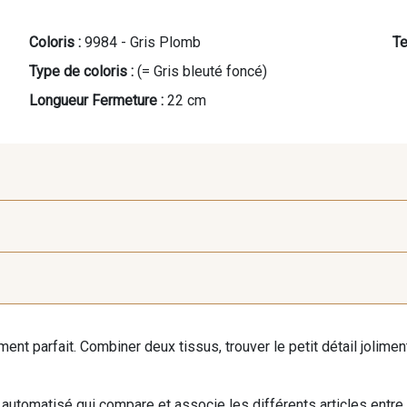
Coloris :
9984 - Gris Plomb
Te
Type de coloris :
(= Gris bleuté foncé)
Longueur Fermeture :
22 cm
9118 - Blanc d'os
9971 - Mouette foncée
9194 - G
iment parfait. Combiner deux tissus, trouver le petit détail jolim
9390 - Gris Mercure
9491 - Gris Silex
9666 - G
automatisé qui compare et associe les différents articles entre