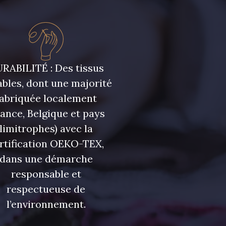
ris Olive
5729 - Vert Olive foncé
eu Riviera
7922 - Marine clair
RABILITÉ : Des tissus
bles, dont une majorité
fabriquée localement
u Olympien
7339 - Bleu Outremer
rance, Belgique et pays
limitrophes) avec la
eu Glacier
7124 - Bleu Spa
rtification OEKO-TEX,
dans une démarche
 Indigo
7935 - Marine Denim
responsable et
foncé
respectueuse de
l’environnement.
 Lupin
3912 - Bourgogne