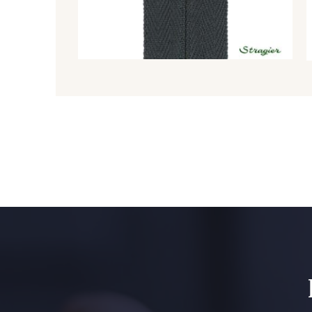
8563 - Camel
8529 - Canelle
2220 - Orange rouge
5309 - Vert jauni
1153 - Jaune Pastel
1455 - Or clair
9864 - Olive Noire
6957 - Vert Canard
5123 - Vert
5367 - Vert Jasmin
5976 - Vert Jaspe
5968 - Vert bouteille