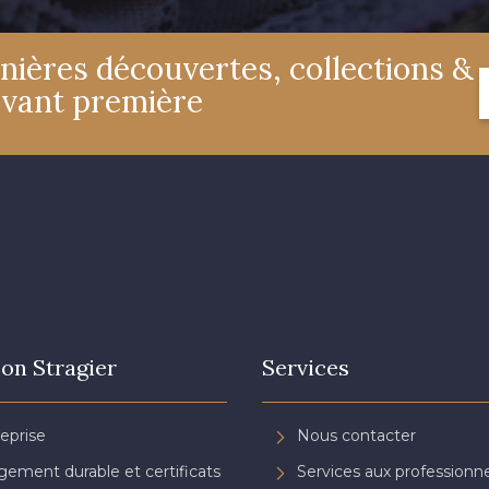
nières découvertes, collections &
4327 - Lavande
4125 - Lilas bleuté
4935 - 
avant première
3697 - Magenta
3134 - Rose Perle
3488 - F
3141 - Rose coquillage
2290 - Rose Corail
3944 - Vi
3828 - Rouge Rubis
3961 - Rouge Peony
on Stragier
Services
reprise
Nous contacter
ement durable et certificats
Services aux professionne