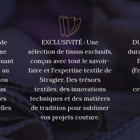
5748 - Vert Fougère
5761 - Saule
8432 - G
4334 - Lavande bleuté
7177 - Bleu clair
7113 - Bl
 de
EXCLUSIVITÉ : Une
DU
une
sélection de tissus exclusifs,
dura
quant
conçus avec tout le savoir-
7342 - Bleu Nautique
7285 - Bleu Royal
7324 - Ble
 au
faire et l'expertise textile de
(F
 ou
Stragier. Des trésors
7928 - Bleu Jeans
7949 - Bleu Nuit
7144 - Bl
us
textiles, des innovations
ce
res
techniques et des matières
7545 - Bleu Canard
7584 - Bleu Couronne
7976 -
lles
de tradition pour sublimer
vos projets couture.
6995 - Turquoise
4382 - Tulipe Violette
4384 -