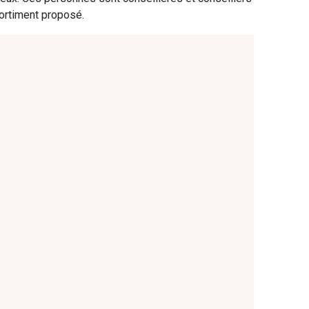
 Gargouille
8135 - Vanille
sortiment proposé.
ge Chamois
8383 - Beige
rit de vert
2370 - Beige Curry
mel clair
8223 - Amande
ille Brunie
8762 - Terre Brune
ajou foncé
8863 - Ecureuil
rbe séchée
5783 - Noix