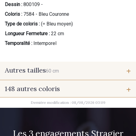
Dessin :
800109 -
Coloris :
7584 - Bleu Couronne
Type de coloris :
(= Bleu moyen)
Longueur Fermeture :
22 cm
Temporalité :
Intemporel
Autres tailles
60 cm
148 autres coloris
60 cm
Dernière modification : 08/08/2026 03:09
9975 - Noir Jet
9700 - Noir
9118 - Blanc d'os
9971 - Mouette foncée
Les 3 engagements Stragier