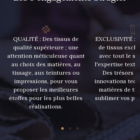
9194 - Gris Perle
9612 - Gris beige
9992 - Gris Vetiver
9853 - Gris Fusil
QUALITÉ : Des tissus de
EXCLUSIVITÉ : U
qualité supérieure ; une
de tissus exclu
attention méticuleuse quant
avec tout le sa
9390 - Gris Mercure
9491 - Gris Silex
au choix des matières, au
l'expertise texti
tissage, aux teintures ou
Des trésors te
9666 - Gris moyen
9685 - Graphite
impressions, pour vous
innovations tech
proposer les meilleures
matières de tr
étoffes pour les plus belles
sublimer vos pro
9905 - Anthracite
9138 - Gris clair
réalisations.
9391 - Gris Bruine
9404 - Gris frais