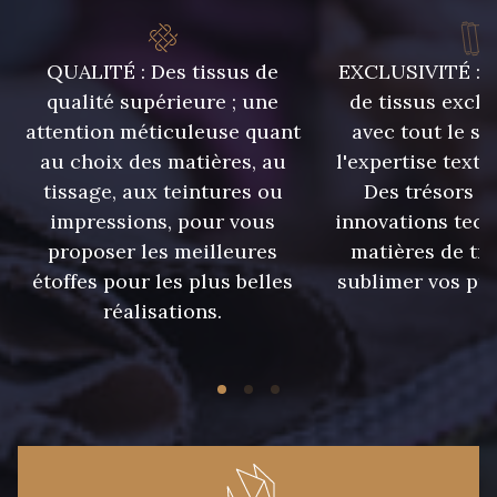
9992 - Gris Vetiver
9853 - Gris Fusil
QUALITÉ : Des tissus de
EXCLUSIVITÉ : U
qualité supérieure ; une
de tissus exclu
attention méticuleuse quant
avec tout le sa
9390 - Gris Mercure
9491 - Gris Silex
au choix des matières, au
l'expertise texti
tissage, aux teintures ou
Des trésors te
9666 - Gris moyen
9685 - Graphite
impressions, pour vous
innovations tech
proposer les meilleures
matières de tr
étoffes pour les plus belles
sublimer vos pro
9905 - Anthracite
9138 - Gris clair
réalisations.
9391 - Gris Bruine
9404 - Gris frais
9824 - Gris Gargouille
9984 - Gris Plomb