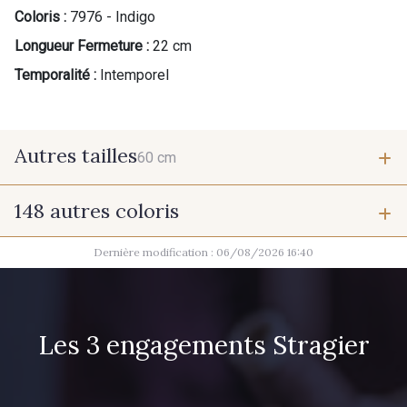
Coloris :
7976 - Indigo
Longueur Fermeture :
22 cm
Temporalité :
Intemporel
Autres tailles
60 cm
148 autres coloris
60 cm
Dernière modification : 06/08/2026 16:40
9975 - Noir Jet
9700 - Noir
9118 - Blanc d'os
9971 - Mouette foncée
Les 3 engagements Stragier
9194 - Gris Perle
9612 - Gris beige