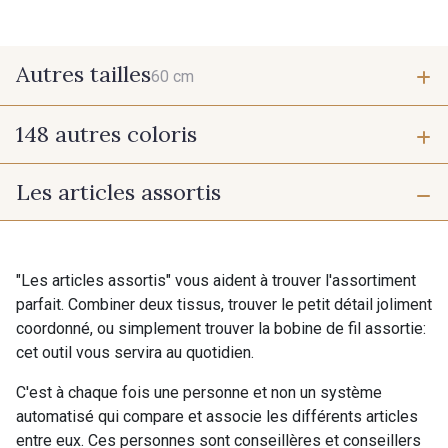
Autres tailles
60 cm
148 autres coloris
60 cm
Les articles assortis
9975 - Noir Jet
9700 - Noir
9118 - Blanc d'os
9971 - Mouette foncée
"Les articles assortis" vous aident à trouver l'assortiment
parfait. Combiner deux tissus, trouver le petit détail joliment
coordonné, ou simplement trouver la bobine de fil assortie:
9194 - Gris Perle
9612 - Gris beige
cet outil vous servira au quotidien.
C'est à chaque fois une personne et non un système
9992 - Gris Vetiver
9853 - Gris Fusil
automatisé qui compare et associe les différents articles
entre eux. Ces personnes sont conseillères et conseillers