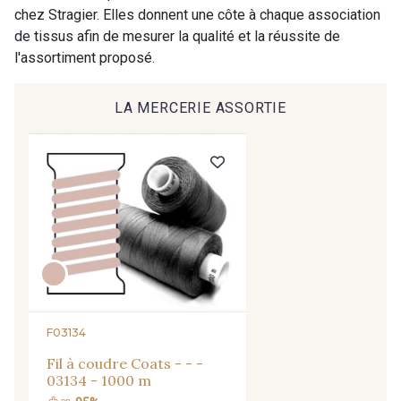
chez Stragier. Elles donnent une côte à chaque association
9390 - Gris Mercure
9491 - Gris Silex
de tissus afin de mesurer la qualité et la réussite de
l'assortiment proposé.
9666 - Gris moyen
9685 - Graphite
LA MERCERIE ASSORTIE
9905 - Anthracite
9138 - Gris clair
9391 - Gris Bruine
9404 - Gris frais
9824 - Gris Gargouille
9984 - Gris Plomb
1712 - Blanc
2710 - Ivoire
F03134
Fil à coudre Coats - - -
03134 - 1000 m
8135 - Vanille
8201 - Ecru