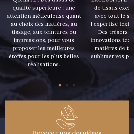
qualité supérieure ; une
de tissus exclu
8579 - Grège taupé
9180 - Ciment
attention méticuleuse quant
avec tout le sa
au choix des matières, au
l'expertise texti
8513 - Esprit de vert
5767 - Noisettes
tissage, aux teintures ou
Des trésors te
impressions, pour vous
innovations tech
proposer les meilleures
matières de tr
8561 - Vert de gris bruni
8934 - Vin Bruni
étoffes pour les plus belles
sublimer vos pro
réalisations.
8548 - Brun Cookie
8777 - Rouille Brunie
8762 - Terre Brune
8508 - Herbe séchée
5783 - Noix
8563 - Camel
Recevez nos dernières
8529 - Canelle
8570 - Brun nougat