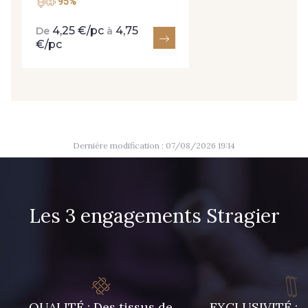
95%
4,25 €/pc
4,75
De
à
8163 - Crème
2370 - Beige Curry
€/pc
8110 - Sable blanc
8320 - Beige Sable
8542 - Beige chaud
8303 - Ficelle
Dernière modification : 07/08/2026 19:14
8541 - Camel clair
8223 - Amande
Les 3 engagements Stragier
8418 - Beige Chamois
8383 - Beige
8335 - Sésame
8339 - Grège
QUALITÉ : Des tissus de
EXCLUSIVITÉ : U