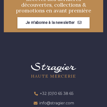
découvertes, collections &
promotions en avant première
8589 - Camel foncé
8896 - Brownie
Je m'abonne à la newsletter
3945 - Terre de Sienne
3915 - Acajou foncé
8863 - Ecureuil
8989 - Chocolat
8964 - Chocolat foncé
8980 - Brun ultra foncé
HAUTE MERCERIE
8955 - Brun foncé
2131 - Papaye
+32 (0)10 65 38 65
2429 - Orange
2446 - Nectarine
info@stragier.com