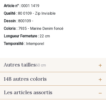
Article n° :
0001 1419
Qualité :
80 0109 - Zip Invisible
Dessin :
800109 -
Coloris :
7935 - Marine Denim foncé
Longueur Fermeture :
22 cm
Temporalité :
Intemporel
Autres tailles
60 cm
148 autres coloris
60 cm
Les articles assortis
9975 - Noir Jet
9700 - Noir