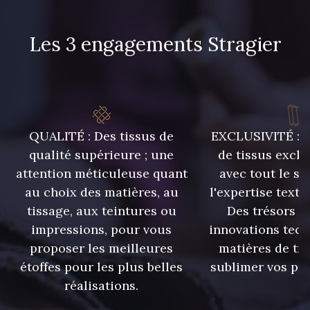
8541 - Camel clair
8223 - Amande
Les 3 engagements Stragier
8418 - Beige Chamois
8383 - Beige
8335 - Sésame
8339 - Grège
QUALITÉ : Des tissus de
EXCLUSIVITÉ : U
qualité supérieure ; une
de tissus exclu
8579 - Grège taupé
9180 - Ciment
attention méticuleuse quant
avec tout le sa
au choix des matières, au
l'expertise texti
8513 - Esprit de vert
5767 - Noisettes
tissage, aux teintures ou
Des trésors te
impressions, pour vous
innovations tech
proposer les meilleures
matières de tr
8561 - Vert de gris bruni
8934 - Vin Bruni
étoffes pour les plus belles
sublimer vos pro
réalisations.
8548 - Brun Cookie
8777 - Rouille Brunie