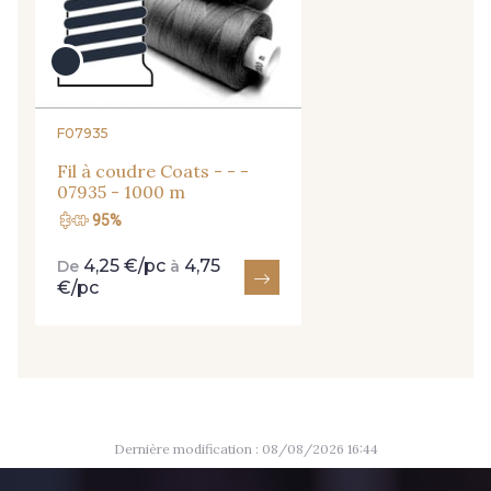
9824 - Gris Gargouille
9984 - Gris Plomb
8135 - Vanille
8201 - Ecru
F07935
Fil à coudre Coats - - -
07935 - 1000 m
8163 - Crème
1712 - Blanc
95%
4,25 €/pc
4,75
De
à
2710 - Ivoire
2370 - Beige Curry
€/pc
8110 - Sable blanc
8320 - Beige Sable
8542 - Beige chaud
8303 - Ficelle
Dernière modification : 08/08/2026 16:44