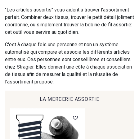
9118 - Blanc d'os
9971 - Mouette foncée
"Les articles assortis" vous aident à trouver l'assortiment
parfait. Combiner deux tissus, trouver le petit détail joliment
coordonné, ou simplement trouver la bobine de fil assortie:
9194 - Gris Perle
9612 - Gris beige
cet outil vous servira au quotidien.
C'est à chaque fois une personne et non un système
9992 - Gris Vetiver
9853 - Gris Fusil
automatisé qui compare et associe les différents articles
entre eux. Ces personnes sont conseillères et conseillers
chez Stragier. Elles donnent une côte à chaque association
9390 - Gris Mercure
9491 - Gris Silex
de tissus afin de mesurer la qualité et la réussite de
l'assortiment proposé.
9666 - Gris moyen
9685 - Graphite
LA MERCERIE ASSORTIE
9905 - Anthracite
9138 - Gris clair
9391 - Gris Bruine
9404 - Gris frais