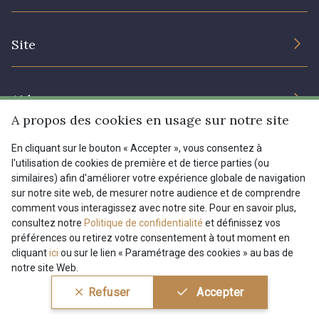
Engagement durable et certificats
Conditions générales de vente
Nous contacter
1455 - Or clair
1472 - Moutarde
Site
Paramétrage des cookies
Services aux professionnels
Magasins
6396 - Menthe Pastel
5744 - Olive Mure
Chéques cadeaux
Aide
Prix réduits
A propos des cookies en usage sur notre site
5521 - Résine Verte
9864 - Olive Noire
Magazine
Livraison : France, Belgique, International
En cliquant sur le bouton « Accepter », vous consentez à
Menu
l'utilisation de cookies de première et de tierce parties (ou
Retours & réclamations
similaires) afin d'améliorer votre expérience globale de navigation
6957 - Vert Canard
5153 - Vert d'eau
sur notre site web, de mesurer notre audience et de comprendre
FAQ - Questions fréquentes
Tous nos tissus
comment vous interagissez avec notre site. Pour en savoir plus,
FR
EN
Modes de paiements
Magazine
consultez notre
Politique de confidentialité
et définissez vos
6642 - Vert Lagon
5175 - Vert Paon
préférences ou retirez votre consentement à tout moment en
cliquant
ici
ou sur le lien « Paramétrage des cookies » au bas de
notre site Web.
5198 - Vert Golf
5123 - Vert
Conditions générales de vente
Politique de confidentialité
Refuser
Accepter
Paramétrage des cookies
A & C Stragier s.r.l.
BE 0772 618 163