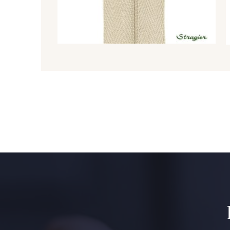
2429 - Orange
2220 - Orange rouge
1153 - Jaune Pastel
1455 - Or clair
5744 - Olive Mure
6957 - Vert Canard
5123 - Vert
5367 - Vert Jasmin
5976 - Vert Jaspe
5968 - Vert bouteille
5946 - Vert Bronze foncé
5571 - Vert Laitue