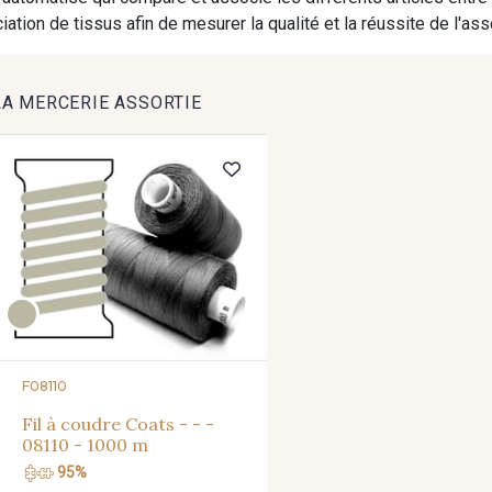
9824 - Gris Gargouille
9984 - Gris Plomb
1712 -
ation de tissus afin de mesurer la qualité et la réussite de l'as
8163 - Crème
2370 - Beige Curry
8542 - Be
LA MERCERIE ASSORTIE
8383 - Beige
8335 - Sésame
8339 -
8320 - Beige Sable
8561 - Vert de gris bruni
8524 - B
8777 - Rouille Brunie
8508 - Herbe séchée
5783 
F08110
8589 - Camel foncé
8896 - Brownie
3945 - Terr
Fil à coudre Coats - - -
08110 - 1000 m
95%
8964 - Chocolat foncé
8980 - Brun ultra foncé
8955 - B