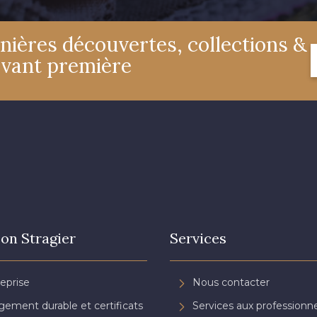
nières découvertes, collections &
3697 - Magenta
8378 - Rose cendré
3812 - Roug
avant première
3982 - Rouge Grenat
3942 - Bordeaux
3944 - Vi
on Stragier
Services
reprise
Nous contacter
ement durable et certificats
Services aux professionne