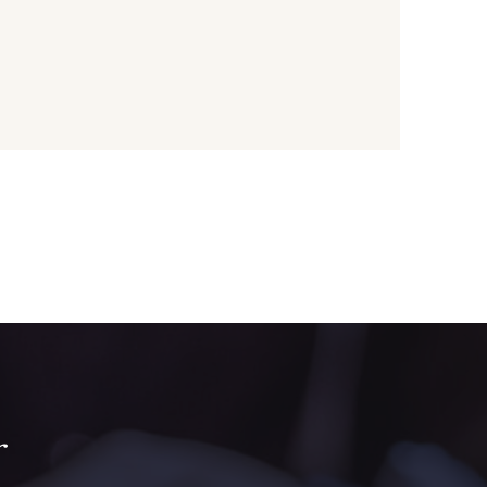
une Banane
1279 - Jaune Soleil
ive Noire
5521 - Résine Verte
ert Paon
5198 - Vert Golf
rt de gris
5104 - Vert billard
ert Forêt
5925 - Vert Bronze
r
ris Olive
5729 - Vert Olive foncé