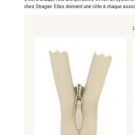
9391 - Gris Bruine
9404 - Gris frais
chez Stragier. Elles donnent une côte à chaque associ
8135 - Vanille
8201 - Ecru
8541 - Camel clair
8223 - Amande
9180 - Ciment
8513 - Esprit de vert
5767 - Noisettes
8762 - Terre Brune
8529 - Canelle
8570 - Brun nougat
8863 - Ecureuil
8989 - Chocolat