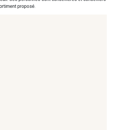
 Blanc
2710 - Ivoire
sortiment proposé.
ige chaud
8303 - Ficelle
 Grège
8579 - Grège taupé
run Orme
8548 - Brun Cookie
- Noix
8563 - Camel
e de Sienne
3915 - Acajou foncé
run foncé
2131 - Papaye