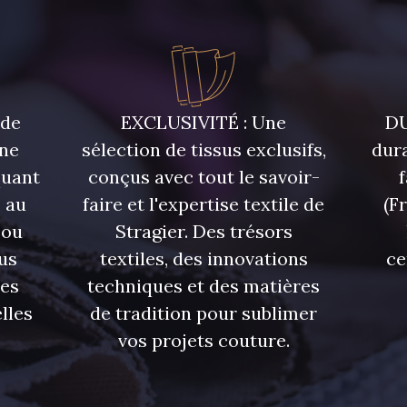
7922 - Marine clair
7988 - Bleu Insigne
7142 - B
7339 - Bleu Outremer
7121 - Bleu Céleste
7518 - B
 de
EXCLUSIVITÉ : Une
DU
une
sélection de tissus exclusifs,
dura
quant
conçus avec tout le savoir-
7124 - Bleu Spa
7172 - Bleu Cyan clair
7556 - Bl
 au
faire et l'expertise textile de
(F
 ou
Stragier. Des trésors
7935 - Marine Denim
7912 - Bleu Caban
6995 - T
us
textiles, des innovations
ce
foncé
res
techniques et des matières
lles
de tradition pour sublimer
4327 - Lavande
4125 - Lilas bleuté
4935 - 
vos projets couture.
3365 - Vieux rose
3141 - Rose coquillage
2290 - Ro