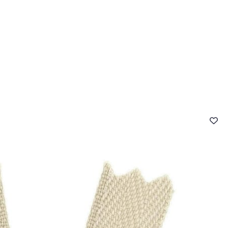
- FAQ
Contact
L'entreprise Stragier
Accès aux professi