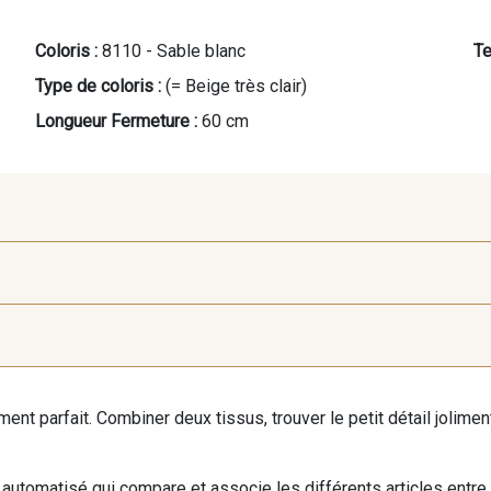
Coloris :
8110 - Sable blanc
Te
Type de coloris :
(= Beige très clair)
Longueur Fermeture :
60 cm
9971 - Mouette foncée
9194 - Gris Perle
9612 - G
iment parfait. Combiner deux tissus, trouver le petit détail jolim
9491 - Gris Silex
9685 - Graphite
9905 - A
automatisé qui compare et associe les différents articles entre