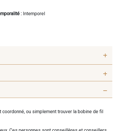
mporalité :
Intemporel
ris beige
9992 - Gris Vetiver
ent coordonné, ou simplement trouver la bobine de fil
nthracite
9138 - Gris clair
 eux. Ces personnes sont conseillères et conseillers