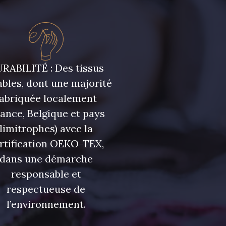
leu Ciel
7342 - Bleu Nautique
leu Denim
7928 - Bleu Jeans
RABILITÉ : Des tissus
bles, dont une majorité
fabriquée localement
eu Niagara
7545 - Bleu Canard
rance, Belgique et pays
limitrophes) avec la
urquoise
3912 - Bourgogne
rtification OEKO-TEX,
dans une démarche
responsable et
Myrtille
4989 - Violet
respectueuse de
l’environnement.
se Corail
3134 - Rose Perle