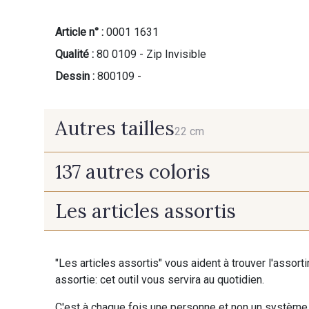
Article n° :
0001 1631
Qualité :
80 0109 - Zip Invisible
Dessin :
800109 -
Autres tailles
22 cm
137 autres coloris
22 cm
Les articles assortis
9700 - Noir
9118 - Blanc d'os
"Les articles assortis" vous aident à trouver l'assort
9853 - Gris Fusil
9390 - Gris Mercure
assortie: cet outil vous servira au quotidien.
C'est à chaque fois une personne et non un système 