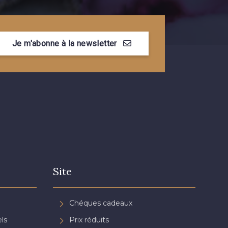
e Coquelicot
3855 - Rouge Carmin
Je m'abonne à la newsletter
n de Rubis
Site
Chéques cadeaux
ls
Prix réduits