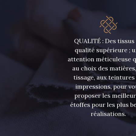
7177 - Bleu clair
7113 - Bleu Riviera
7285 - Bleu Royal
7324 - Bleu Olympien
QUALITÉ : Des tissus
qualité supérieure ; 
attention méticuleuse 
7949 - Bleu Nuit
7144 - Bleu Glacier
au choix des matières,
tissage, aux teintures
7584 - Bleu Couronne
7976 - Indigo
impressions, pour vo
proposer les meilleu
étoffes pour les plus be
3619 - Aster des champs
4926 - Prune bleutée
réalisations.
8203 - Blush clair
2178 - Pêche