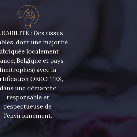
ris Olive
5729 - Vert Olive foncé
eu Riviera
7922 - Marine clair
RABILITÉ : Des tissus
bles, dont une majorité
fabriquée localement
u Olympien
7339 - Bleu Outremer
rance, Belgique et pays
limitrophes) avec la
eu Glacier
7124 - Bleu Spa
rtification OEKO-TEX,
dans une démarche
 Indigo
7935 - Marine Denim
responsable et
foncé
respectueuse de
l’environnement.
 Lupin
3912 - Bourgogne