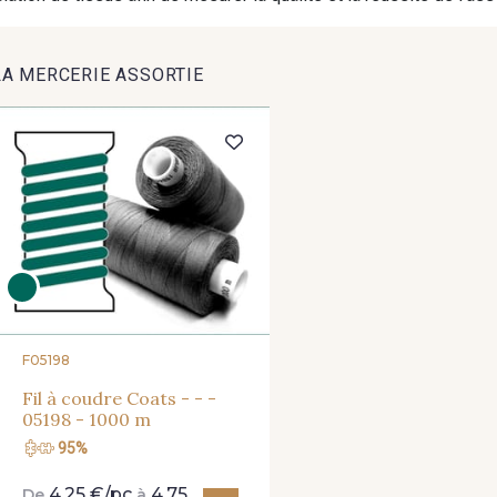
8163 - Crème
1712 - Blanc
2710 -
LA MERCERIE ASSORTIE
8339 - Grège
8579 - Grège taupé
9180 -
8320 - Beige Sable
8542 - Beige chaud
8303 - 
8561 - Vert de gris bruni
8934 - Vin Bruni
8548 - Br
F05198
8589 - Camel foncé
8896 - Brownie
3945 - Terr
Fil à coudre Coats - - -
05198 - 1000 m
95%
8964 - Chocolat foncé
8980 - Brun ultra foncé
8955 - B
4,25 €/pc
4,75
De
à