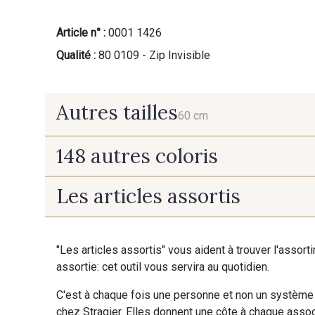
Article n° :
0001 1426
Qualité :
80 0109 - Zip Invisible
Autres tailles
60 cm
148 autres coloris
60 cm
Les articles assortis
9975 - Noir Jet
9700 - Noir
"Les articles assortis" vous aident à trouver l'assort
9992 - Gris Vetiver
9853 - Gris Fusil
assortie: cet outil vous servira au quotidien.
C'est à chaque fois une personne et non un système 
9905 - Anthracite
9138 - Gris clair
chez Stragier. Elles donnent une côte à chaque associ