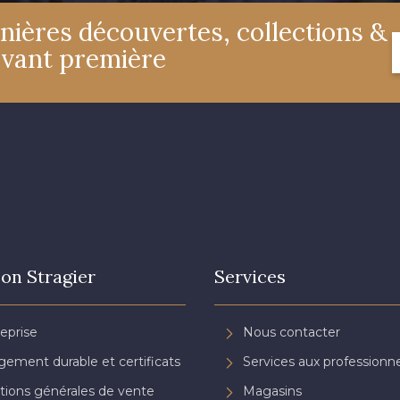
nières découvertes, collections &
4327 - Lavande
4125 - Lilas bleuté
4935 - 
avant première
3697 - Magenta
3134 - Rose Perle
3488 - F
3141 - Rose coquillage
2290 - Rose Corail
3944 - Vi
3828 - Rouge Rubis
3961 - Rouge Peony
on Stragier
Services
reprise
Nous contacter
ement durable et certificats
Services aux professionne
tions générales de vente
Magasins