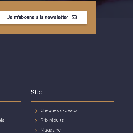
Myrtille
4989 - Violet
Je m'abonne à la newsletter
ramboise
8203 - Blush clair
n de Rubis
3982 - Rouge Grenat
Site
Chéques cadeaux
ls
Prix réduits
Magazine