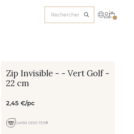
onnels
0
Zip Invisible - - Vert Golf -
22 cm
2,45 €/pc
Certifié OEKO-TEX®