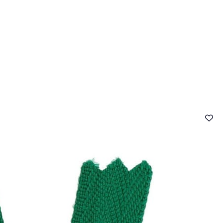
- FAQ
Contact
L'entreprise Stragier
Accès aux professi