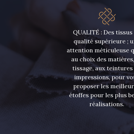
5946 - Vert Bronze foncé
5571 - Vert Laitue
7369 - Bleu Aster
6355 - Bleu crépuscule
QUALITÉ : Des tissus
qualité supérieure ; 
attention méticuleuse 
7988 - Bleu Insigne
7142 - Bleu Ciel
au choix des matières,
tissage, aux teintures
7121 - Bleu Céleste
7518 - Bleu Denim
impressions, pour vo
proposer les meilleu
7172 - Bleu Cyan clair
7556 - Bleu Niagara
étoffes pour les plus be
réalisations.
7912 - Bleu Caban
10033 - Blue mist