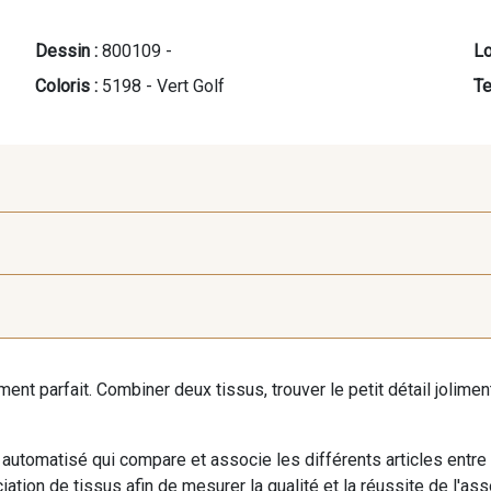
Dessin :
800109 -
Lo
Coloris :
5198 - Vert Golf
Te
9118 - Blanc d'os
9971 - Mouette foncée
9194 - G
iment parfait. Combiner deux tissus, trouver le petit détail jolim
9390 - Gris Mercure
9491 - Gris Silex
9666 - G
automatisé qui compare et associe les différents articles entre
9391 - Gris Bruine
9404 - Gris frais
9824 - Gris
ation de tissus afin de mesurer la qualité et la réussite de l'as