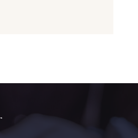
Rouille
2131 - Papaye
ne poussin
1231 - Jaune Banane
the Pastel
5744 - Olive Mure
ert Lagon
5175 - Vert Paon
rt de gris
5104 - Vert billard
r
ert Forêt
5925 - Vert Bronze