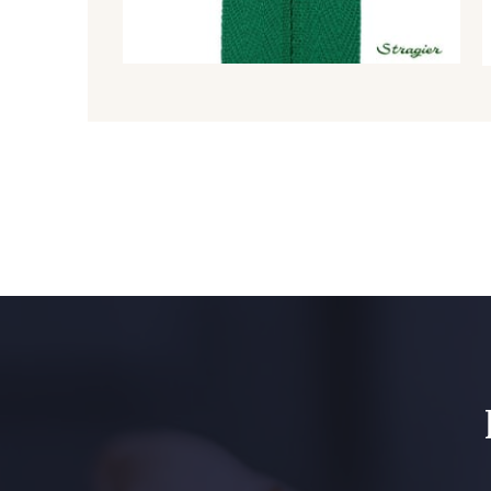
5783 - Noix
8563 - Camel
2429 - Orange
2220 - Orange rouge
1279 - Jaune Soleil
1153 - Jaune Pastel
5521 - Résine Verte
9864 - Olive Noire
5123 - Vert
5367 - Vert Jasmin
5976 - Vert Jaspe
5968 - Vert bouteille