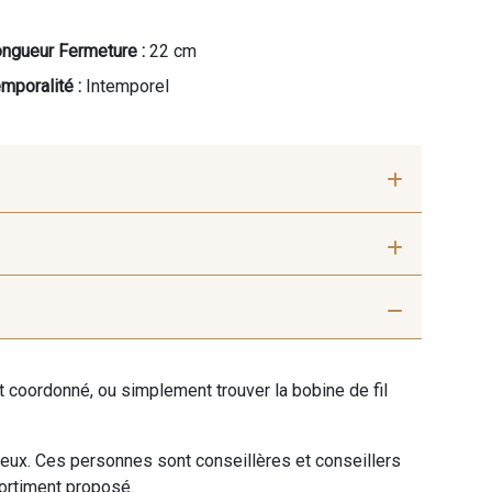
ngueur Fermeture :
22 cm
mporalité :
Intemporel
ris Perle
9612 - Gris beige
ent coordonné, ou simplement trouver la bobine de fil
ris moyen
9685 - Graphite
 eux. Ces personnes sont conseillères et conseillers
 Gargouille
9984 - Gris Plomb
sortiment proposé.