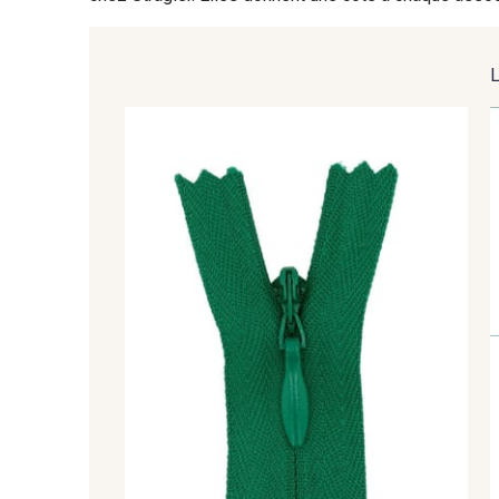
8135 - Vanille
8201 - Ecru
8383 - Beige
8335 - Sésame
2370 - Beige Curry
8110 - Sable blanc
8223 - Amande
5767 - Noisettes
8762 - Terre Brune
8570 - Brun nougat
8863 - Ecureuil
8989 - Chocolat