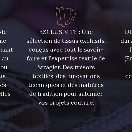
5748 - Vert Fougère
5761 - Saule
8432 - G
4334 - Lavande bleuté
7177 - Bleu clair
7113 - Bl
 de
EXCLUSIVITÉ : Une
DU
une
sélection de tissus exclusifs,
dura
quant
conçus avec tout le savoir-
7342 - Bleu Nautique
7285 - Bleu Royal
7324 - Ble
 au
faire et l'expertise textile de
(F
 ou
Stragier. Des trésors
7928 - Bleu Jeans
7949 - Bleu Nuit
7144 - Bl
us
textiles, des innovations
ce
res
techniques et des matières
7545 - Bleu Canard
7584 - Bleu Couronne
7976 -
lles
de tradition pour sublimer
vos projets couture.
6995 - Turquoise
4382 - Tulipe Violette
4384 -