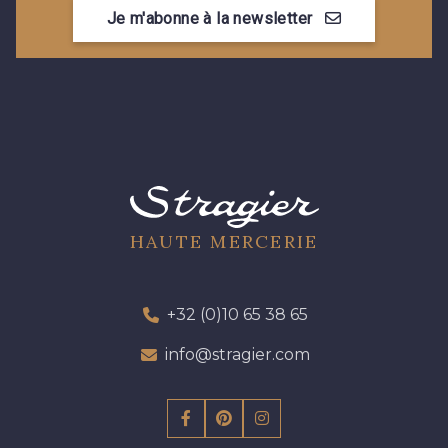
8110 - Sable blanc
8320 - Beige Sable
Je m'abonne à la newsletter
8542 - Beige chaud
8303 - Ficelle
8541 - Camel clair
8223 - Amande
8383 - Beige
8335 - Sésame
HAUTE MERCERIE
8339 - Grège
8579 - Grège taupé
+32 (0)10 65 38 65
info@stragier.com
9180 - Ciment
8513 - Esprit de vert
8508 - Herbe séchée
5783 - Noix