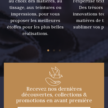
au choix des matières, au
l'expertise texti
tissage, aux teintures ou
Des trésors te
9905 - Anthracite
9138 - Gris clair
impressions, pour vous
innovations tech
proposer les meilleures
matières de tr
étoffes pour les plus belles
sublimer vos pro
9391 - Gris Bruine
9404 - Gris frais
réalisations.
9824 - Gris Gargouille
9984 - Gris Plomb
1712 - Blanc
8135 - Vanille
8201 - Ecru
8163 - Crème
Recevez nos dernières
découvertes, collections &
2710 - Ivoire
2370 - Beige Curry
promotions en avant première