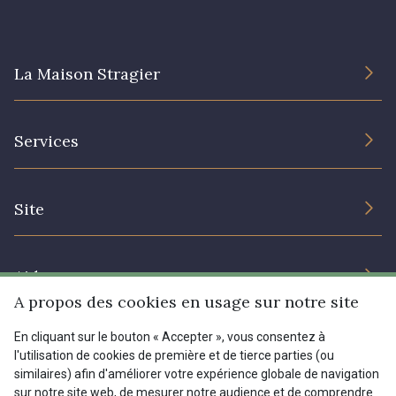
8563 - Camel
8529 - Canelle
La Maison Stragier
8570 - Brun nougat
8589 - Camel foncé
L’entreprise
Services
Engagement durable et certificats
8896 - Brownie
3945 - Terre de Sienne
Conditions générales de vente
Nous contacter
Site
Paramétrage des cookies
Services aux professionnels
3915 - Acajou foncé
8863 - Ecureuil
Magasins
Chéques cadeaux
Aide
8989 - Chocolat
8964 - Chocolat foncé
Prix réduits
A propos des cookies en usage sur notre site
Magazine
Livraison : France, Belgique, International
En cliquant sur le bouton « Accepter », vous consentez à
Menu
8980 - Brun ultra foncé
8955 - Brun foncé
l'utilisation de cookies de première et de tierce parties (ou
Retours & réclamations
similaires) afin d'améliorer votre expérience globale de navigation
sur notre site web, de mesurer notre audience et de comprendre
FAQ - Questions fréquentes