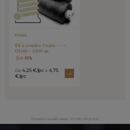
2710 - Ivoire
8201 - Ecru
8163 - Crème
1712 - Blanc
F01146
Fil à coudre Coats - - -
01146 - 1000 m
8135 - Vanille
8542 - Beige chaud
95%
4,25 €/pc
4,75
De
à
8303 - Ficelle
8541 - Camel clair
€/pc
8223 - Amande
8383 - Beige
8335 - Sésame
8339 - Grège
Dernière modification : 07/08/2026 11:12