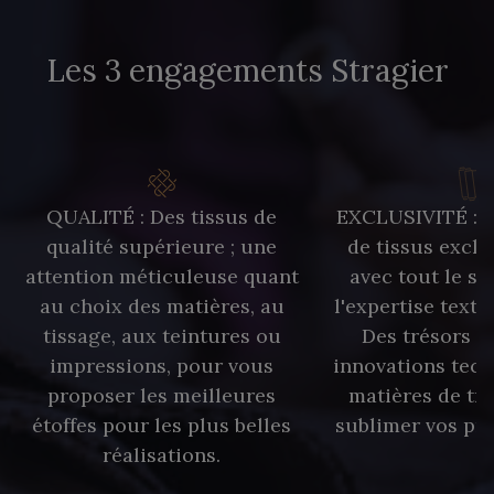
8579 - Grège taupé
9180 - Ciment
Les 3 engagements Stragier
8513 - Esprit de vert
2370 - Beige Curry
8110 - Sable blanc
8320 - Beige Sable
QUALITÉ : Des tissus de
EXCLUSIVITÉ : U
qualité supérieure ; une
de tissus exclu
8563 - Camel
8529 - Canelle
attention méticuleuse quant
avec tout le sa
au choix des matières, au
l'expertise texti
8570 - Brun nougat
8589 - Camel foncé
tissage, aux teintures ou
Des trésors te
impressions, pour vous
innovations tech
proposer les meilleures
matières de tr
8896 - Brownie
3945 - Terre de Sienne
étoffes pour les plus belles
sublimer vos pro
réalisations.
3915 - Acajou foncé
8863 - Ecureuil