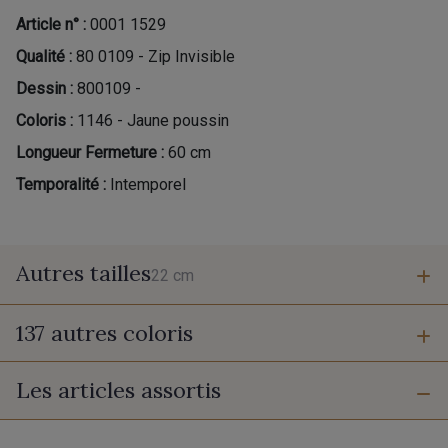
Article n° :
0001 1529
Qualité :
80 0109 - Zip Invisible
Dessin :
800109 -
Coloris :
1146 - Jaune poussin
Longueur Fermeture :
60 cm
Temporalité :
Intemporel
Autres tailles
22 cm
137 autres coloris
22 cm
Les articles assortis
9700 - Noir
9118 - Blanc d'os