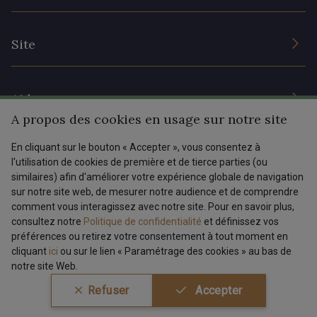
Engagement durable et certificats
Conditions générales de vente
Nous contacter
5198 - Vert Golf
5123 - Vert
Site
Paramétrage des cookies
Services aux professionnels
Magasins
5367 - Vert Jasmin
5324 - Olive verte
Chéques cadeaux
Aide
Prix réduits
A propos des cookies en usage sur notre site
5156 - Menthe ultra clair
5502 - Vert de gris
Magazine
Livraison : France, Belgique, International
En cliquant sur le bouton « Accepter », vous consentez à
Menu
l'utilisation de cookies de première et de tierce parties (ou
Retours & réclamations
similaires) afin d'améliorer votre expérience globale de navigation
5104 - Vert billard
5976 - Vert Jaspe
sur notre site web, de mesurer notre audience et de comprendre
FAQ - Questions fréquentes
Tous nos tissus
comment vous interagissez avec notre site. Pour en savoir plus,
FR
EN
Modes de paiements
Magazine
consultez notre
Politique de confidentialité
et définissez vos
5968 - Vert bouteille
9864 - Olive Noire
préférences ou retirez votre consentement à tout moment en
cliquant
ici
ou sur le lien « Paramétrage des cookies » au bas de
notre site Web.
5521 - Résine Verte
5744 - Olive Mure
Conditions générales de vente
Politique de confidentialité
Refuser
Accepter
Paramétrage des cookies
A & C Stragier s.r.l.
BE 0772 618 163