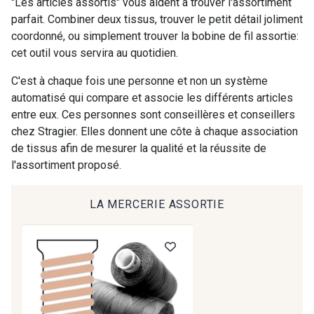
"Les articles assortis" vous aident à trouver l'assortiment
parfait. Combiner deux tissus, trouver le petit détail joliment
coordonné, ou simplement trouver la bobine de fil assortie:
9612 - Gris beige
9992 - Gris Vetiver
cet outil vous servira au quotidien.
C'est à chaque fois une personne et non un système
9853 - Gris Fusil
9390 - Gris Mercure
automatisé qui compare et associe les différents articles
entre eux. Ces personnes sont conseillères et conseillers
chez Stragier. Elles donnent une côte à chaque association
9491 - Gris Silex
9685 - Graphite
de tissus afin de mesurer la qualité et la réussite de
l'assortiment proposé.
9905 - Anthracite
9138 - Gris clair
LA MERCERIE ASSORTIE
9391 - Gris Bruine
9404 - Gris frais
9824 - Gris Gargouille
9984 - Gris Plomb