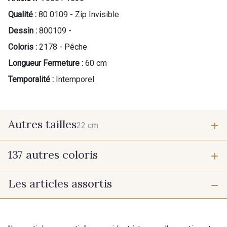
Qualité :
80 0109 - Zip Invisible
Dessin :
800109 -
Coloris :
2178 - Pêche
Longueur Fermeture :
60 cm
Temporalité :
Intemporel
Autres tailles
22 cm
137 autres coloris
22 cm
Les articles assortis
9700 - Noir
9118 - Blanc d'os
9971 - Mouette foncée
9194 - Gris Perle