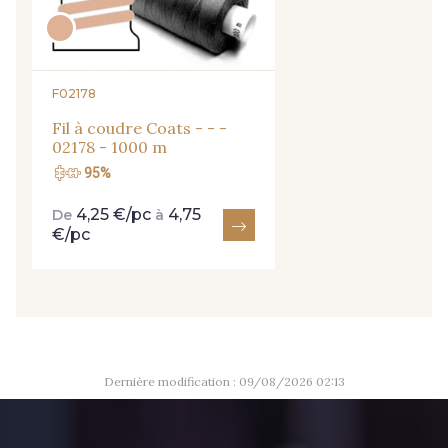
2710 - Ivoire
8135 - Vanille
8201 - Ecru
8163 - Crème
F02178
Fil à coudre Coats - - -
02178 - 1000 m
1712 - Blanc
8383 - Beige
95%
4,25 €/pc
4,75
De
à
8335 - Sésame
8339 - Grège
€/pc
8579 - Grège taupé
9180 - Ciment
8513 - Esprit de vert
2370 - Beige Curry
Dernière modification : 09/08/2026 02:13
8110 - Sable blanc
8320 - Beige Sable