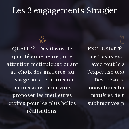
Les 3 engagements Stragier
8542 - Beige chaud
8303 - Ficelle
8541 - Camel clair
8223 - Amande
QUALITÉ : Des tissus de
EXCLUSIVITÉ : U
qualité supérieure ; une
de tissus exclu
8570 - Brun nougat
8589 - Camel foncé
attention méticuleuse quant
avec tout le sa
au choix des matières, au
l'expertise texti
8896 - Brownie
3945 - Terre de Sienne
tissage, aux teintures ou
Des trésors te
impressions, pour vous
innovations tech
proposer les meilleures
matières de tr
3915 - Acajou foncé
8863 - Ecureuil
étoffes pour les plus belles
sublimer vos pro
réalisations.
8989 - Chocolat
8964 - Chocolat foncé