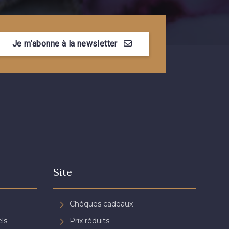
e Coquelicot
3855 - Rouge Carmin
Je m'abonne à la newsletter
n de Rubis
Site
Chéques cadeaux
ls
Prix réduits