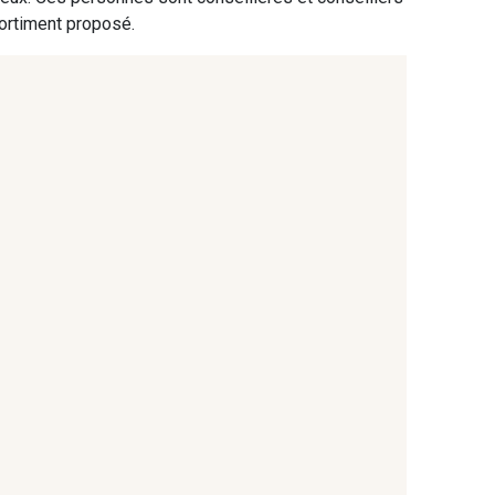
- Ecru
8163 - Crème
sortiment proposé.
Ficelle
8541 - Camel clair
ège taupé
9180 - Ciment
 Camel
8529 - Canelle
ajou foncé
8863 - Ecureuil
de gris bruni
8524 - Brun Orme
rbe séchée
5783 - Noix