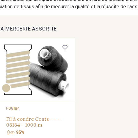
9824 - Gris Gargouille
9984 - Gris Plomb
8201 
ation de tissus afin de mesurer la qualité et la réussite de l'as
1712 - Blanc
8542 - Beige chaud
8303 - 
LA MERCERIE ASSORTIE
8335 - Sésame
8339 - Grège
8579 - Gr
8110 - Sable blanc
8320 - Beige Sable
8563 -
8896 - Brownie
3945 - Terre de Sienne
3915 - Ac
F08184
8980 - Brun ultra foncé
8955 - Brun foncé
8561 - Vert 
Fil à coudre Coats - - -
08184 - 1000 m
95%
8762 - Terre Brune
8777 - Rouille Brunie
8508 - He