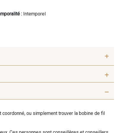
mporalité :
Intemporel
ris beige
9992 - Gris Vetiver
ent coordonné, ou simplement trouver la bobine de fil
nthracite
9138 - Gris clair
 eux. Ces personnes sont conseillères et conseillers