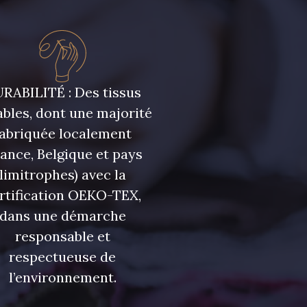
leu Ciel
7342 - Bleu Nautique
leu Denim
7928 - Bleu Jeans
RABILITÉ : Des tissus
bles, dont une majorité
fabriquée localement
eu Niagara
7545 - Bleu Canard
rance, Belgique et pays
limitrophes) avec la
urquoise
3912 - Bourgogne
rtification OEKO-TEX,
dans une démarche
responsable et
Myrtille
4989 - Violet
respectueuse de
l’environnement.
 coquillage
2290 - Rose Corail