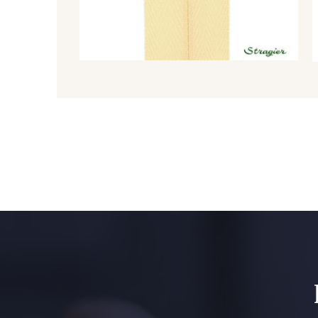
8707 - Rouille
2131 - Papaye
1279 - Jaune Soleil
1153 - Jaune Pastel
5744 - Olive Mure
6957 - Vert Canard
5123 - Vert
5367 - Vert Jasmin
5976 - Vert Jaspe
5968 - Vert bouteille
5946 - Vert Bronze foncé
5571 - Vert Laitue