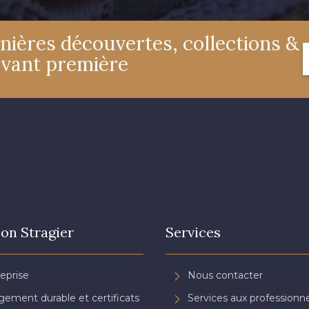
nières découvertes, collections &
3173 - Rose frais
3697 - Magenta
3812 - Roug
avant première
3982 - Rouge Grenat
3942 - Bordeaux
3944 - Vi
on Stragier
Services
reprise
Nous contacter
ement durable et certificats
Services aux professionne