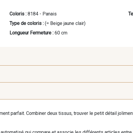
Coloris :
8184 - Panais
Te
Type de coloris :
(= Beige jaune clair)
Longueur Fermeture :
60 cm
9971 - Mouette foncée
9194 - Gris Perle
9612 - G
iment parfait. Combiner deux tissus, trouver le petit détail jolim
9491 - Gris Silex
9685 - Graphite
9905 - A
automatisé qui compare et associe les différents articles entre