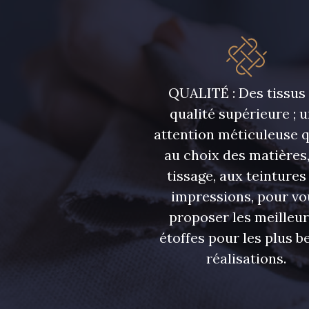
7177 - Bleu clair
7113 - Bleu Riviera
7285 - Bleu Royal
7324 - Bleu Olympien
QUALITÉ : Des tissus
qualité supérieure ; 
attention méticuleuse 
7949 - Bleu Nuit
7144 - Bleu Glacier
au choix des matières,
tissage, aux teintures
7584 - Bleu Couronne
7976 - Indigo
impressions, pour vo
proposer les meilleu
étoffes pour les plus be
3619 - Aster des champs
4926 - Prune bleutée
réalisations.
8378 - Rose cendré
8203 - Blush clair