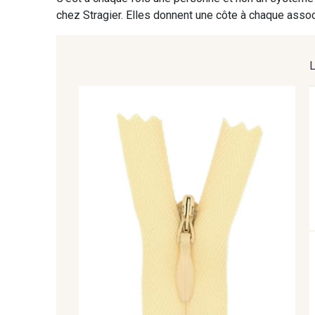
9391 - Gris Bruine
9404 - Gris frais
chez Stragier. Elles donnent une côte à chaque associ
2710 - Ivoire
8135 - Vanille
8223 - Amande
8383 - Beige
8513 - Esprit de vert
2370 - Beige Curry
8570 - Brun nougat
8589 - Camel foncé
8989 - Chocolat
8964 - Chocolat foncé
8548 - Brun Cookie
5767 - Noisettes