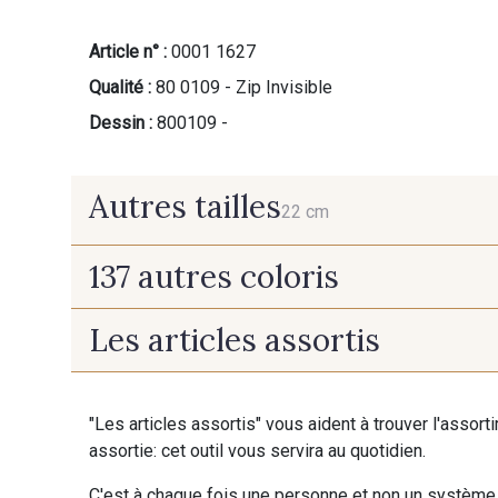
Article n° :
0001 1627
Qualité :
80 0109 - Zip Invisible
Dessin :
800109 -
Autres tailles
22 cm
137 autres coloris
22 cm
Les articles assortis
9700 - Noir
9118 - Blanc d'os
"Les articles assortis" vous aident à trouver l'assort
9853 - Gris Fusil
9390 - Gris Mercure
assortie: cet outil vous servira au quotidien.
C'est à chaque fois une personne et non un système 