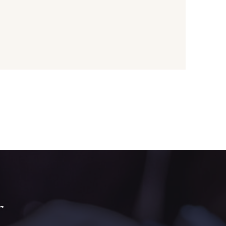
ne poussin
1231 - Jaune Banane
ive Noire
5521 - Résine Verte
ert Paon
5198 - Vert Golf
rt de gris
5104 - Vert billard
ert Forêt
5925 - Vert Bronze
r
ris Olive
5729 - Vert Olive foncé