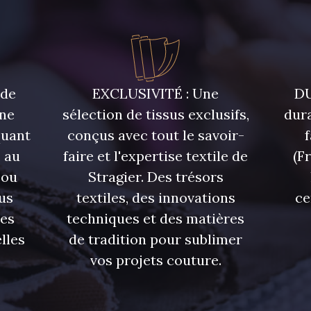
7922 - Marine clair
7988 - Bleu Insigne
7142 - B
7339 - Bleu Outremer
7121 - Bleu Céleste
7518 - B
 de
EXCLUSIVITÉ : Une
DU
une
sélection de tissus exclusifs,
dura
quant
conçus avec tout le savoir-
7124 - Bleu Spa
7172 - Bleu Cyan clair
7556 - Bl
 au
faire et l'expertise textile de
(F
 ou
Stragier. Des trésors
7935 - Marine Denim
7912 - Bleu Caban
6995 - T
us
textiles, des innovations
ce
foncé
res
techniques et des matières
lles
de tradition pour sublimer
4327 - Lavande
4125 - Lilas bleuté
4935 - 
vos projets couture.
2178 - Pêche
3365 - Vieux rose
3141 - Rose