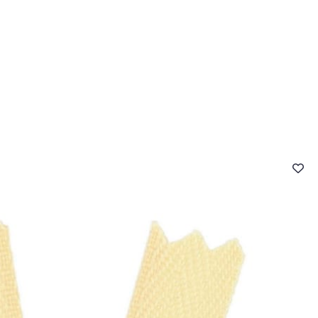
- FAQ
Contact
L'entreprise Stragier
Accès aux professi