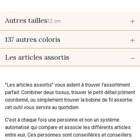
Autres tailles
22 cm
137 autres coloris
22 cm
Les articles assortis
9700 - Noir
9118 - Blanc d'os
9971 - Mouette foncée
9194 - Gris Perle
"Les articles assortis" vous aident à trouver l'assortiment
parfait. Combiner deux tissus, trouver le petit détail joliment
coordonné, ou simplement trouver la bobine de fil assortie:
9612 - Gris beige
9992 - Gris Vetiver
cet outil vous servira au quotidien.
C'est à chaque fois une personne et non un système
9853 - Gris Fusil
9390 - Gris Mercure
automatisé qui compare et associe les différents articles
entre eux. Ces personnes sont conseillères et conseillers