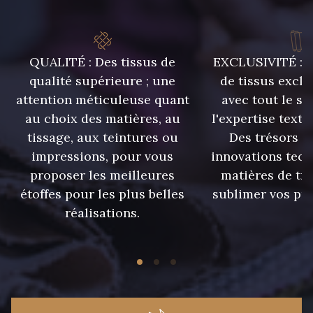
8563 - Camel
8529 - Canelle
QUALITÉ : Des tissus de
EXCLUSIVITÉ : U
8570 - Brun nougat
8589 - Camel foncé
qualité supérieure ; une
de tissus exclu
attention méticuleuse quant
avec tout le sa
8896 - Brownie
3945 - Terre de Sienne
au choix des matières, au
l'expertise texti
tissage, aux teintures ou
Des trésors te
impressions, pour vous
innovations tech
3915 - Acajou foncé
8863 - Ecureuil
proposer les meilleures
matières de tr
étoffes pour les plus belles
sublimer vos pro
8989 - Chocolat
8964 - Chocolat foncé
réalisations.
8980 - Brun ultra foncé
8955 - Brun foncé
8561 - Vert de gris bruni
8524 - Brun Orme