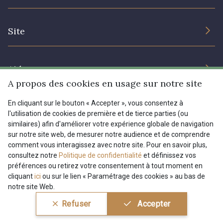
Engagement durable et certificats
Conditions générales de vente
Nous contacter
6957 - Vert Canard
5153 - Vert d'eau
Site
Paramétrage des cookies
Services aux professionnels
Magasins
6642 - Vert Lagon
5175 - Vert Paon
Chéques cadeaux
Aide
Prix réduits
A propos des cookies en usage sur notre site
5198 - Vert Golf
5123 - Vert
Magazine
Livraison : France, Belgique, International
En cliquant sur le bouton « Accepter », vous consentez à
Menu
l'utilisation de cookies de première et de tierce parties (ou
Retours & réclamations
similaires) afin d'améliorer votre expérience globale de navigation
5367 - Vert Jasmin
5324 - Olive verte
sur notre site web, de mesurer notre audience et de comprendre
FAQ - Questions fréquentes
Tous nos tissus
comment vous interagissez avec notre site. Pour en savoir plus,
FR
EN
Modes de paiements
Magazine
consultez notre
Politique de confidentialité
et définissez vos
5156 - Menthe ultra clair
5502 - Vert de gris
préférences ou retirez votre consentement à tout moment en
cliquant
ici
ou sur le lien « Paramétrage des cookies » au bas de
notre site Web.
5104 - Vert billard
5976 - Vert Jaspe
Conditions générales de vente
Politique de confidentialité
Refuser
Accepter
Paramétrage des cookies
A & C Stragier s.r.l.
BE 0772 618 163