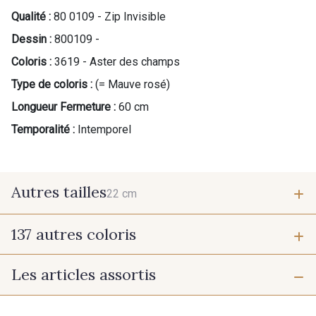
Qualité :
80 0109 - Zip Invisible
Dessin :
800109 -
Coloris :
3619 - Aster des champs
Type de coloris :
(= Mauve rosé)
Longueur Fermeture :
60 cm
Temporalité :
Intemporel
Autres tailles
22 cm
137 autres coloris
22 cm
Les articles assortis
9700 - Noir
9118 - Blanc d'os