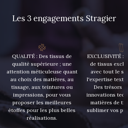
8383 - Beige
8335 - Sésame
Les 3 engagements Stragier
8339 - Grège
8579 - Grège taupé
9180 - Ciment
8513 - Esprit de vert
QUALITÉ : Des tissus de
EXCLUSIVITÉ : U
qualité supérieure ; une
de tissus exclu
8561 - Vert de gris bruni
8524 - Brun Orme
attention méticuleuse quant
avec tout le sa
au choix des matières, au
l'expertise texti
8548 - Brun Cookie
5767 - Noisettes
tissage, aux teintures ou
Des trésors te
impressions, pour vous
innovations tech
proposer les meilleures
matières de tr
8762 - Terre Brune
8777 - Rouille Brunie
étoffes pour les plus belles
sublimer vos pro
réalisations.
8508 - Herbe séchée
5783 - Noix