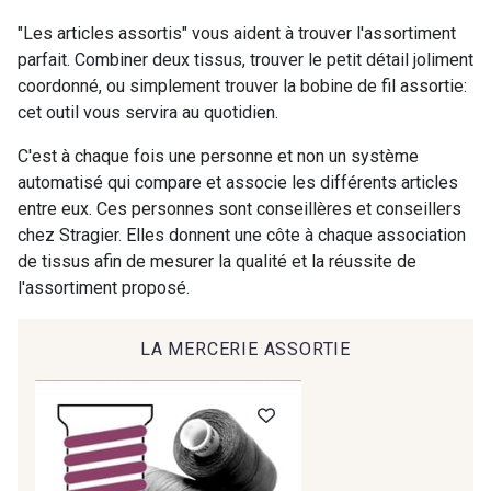
9971 - Mouette foncée
9194 - Gris Perle
"Les articles assortis" vous aident à trouver l'assortiment
parfait. Combiner deux tissus, trouver le petit détail joliment
coordonné, ou simplement trouver la bobine de fil assortie:
9612 - Gris beige
9992 - Gris Vetiver
cet outil vous servira au quotidien.
C'est à chaque fois une personne et non un système
9853 - Gris Fusil
9390 - Gris Mercure
automatisé qui compare et associe les différents articles
entre eux. Ces personnes sont conseillères et conseillers
chez Stragier. Elles donnent une côte à chaque association
9491 - Gris Silex
9685 - Graphite
de tissus afin de mesurer la qualité et la réussite de
l'assortiment proposé.
9905 - Anthracite
9138 - Gris clair
LA MERCERIE ASSORTIE
9391 - Gris Bruine
9404 - Gris frais
9824 - Gris Gargouille
9984 - Gris Plomb