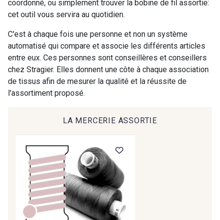
coordonné, ou simplement trouver la bobine de fil assortie:
9612 - Gris beige
9992 - Gris Vetiver
cet outil vous servira au quotidien.
C'est à chaque fois une personne et non un système
9853 - Gris Fusil
9390 - Gris Mercure
automatisé qui compare et associe les différents articles
entre eux. Ces personnes sont conseillères et conseillers
chez Stragier. Elles donnent une côte à chaque association
9491 - Gris Silex
9685 - Graphite
de tissus afin de mesurer la qualité et la réussite de
l'assortiment proposé.
9905 - Anthracite
9138 - Gris clair
LA MERCERIE ASSORTIE
9391 - Gris Bruine
9404 - Gris frais
9824 - Gris Gargouille
9984 - Gris Plomb
8201 - Ecru
8163 - Crème