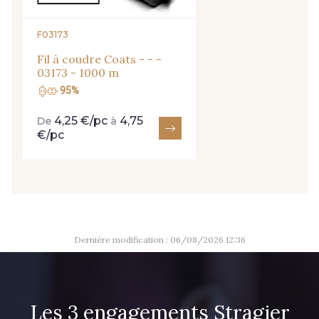
2710 - Ivoire
8135 - Vanille
F03173
Fil à coudre Coats - - -
03173 - 1000 m
1712 - Blanc
8542 - Beige chaud
95%
4,25 €/pc
4,75
De
à
8303 - Ficelle
8541 - Camel clair
€/pc
8223 - Amande
8383 - Beige
8335 - Sésame
8339 - Grège
Dernière modification : 06/08/2026 12:36
8579 - Grège taupé
9180 - Ciment
Les 3 engagements Stragier