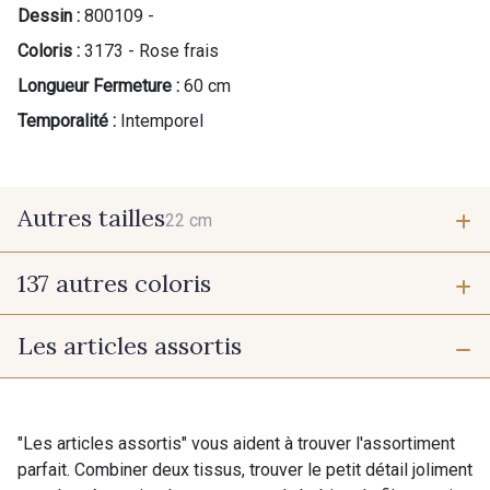
Dessin :
800109 -
Coloris :
3173 - Rose frais
Longueur Fermeture :
60 cm
Temporalité :
Intemporel
Autres tailles
22 cm
137 autres coloris
22 cm
Les articles assortis
9700 - Noir
9118 - Blanc d'os
9971 - Mouette foncée
9194 - Gris Perle
"Les articles assortis" vous aident à trouver l'assortiment
parfait. Combiner deux tissus, trouver le petit détail joliment