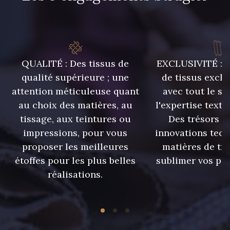
8513 - Esprit de vert
2370 - Beige Curry
8110 - Sable blanc
8320 - Beige Sable
QUALITÉ : Des tissus de
EXCLUSIVITÉ : U
qualité supérieure ; une
de tissus exclu
8563 - Camel
8529 - Canelle
attention méticuleuse quant
avec tout le sa
au choix des matières, au
l'expertise texti
8570 - Brun nougat
8589 - Camel foncé
tissage, aux teintures ou
Des trésors te
impressions, pour vous
innovations tech
proposer les meilleures
matières de tr
8896 - Brownie
3945 - Terre de Sienne
étoffes pour les plus belles
sublimer vos pro
réalisations.
3915 - Acajou foncé
8863 - Ecureuil
8989 - Chocolat
8964 - Chocolat foncé