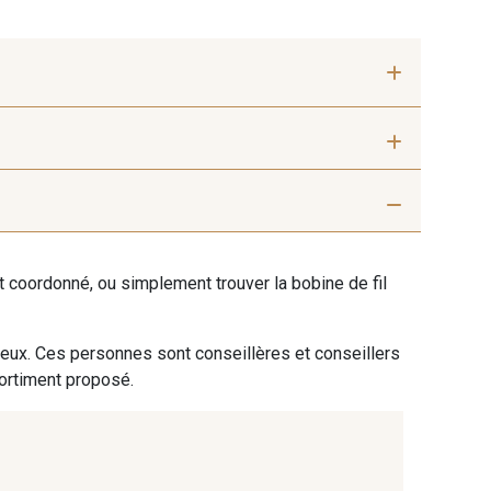
ris beige
9992 - Gris Vetiver
ent coordonné, ou simplement trouver la bobine de fil
nthracite
9138 - Gris clair
 eux. Ces personnes sont conseillères et conseillers
 Blanc
2710 - Ivoire
sortiment proposé.
ble blanc
8320 - Beige Sable