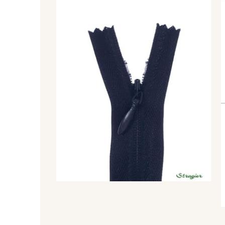
8542 - Beige chaud
8303 - Ficelle
8339 - Grège
8579 - Grège taupé
8548 - Brun Cookie
5767 - Noisettes
8563 - Camel
8529 - Canelle
3915 - Acajou foncé
8863 - Ecureuil
2131 - Papaye
2429 - Orange