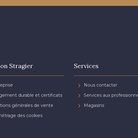
3982 - Rouge Grenat
3942 - Bordeaux
3944 - Vi
on Stragier
Services
reprise
Nous contacter
ement durable et certificats
Services aux professionne
tions générales de vente
Magasins
étrage des cookies