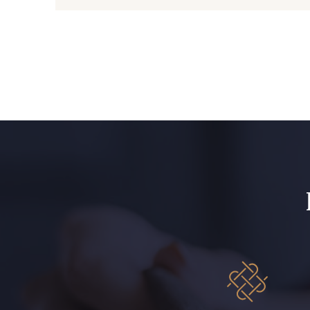
1279 - Jaune Soleil
1153 - Jaune Pastel
5521 - Résine Verte
5744 - Olive Mure
5198 - Vert Golf
5123 - Vert
5104 - Vert billard
5976 - Vert Jaspe
5925 - Vert Bronze
5946 - Vert Bronze foncé
5729 - Vert Olive foncé
7177 - Bleu clair
7342 - Bleu Nautique
7285 - Bleu Royal