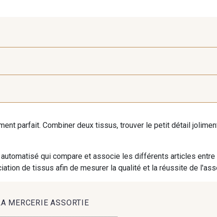
9971 - Mouette foncée
9194 - Gris Perle
9612 - G
iment parfait. Combiner deux tissus, trouver le petit détail jolim
9491 - Gris Silex
9685 - Graphite
9905 - A
automatisé qui compare et associe les différents articles entre
9824 - Gris Gargouille
9984 - Gris Plomb
1712 -
ation de tissus afin de mesurer la qualité et la réussite de l'as
8163 - Crème
2370 - Beige Curry
8110 - Sa
LA MERCERIE ASSORTIE