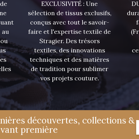
 de
EXCLUSIVITÉ : Une
DU
une
sélection de tissus exclusifs,
dura
quant
conçus avec tout le savoir-
7144 - Bleu Glacier
7124 - Bleu Spa
7172 - Bleu
 au
faire et l'expertise textile de
(F
 ou
Stragier. Des trésors
7976 - Indigo
7935 - Marine Denim
6995 - T
us
textiles, des innovations
ce
foncé
res
techniques et des matières
lles
de tradition pour sublimer
4327 - Lavande
4125 - Lilas bleuté
4935 - 
vos projets couture.
3365 - Vieux rose
3141 - Rose coquillage
2290 - Ro
nières découvertes, collections &
3697 - Magenta
8378 - Rose cendré
3812 - Roug
avant première