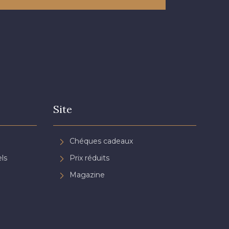
n de Rubis
Site
Chéques cadeaux
ls
Prix réduits
Magazine