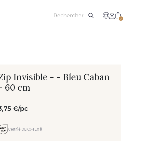
onnels
0
Zip Invisible - - Bleu Caban
- 60 cm
3,75 €/pc
Certifié OEKO-TEX®