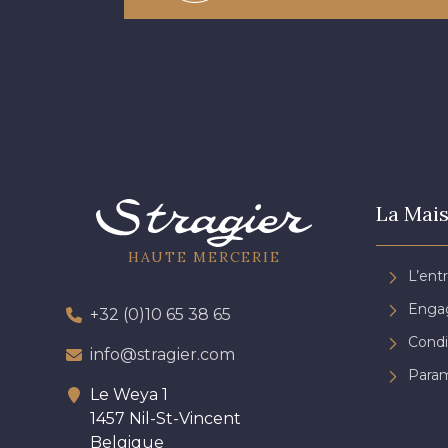
3828 - Rouge Rubis
3961 - Rouge Peony
La Mais
HAUTE MERCERIE
L’ent
Engag
+32 (0)10 65 38 65
Condi
info@stragier.com
Param
Le Weya 1
1457 Nil-St-Vincent
Belgique