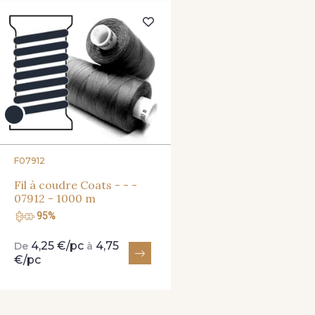
8541 - Camel clair
8223 - Amande
8383 -
9180 - Ciment
8513 - Esprit de vert
8561 - Vert 
8762 - Terre Brune
8777 - Rouille Brunie
8508 - He
F07912
8570 - Brun nougat
8589 - Camel foncé
8896 - 
Fil à coudre Coats - - -
07912 - 1000 m
95%
8989 - Chocolat
8964 - Chocolat foncé
8980 - Brun
4,25 €/pc
4,75
De
à
€/pc
2220 - Orange rouge
8707 - Rouille
1146 - Jau