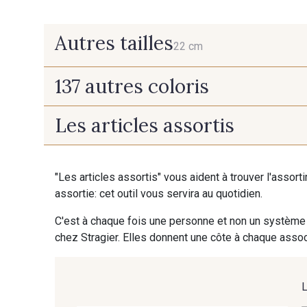
Autres tailles
22 cm
137 autres coloris
22 cm
Les articles assortis
9700 - Noir
9118 - Blanc d'os
"Les articles assortis" vous aident à trouver l'assort
9853 - Gris Fusil
9390 - Gris Mercure
assortie: cet outil vous servira au quotidien.
C'est à chaque fois une personne et non un système 
9391 - Gris Bruine
9404 - Gris frais
chez Stragier. Elles donnent une côte à chaque associ
8135 - Vanille
8201 - Ecru