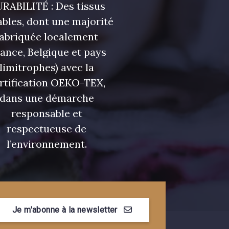
RABILITÉ : Des tissus
bles, dont une majorité
fabriquée localement
 Cyan clair
7556 - Bleu Niagara
rance, Belgique et pays
limitrophes) avec la
urquoise
3912 - Bourgogne
rtification OEKO-TEX,
dans une démarche
responsable et
Myrtille
4989 - Violet
respectueuse de
l’environnement.
se Corail
3134 - Rose Perle
e Coquelicot
3855 - Rouge Carmin
Je m'abonne à la newsletter