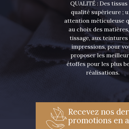
QUALITÉ : Des tissus
qualité supérieure ; 
attention méticuleuse 
7928 - Bleu Jeans
7949 - Bleu Nuit
au choix des matières,
tissage, aux teintures
7545 - Bleu Canard
7584 - Bleu Couronne
impressions, pour vo
proposer les meilleu
étoffes pour les plus be
3619 - Aster des champs
4926 - Prune bleutée
réalisations.
8203 - Blush clair
2178 - Pêche
Recevez nos der
3488 - Framboise
3173 - Rose frais
promotions en 