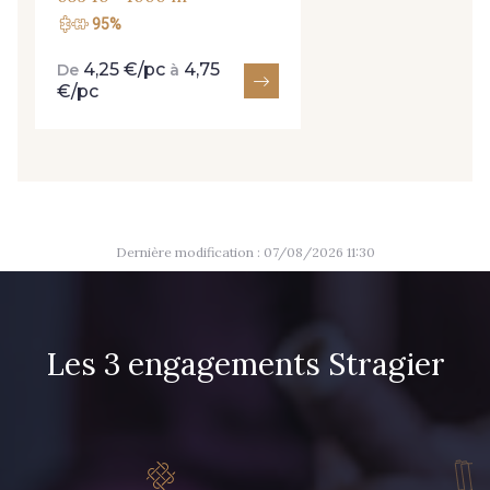
1712 - Blanc
8542 - Beige chaud
95%
4,25 €/pc
4,75
De
à
8303 - Ficelle
8541 - Camel clair
€/pc
8223 - Amande
8383 - Beige
8335 - Sésame
8339 - Grège
Dernière modification : 07/08/2026 11:30
8579 - Grège taupé
9180 - Ciment
Les 3 engagements Stragier
8513 - Esprit de vert
2370 - Beige Curry
8110 - Sable blanc
8320 - Beige Sable