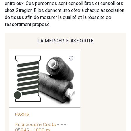
entre eux. Ces personnes sont conseillères et conseillers
chez Stragier. Elles donnent une côte à chaque association
9491 - Gris Silex
9685 - Graphite
de tissus afin de mesurer la qualité et la réussite de
l'assortiment proposé.
9905 - Anthracite
9138 - Gris clair
LA MERCERIE ASSORTIE
9391 - Gris Bruine
9404 - Gris frais
9824 - Gris Gargouille
9984 - Gris Plomb
8201 - Ecru
8163 - Crème
2710 - Ivoire
8135 - Vanille
F05946
Fil à coudre Coats - - -
05946 - 1000 m