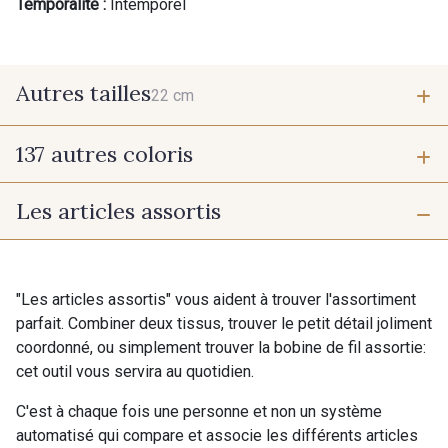
Temporalité :
Intemporel
Autres tailles
22 cm
137 autres coloris
22 cm
Les articles assortis
9700 - Noir
9118 - Blanc d'os
9971 - Mouette foncée
9194 - Gris Perle
"Les articles assortis" vous aident à trouver l'assortiment
parfait. Combiner deux tissus, trouver le petit détail joliment
coordonné, ou simplement trouver la bobine de fil assortie:
9612 - Gris beige
9992 - Gris Vetiver
cet outil vous servira au quotidien.
C'est à chaque fois une personne et non un système
9853 - Gris Fusil
9390 - Gris Mercure
automatisé qui compare et associe les différents articles