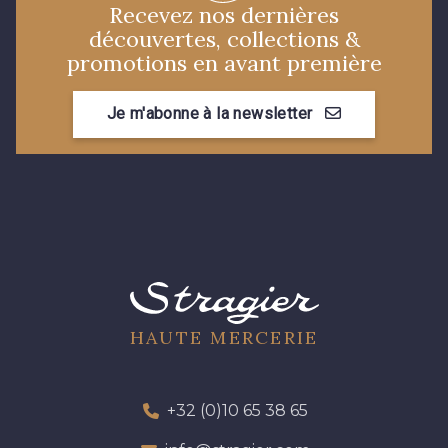
Recevez nos dernières
8561 - Vert de gris bruni
8524 - Brun Orme
découvertes, collections &
promotions en avant première
8548 - Brun Cookie
5767 - Noisettes
Je m'abonne à la newsletter
8762 - Terre Brune
8777 - Rouille Brunie
8508 - Herbe séchée
5783 - Noix
8707 - Rouille
2131 - Papaye
HAUTE MERCERIE
2429 - Orange
2220 - Orange rouge
+32 (0)10 65 38 65
1146 - Jaune poussin
1231 - Jaune Banane