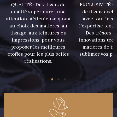
QUALITÉ : Des tissus de
EXCLUSIVITÉ : U
qualité supérieure ; une
de tissus exclu
8563 - Camel
8529 - Canelle
attention méticuleuse quant
avec tout le sa
au choix des matières, au
l'expertise texti
8570 - Brun nougat
8589 - Camel foncé
tissage, aux teintures ou
Des trésors te
impressions, pour vous
innovations tech
proposer les meilleures
matières de tr
8896 - Brownie
3945 - Terre de Sienne
étoffes pour les plus belles
sublimer vos pro
réalisations.
3915 - Acajou foncé
8863 - Ecureuil
8989 - Chocolat
8964 - Chocolat foncé
8980 - Brun ultra foncé
8955 - Brun foncé