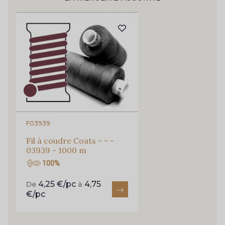
Pour vous, couture rime avec détente ?
Vous aimez les beaux tissus ?
254 - 254 Misty Rose
95 - 95 Messing
Recevez chaque semaine un clin d’œil rempli de
nouveautés, d’inspirations et de promotions.
35 - 35 Brun
46 - 46 Cuban
Je m'abonne à la newsletter
667 - 667 Marron
44 - 44 Rouille
F03939
99 - 99 Lachs
47 - 47 Copper
Fil à coudre Coats - - -
03939 - 1000 m
100%
148 - 148 Corail
105 - 105 Pfirsich
4,25 €/pc
4,75
De
à
€/pc
39 - 39 Tango
79 - 79 Orange