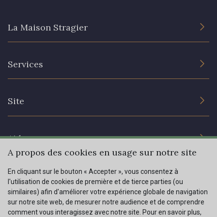
301 - 301 Abricot
20 - 20 Rouge
La Maison Stragier
25 - 25 Flame
331 - 331 True Red
L’entreprise
Services
Engagement durable et certificats
41 - 41 Cardinal
357 - 357 Dark Ruby
Conditions générales de vente
Nous contacter
Site
Paramétrage des cookies
Services aux professionnels
78 - 78 Wine
91 - 91 Fuchsia
Magasins
Chéques cadeaux
Aide
Prix réduits
A propos des cookies en usage sur notre site
Magazine
Livraison : France, Belgique, International
En cliquant sur le bouton « Accepter », vous consentez à
Menu
l'utilisation de cookies de première et de tierce parties (ou
Retours & réclamations
similaires) afin d'améliorer votre expérience globale de navigation
sur notre site web, de mesurer notre audience et de comprendre
FAQ - Questions fréquentes
Tous nos tissus
comment vous interagissez avec notre site. Pour en savoir plus,
FR
EN