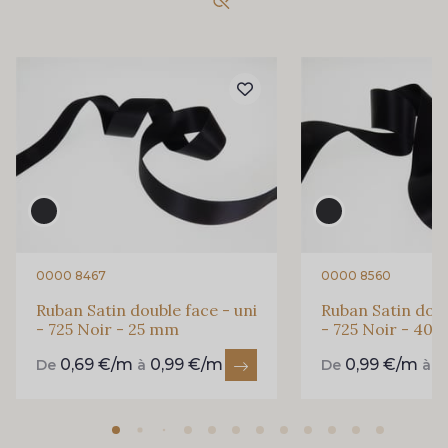
893 - 893 Olive
858 - 858 Mango Green
69 - 69 Foret
864 - 864 Dark Green
94 - 94 Billard
80 - 80 Loden
50 - 50 Khaki
874 - 874 Savanne
0000 8467
0000 8560
Ruban Satin double face - uni
Ruban Satin doub
- 725 Noir - 25 mm
- 725 Noir - 40
48 - 48 Tilleul
788 - 788 Petrole
0,69 €/m
0,99 €/m
0,99 €/m
1
De
à
De
à
302 - 302 Menthe
86 - 86 Reseda