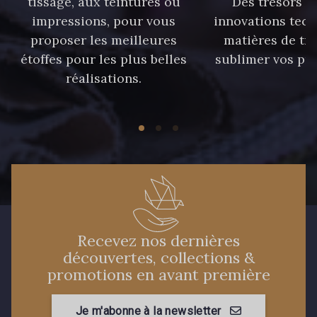
tissage, aux teintures ou
Des trésors te
59 - 59 Bleu de Prune
impressions, pour vous
innovations tech
proposer les meilleures
matières de tr
étoffes pour les plus belles
sublimer vos pro
90 - 90 Navy
21 - 21 Dark Navy
réalisations.
96 - 96 Violet
08 - 08 Iris
52 - 52 Eveque
456 - 456 Prune
64 - 64 Bordeaux
97 - 97 Mauve
Recevez nos dernières
découvertes, collections &
77 - 77 Vieux Rose
423 - 423 Lilas
promotions en avant première
19 - 19 Purple
262 - 262 Crocus
Je m'abonne à la newsletter