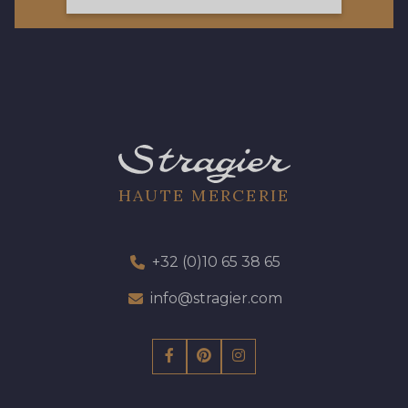
13 - 13 Lilas Clair
57 - 57 Bois de Rose
61 - 61 Peche
04 - 04 Rose
HAUTE MERCERIE
15 - 15 Blush
225 - 225 Almond Blossom
+32 (0)10 65 38 65
81 - 81 Woodrose
info@stragier.com
273 - 273 Rose Mauve
62 - 62 Shocking
82 - 82 Butterfly