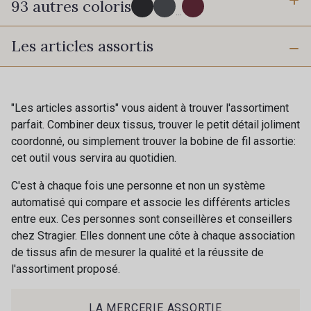
93 autres coloris
3 mm
10 mm
...
Les articles assortis
16 mm
25 mm
725 - 725 Noir
43 - 43 Elephant
40 mm
50 mm
98 - 98 Taupe
36 - 36 Grey
"Les articles assortis" vous aident à trouver l'assortiment
parfait. Combiner deux tissus, trouver le petit détail joliment
coordonné, ou simplement trouver la bobine de fil assortie:
30 - 30 Silver
401 - 401 Blanc
cet outil vous servira au quotidien.
C'est à chaque fois une personne et non un système
405 - 405 Porcelaine
23 - 23 Natural
automatisé qui compare et associe les différents articles
entre eux. Ces personnes sont conseillères et conseillers
chez Stragier. Elles donnent une côte à chaque association
09 - 09 Crème
de tissus afin de mesurer la qualité et la réussite de
614 - 614 White Coffee
l'assortiment proposé.
Cadeau : 10% offerts sur votre
commande !
27 - 27 Beige
29 - 29 Sable
LA MERCERIE ASSORTIE