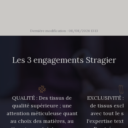
85 - 85 Sapphire
303 - 303 Aqua
83 - 83 Corn
89 - 89 Blue
Dernière modification : 08/08/2026 13:13
70 - 70 Turquoise
235 - 235 Miss
Les 3 engagements Stragier
574 - 574 Dusty Blue
42 - 42 Pigeon
38 - 38 Horizon
37 - 37 Ciel
QUALITÉ : Des tissus de
EXCLUSIVITÉ : U
qualité supérieure ; une
de tissus exclu
87 - 87 Copen
40 - 40 Royal
attention méticuleuse quant
avec tout le sa
au choix des matières, au
l'expertise texti
558 - 558 Deep Blue