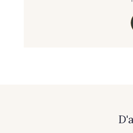
303 - 303 Aqua
83 - 83 Corn
42 - 42 Pigeon
38 - 38 Horizon
59 - 59 Bleu de Prune
90 - 90 Navy
456 - 456 Prune
64 - 64 Bordeaux
D'
262 - 262 Crocus
57 - 57 Bois de Rose