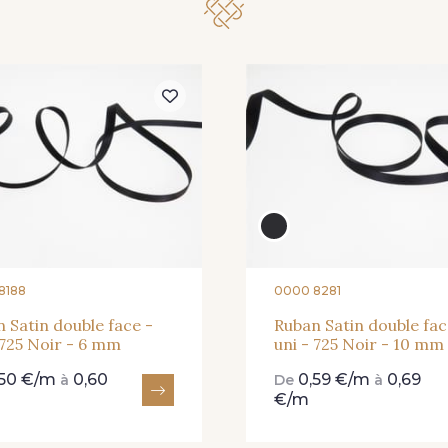
273 - 273 Rose Mauve
62 - 62 Shocking
82 - 82 
331 - 331 True Red
41 - 41 Cardinal
357 - 357
8188
0000 8281
 Satin double face -
Ruban Satin double fac
 725 Noir - 6 mm
uni - 725 Noir - 10 mm
,50 €/m
0,60
0,59 €/m
0,69
à
De
à
€/m
73 - 73 Dark Gold