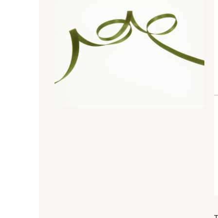
99 - 99 Lachs
47 - 47 Copper
45 - 45 Gold
07 - 07 Banane
804 - 804 Grass
813 - 813 Spring Green
858 - 858 Mango Green
69 - 69 Foret
874 - 874 Savanne
48 - 48 Tilleul