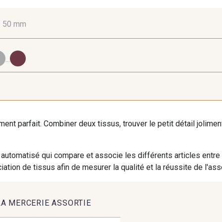
-
50 mm
16 mm
25 mm
40
...
98 - 98 Taupe
36 - 36 Grey
30 - 30
iment parfait. Combiner deux tissus, trouver le petit détail jolim
09 - 09 Crème
614 - 614 White Coffee
27 - 2
automatisé qui compare et associe les différents articles entre
ation de tissus afin de mesurer la qualité et la réussite de l'as
35 - 35 Brun
46 - 46 Cuban
667 - 66
LA MERCERIE ASSORTIE