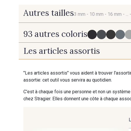
Autres tailles
3 mm -
10 mm -
16 mm -
... 
93 autres coloris
3 mm
10 mm
Les articles assortis
725 - 725 Noir
43 - 43 Elephant
"Les articles assortis" vous aident à trouver l'assort
assortie: cet outil vous servira au quotidien.
405 - 405 Porcelaine
23 - 23 Natural
C'est à chaque fois une personne et non un système 
chez Stragier. Elles donnent une côte à chaque associ
254 - 254 Misty Rose
95 - 95 Messing