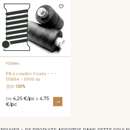
148 - 148 Corail
105 - 105 Pfirsich
39 - 3
26 - 26 Jaune
32 - 32 Mais
11 - 11
84 - 84 Pomme
435 - 435 Glen
861 - 8
F05884
Fil à coudre Coats - - -
05884 - 1000 m
100%
864 - 864 Dark Green
94 - 94 Billard
80 - 8
4,25 €/pc
4,75
De
à
€/pc
788 - 788 Petrole
302 - 302 Menthe
86 - 86