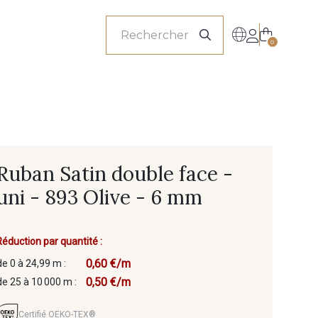
onnels
0
Ruban Satin double face -
uni - 893 Olive - 6 mm
Réduction par quantité :
0,60 €/m
de 0 à 24,99 m :
0,50 €/m
de 25 à 10 000 m :
Certifié OEKO-TEX®