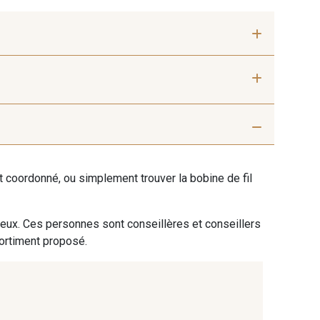
 mm
50 mm
 Silver
401 - 401 Blanc
ent coordonné, ou simplement trouver la bobine de fil
7 Beige
29 - 29 Sable
 eux. Ces personnes sont conseillères et conseillers
sortiment proposé.
7 Marron
44 - 44 Rouille