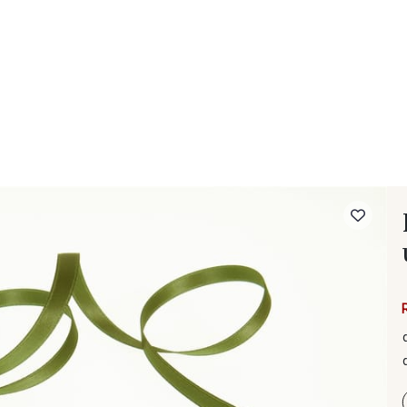
- FAQ
Contact
L'entreprise Stragier
Accès aux professi