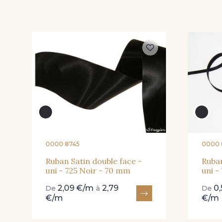
225 - 225 Almond
81 - 81 Woodrose
Blossom
20 - 20 Rouge
25 - 25 Flame
0000 8745
0000 
267 - 267 Alt Rosa
91 - 91 Fuchsia
Ruban Satin double face -
Ruban
uni - 725 Noir - 70 mm
uni -
2,09 €/m
2,79
0
De
à
De
€/m
€/m