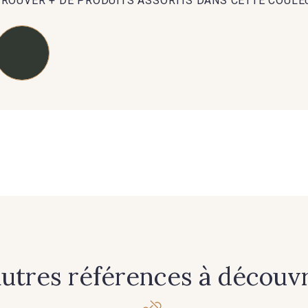
TROUVER + DE PRODUITS ASSORTIS DANS CETTE COULE
89 - 89 Blue
70 - 70 Turquoise
235 - 2
37 - 37 Ciel
87 - 87 Copen
40 - 4
08 - 0
21 - 21 Dark Navy
96 - 96 Violet
97 - 97 Mauve
77 - 77 Vieux Rose
423 - 4
autres références à découvri
13 - 13 Lilas Clair
61 - 61 Peche
04 - 0