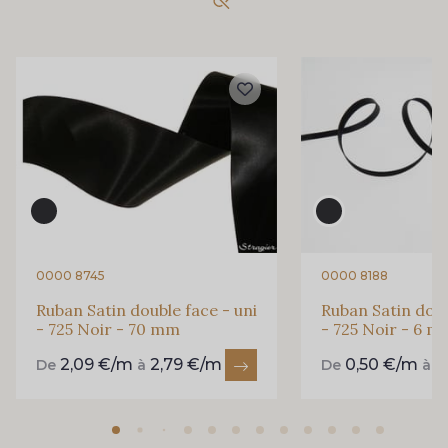
893 - 893 Olive
858 - 858 Mango Green
69 - 69 Foret
864 - 864 Dark Green
94 - 94 Billard
80 - 80 Loden
50 - 50 Khaki
874 - 874 Savanne
0000 8745
0000 8188
Ruban Satin double face - uni
Ruban Satin doub
- 725 Noir - 70 mm
- 725 Noir - 6 
48 - 48 Tilleul
788 - 788 Petrole
2,09 €/m
2,79 €/m
0,50 €/m
0
De
à
De
à
302 - 302 Menthe
86 - 86 Reseda