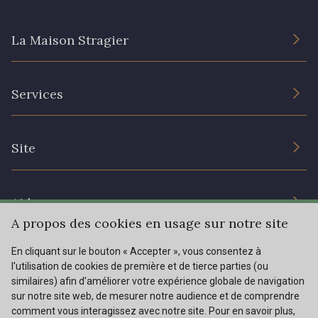
20 - 20 Rouge
25 - 25 Flame
La Maison Stragier
331 - 331 True Red
41 - 41 Cardinal
L’entreprise
Services
Engagement durable et certificats
357 - 357 Dark Ruby
78 - 78 Wine
Conditions générales de vente
Nous contacter
Site
Paramétrage des cookies
Services aux professionnels
267 - 267 Alt Rosa
91 - 91 Fuchsia
Magasins
Chéques cadeaux
Aide
Prix réduits
A propos des cookies en usage sur notre site
Magazine
Livraison : France, Belgique, International
En cliquant sur le bouton « Accepter », vous consentez à
Menu
l'utilisation de cookies de première et de tierce parties (ou
Retours & réclamations
similaires) afin d'améliorer votre expérience globale de navigation
sur notre site web, de mesurer notre audience et de comprendre
FAQ - Questions fréquentes
Tous nos tissus
comment vous interagissez avec notre site. Pour en savoir plus,
FR
EN