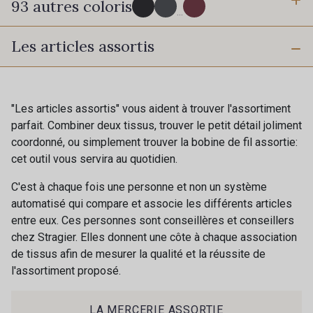
93 autres coloris
3 mm
10 mm
...
Les articles assortis
16 mm
25 mm
725 - 725 Noir
43 - 43 Elephant
40 mm
50 mm
98 - 98 Taupe
36 - 36 Grey
"Les articles assortis" vous aident à trouver l'assortiment
parfait. Combiner deux tissus, trouver le petit détail joliment
coordonné, ou simplement trouver la bobine de fil assortie:
30 - 30 Silver
401 - 401 Blanc
cet outil vous servira au quotidien.
C'est à chaque fois une personne et non un système
405 - 405 Porcelaine
23 - 23 Natural
automatisé qui compare et associe les différents articles
entre eux. Ces personnes sont conseillères et conseillers
chez Stragier. Elles donnent une côte à chaque association
09 - 09 Crème
de tissus afin de mesurer la qualité et la réussite de
614 - 614 White Coffee
l'assortiment proposé.
Cadeau : 10% offerts sur votre
commande !
27 - 27 Beige
29 - 29 Sable
LA MERCERIE ASSORTIE