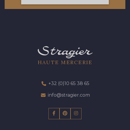
61 - 61 Peche
57 - 57 Bois de Rose
04 - 04 Rose
15 - 15 Blush
HAUTE MERCERIE
81 - 81 Woodrose
225 - 225 Almond Blossom
+32 (0)10 65 38 65
62 - 62 Shocking
info@stragier.com
273 - 273 Rose Mauve
82 - 82 Butterfly
301 - 301 Abricot