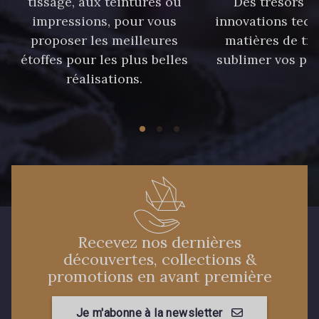
tissage, aux teintures ou
Des trésors te
59 - 59 Bleu de Prune
impressions, pour vous
innovations tech
proposer les meilleures
matières de tr
étoffes pour les plus belles
sublimer vos pro
90 - 90 Navy
21 - 21 Dark Navy
réalisations.
96 - 96 Violet
08 - 08 Iris
52 - 52 Eveque
456 - 456 Prune
64 - 64 Bordeaux
97 - 97 Mauve
Recevez nos dernières
découvertes, collections &
77 - 77 Vieux Rose
423 - 423 Lilas
promotions en avant première
19 - 19 Purple
262 - 262 Crocus
Je m'abonne à la newsletter