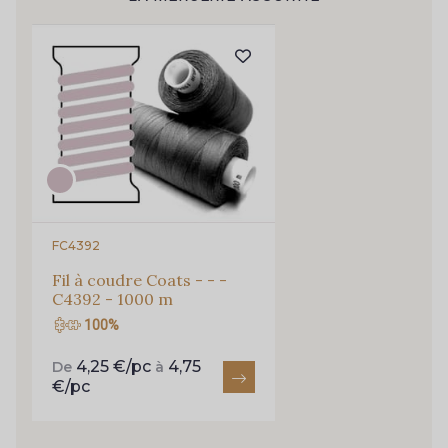
Pour vous, couture rime avec détente ?
Vous aimez les beaux tissus ?
254 - 254 Misty Rose
95 - 95 Messing
Recevez chaque semaine un clin d’œil rempli de
nouveautés, d’inspirations et de promotions.
35 - 35 Brun
46 - 46 Cuban
Je m'abonne à la newsletter
667 - 667 Marron
44 - 44 Rouille
FC4392
99 - 99 Lachs
47 - 47 Copper
Fil à coudre Coats - - -
C4392 - 1000 m
100%
148 - 148 Corail
105 - 105 Pfirsich
4,25 €/pc
4,75
De
à
€/pc
39 - 39 Tango
79 - 79 Orange