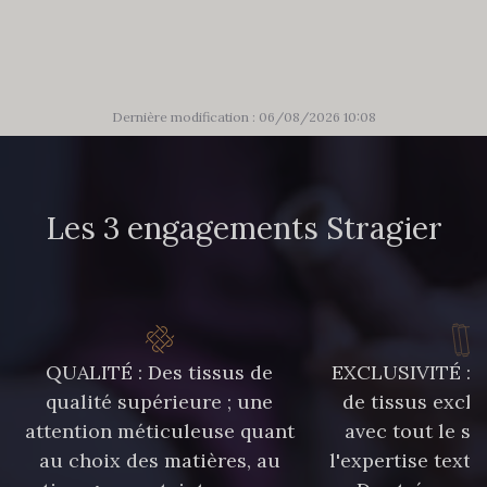
85 - 85 Sapphire
303 - 303 Aqua
83 - 83 Corn
89 - 89 Blue
Dernière modification : 06/08/2026 10:08
70 - 70 Turquoise
235 - 235 Miss
Les 3 engagements Stragier
574 - 574 Dusty Blue
42 - 42 Pigeon
38 - 38 Horizon
37 - 37 Ciel
QUALITÉ : Des tissus de
EXCLUSIVITÉ : U
qualité supérieure ; une
de tissus exclu
87 - 87 Copen
40 - 40 Royal
attention méticuleuse quant
avec tout le sa
au choix des matières, au
l'expertise texti
558 - 558 Deep Blue