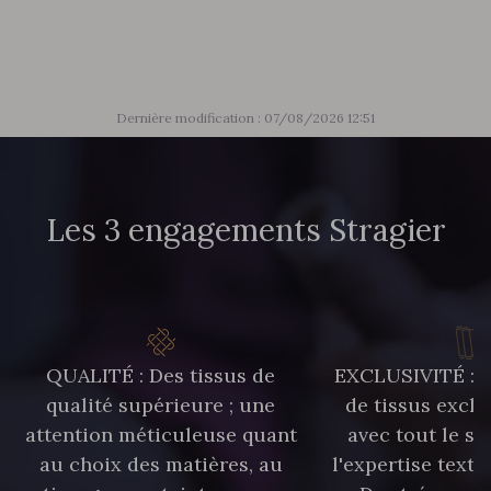
85 - 85 Sapphire
303 - 303 Aqua
83 - 83 Corn
89 - 89 Blue
Dernière modification : 07/08/2026 12:51
70 - 70 Turquoise
235 - 235 Miss
Les 3 engagements Stragier
42 - 42 Pigeon
38 - 38 Horizon
37 - 37 Ciel
87 - 87 Copen
QUALITÉ : Des tissus de
EXCLUSIVITÉ : U
qualité supérieure ; une
de tissus exclu
40 - 40 Royal
558 - 558 Deep Blue
attention méticuleuse quant
avec tout le sa
au choix des matières, au
l'expertise texti
90 - 90 Navy