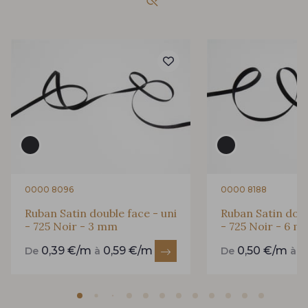
893 - 893 Olive
858 - 858 Mango Green
69 - 69 Foret
864 - 864 Dark Green
94 - 94 Billard
80 - 80 Loden
50 - 50 Khaki
874 - 874 Savanne
0000 8096
0000 8188
Ruban Satin double face - uni
Ruban Satin doub
- 725 Noir - 3 mm
- 725 Noir - 6 
48 - 48 Tilleul
788 - 788 Petrole
0,39 €/m
0,59 €/m
0,50 €/m
0
De
à
De
à
302 - 302 Menthe
86 - 86 Reseda