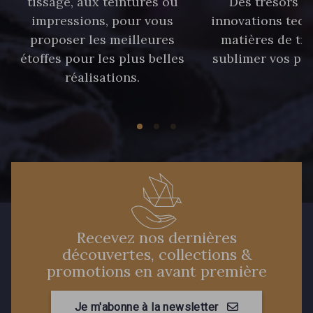
tissage, aux teintures ou
Des trésors te
59 - 59 Bleu de Prune
impressions, pour vous
innovations tech
proposer les meilleures
matières de tr
étoffes pour les plus belles
sublimer vos pro
21 - 21 Dark Navy
96 - 96 Violet
réalisations.
08 - 08 Iris
52 - 52 Eveque
456 - 456 Prune
64 - 64 Bordeaux
97 - 97 Mauve
77 - 77 Vieux Rose
Recevez nos dernières
découvertes, collections &
423 - 423 Lilas
19 - 19 Purple
promotions en avant première
262 - 262 Crocus
Je m'abonne à la newsletter