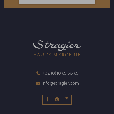
57 - 57 Bois de Rose
13 - 13 Lilas Clair
61 - 61 Peche
04 - 04 Rose
15 - 15 Blush
HAUTE MERCERIE
81 - 81 Woodrose
225 - 225 Almond Blossom
+32 (0)10 65 38 65
62 - 62 Shocking
info@stragier.com
273 - 273 Rose Mauve
82 - 82 Butterfly
301 - 301 Abricot