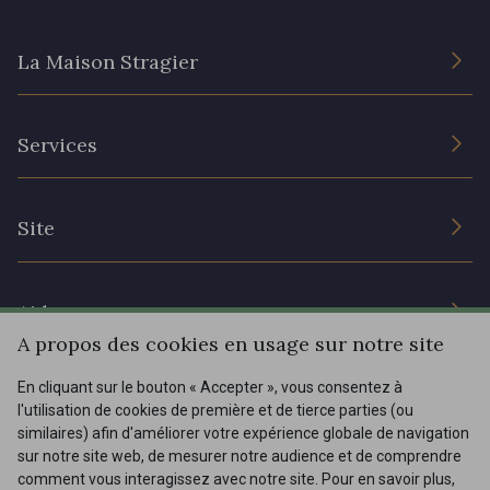
20 - 20 Rouge
25 - 25 Flame
La Maison Stragier
331 - 331 True Red
41 - 41 Cardinal
L’entreprise
Services
Engagement durable et certificats
357 - 357 Dark Ruby
78 - 78 Wine
Conditions générales de vente
Nous contacter
Site
Paramétrage des cookies
Services aux professionnels
267 - 267 Alt Rosa
91 - 91 Fuchsia
Magasins
Chéques cadeaux
Aide
Prix réduits
A propos des cookies en usage sur notre site
Magazine
Livraison : France, Belgique, International
En cliquant sur le bouton « Accepter », vous consentez à
Menu
l'utilisation de cookies de première et de tierce parties (ou
Retours & réclamations
similaires) afin d'améliorer votre expérience globale de navigation
sur notre site web, de mesurer notre audience et de comprendre
FAQ - Questions fréquentes
Tous nos tissus
comment vous interagissez avec notre site. Pour en savoir plus,
FR
EN