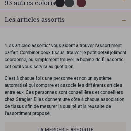
93 autres coloris
3 mm
10 mm
...
Les articles assortis
725 - 725 Noir
43 - 43 Elephant
16 mm
25 mm
98 - 98 Taupe
36 - 36 Grey
"Les articles assortis" vous aident à trouver l'assortiment
parfait. Combiner deux tissus, trouver le petit détail joliment
40 mm
50 mm
coordonné, ou simplement trouver la bobine de fil assortie:
30 - 30 Silver
401 - 401 Blanc
cet outil vous servira au quotidien.
C'est à chaque fois une personne et non un système
405 - 405 Porcelaine
23 - 23 Natural
automatisé qui compare et associe les différents articles
entre eux. Ces personnes sont conseillères et conseillers
chez Stragier. Elles donnent une côte à chaque association
09 - 09 Crème
de tissus afin de mesurer la qualité et la réussite de
614 - 614 White Coffee
l'assortiment proposé.
Cadeau : 10% offerts sur votre
commande !
27 - 27 Beige
29 - 29 Sable
LA MERCERIE ASSORTIE