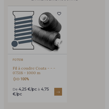
Pour vous, couture rime avec détente ?
Vous aimez les beaux tissus ?
254 - 254 Misty Rose
95 - 95 Messing
Recevez chaque semaine un clin d’œil rempli de
nouveautés, d’inspirations et de promotions.
35 - 35 Brun
46 - 46 Cuban
Je m'abonne à la newsletter
667 - 667 Marron
44 - 44 Rouille
F07518
99 - 99 Lachs
47 - 47 Copper
Fil à coudre Coats - - -
07518 - 1000 m
100%
148 - 148 Corail
105 - 105 Pfirsich
4,25 €/pc
4,75
De
à
€/pc
39 - 39 Tango
79 - 79 Orange