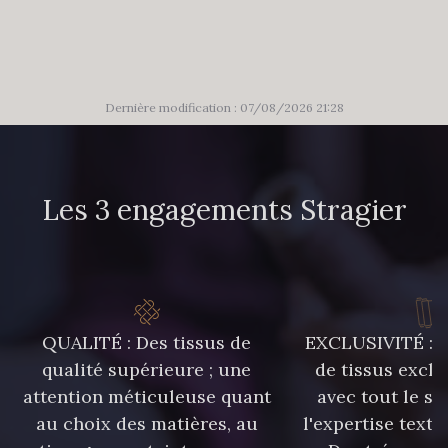
86 - 86 Reseda
85 - 85 Sapphire
Dernière modification : 07/08/2026 21:28
303 - 303 Aqua
83 - 83 Corn
89 - 89 Blue
Les 3 engagements Stragier
70 - 70 Turquoise
235 - 235 Miss
574 - 574 Dusty Blue
QUALITÉ : Des tissus de
EXCLUSIVITÉ : U
qualité supérieure ; une
de tissus exclu
42 - 42 Pigeon
38 - 38 Horizon
attention méticuleuse quant
avec tout le sa
au choix des matières, au
l'expertise texti