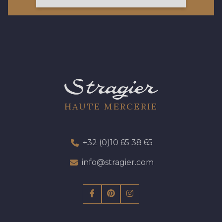
64 - 64 Bordeaux
77 - 77 Vieux Rose
423 - 423 Lilas
19 - 19 Purple
262 - 262 Crocus
HAUTE MERCERIE
57 - 57 Bois de Rose
+32 (0)10 65 38 65
61 - 61 Peche
13 - 13 Lilas Clair
info@stragier.com
04 - 04 Rose
15 - 15 Blush