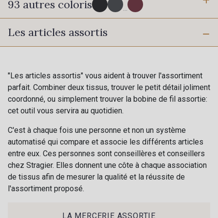
93 autres coloris
3 mm
10 mm
...
Les articles assortis
725 - 725 Noir
43 - 43 Elephant
16 mm
25 mm
98 - 98 Taupe
36 - 36 Grey
"Les articles assortis" vous aident à trouver l'assortiment
parfait. Combiner deux tissus, trouver le petit détail joliment
40 mm
50 mm
coordonné, ou simplement trouver la bobine de fil assortie:
30 - 30 Silver
401 - 401 Blanc
cet outil vous servira au quotidien.
C'est à chaque fois une personne et non un système
23 - 23 Natural
70 mm
automatisé qui compare et associe les différents articles
405 - 405 Porcelaine
entre eux. Ces personnes sont conseillères et conseillers
chez Stragier. Elles donnent une côte à chaque association
de tissus afin de mesurer la qualité et la réussite de
09 - 09 Crème
l'assortiment proposé.
614 - 614 White Coffee
Cadeau : 10% offerts sur votre
commande !
LA MERCERIE ASSORTIE