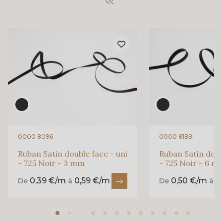
861 - 861 Gazon
18 - 18 Emeraude
94 - 94 Billard
893 - 893 Olive
69 - 69 Foret
864 - 864 Dark Green
80 - 80 Loden
50 - 50 Khaki
0000 8096
0000 8188
Ruban Satin double face - uni
Ruban Satin doub
- 725 Noir - 3 mm
- 725 Noir - 6 
788 - 788 Petrole
0,39 €/m
0,59 €/m
0,50 €/m
0
De
à
De
à
874 - 874 Savanne
48 - 48 Tilleul
302 - 302 Menthe