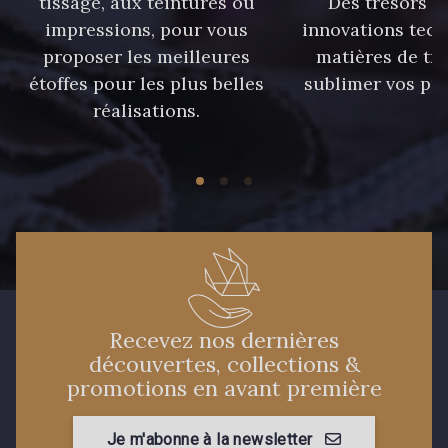
tissage, aux teintures ou
Des trésors te
37 - 37 Ciel
87 - 87 Copen
impressions, pour vous
innovations tech
proposer les meilleures
matières de tr
40 - 40 Royal
étoffes pour les plus belles
sublimer vos pro
558 - 558 Deep Blue
réalisations.
90 - 90 Navy
59 - 59 Bleu de Prune
96 - 96 Violet
21 - 21 Dark Navy
Recevez nos dernières
08 - 08 Iris
52 - 52 Eveque
découvertes, collections &
promotions en avant première
456 - 456 Prune
97 - 97 Mauve
Je m'abonne à la newsletter