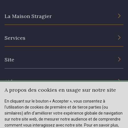
225 - 225 Almond Blossom
81 - 81 Woodrose
La Maison Stragier
62 - 62 Shocking
L’entreprise
273 - 273 Rose Mauve
Services
Engagement durable et certificats
Conditions générales de vente
Nous contacter
82 - 82 Butterfly
301 - 301 Abricot
Site
Paramétrage des cookies
Services aux professionnels
Magasins
20 - 20 Rouge
25 - 25 Flame
Chéques cadeaux
Aide
Prix réduits
A propos des cookies en usage sur notre site
41 - 41 Cardinal
Magazine
Livraison : France, Belgique, International
En cliquant sur le bouton « Accepter », vous consentez à
Menu
331 - 331 True Red
l'utilisation de cookies de première et de tierce parties (ou
Retours & réclamations
similaires) afin d'améliorer votre expérience globale de navigation
sur notre site web, de mesurer notre audience et de comprendre
FAQ - Questions fréquentes
Tous nos tissus
78 - 78 Wine
comment vous interagissez avec notre site. Pour en savoir plus,
FR
EN