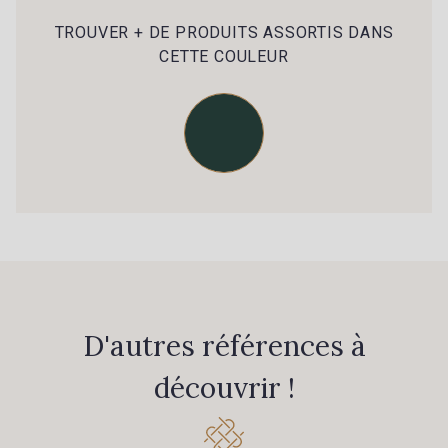
39 - 39 Tango
79 - 79 Orange
TROUVER + DE PRODUITS ASSORTIS DANS
CETTE COULEUR
45 - 45 Gold
07 - 07 Banane
26 - 26 Jaune
32 - 32 Mais
11 - 11 Citron
817 - 817 Cress Green
804 - 804 Grass
813 - 813 Spring Green
D'autres références à
découvrir !
84 - 84 Pomme
435 - 435 Glen