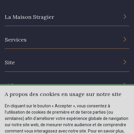
62 - 62 Shocking
La Maison Stragier
273 - 273 Rose Mauve
L’entreprise
82 - 82 Butterfly
301 - 301 Abricot
Services
Engagement durable et certificats
Conditions générales de vente
20 - 20 Rouge
25 - 25 Flame
Nous contacter
Site
Paramétrage des cookies
Services aux professionnels
331 - 331 True Red
41 - 41 Cardinal
Magasins
Chéques cadeaux
Aide
Prix réduits
A propos des cookies en usage sur notre site
357 - 357 Dark Ruby
78 - 78 Wine
Magazine
Livraison : France, Belgique, International
En cliquant sur le bouton « Accepter », vous consentez à
Menu
l'utilisation de cookies de première et de tierce parties (ou
Retours & réclamations
similaires) afin d'améliorer votre expérience globale de navigation
91 - 91 Fuchsia
sur notre site web, de mesurer notre audience et de comprendre
FAQ - Questions fréquentes
Tous nos tissus
comment vous interagissez avec notre site. Pour en savoir plus,
FR
EN