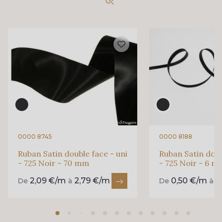
861 - 861 Gazon
18 - 18 Emeraude
893 - 893 Olive
858 - 858 Mango Green
69 - 69 Foret
864 - 864 Dark Green
94 - 94 Billard
80 - 80 Loden
0000 8745
0000 8188
Ruban Satin double face - uni
Ruban Satin doub
- 725 Noir - 70 mm
- 725 Noir - 6 
50 - 50 Khaki
874 - 874 Savanne
2,09 €/m
2,79 €/m
0,50 €/m
0
De
à
De
à
48 - 48 Tilleul
788 - 788 Petrole