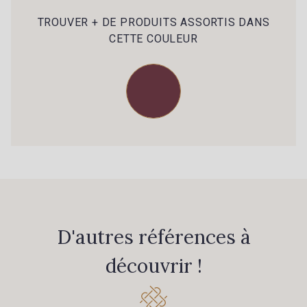
39 - 39 Tango
79 - 79 Orange
TROUVER + DE PRODUITS ASSORTIS DANS
CETTE COULEUR
45 - 45 Gold
07 - 07 Banane
26 - 26 Jaune
32 - 32 Mais
11 - 11 Citron
817 - 817 Cress Green
804 - 804 Grass
813 - 813 Spring Green
D'autres références à
découvrir !
84 - 84 Pomme
435 - 435 Glen