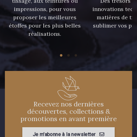
tissage, aux teintures ou
Des trésors te
87 - 87 Copen
40 - 40 Royal
impressions, pour vous
innovations tech
proposer les meilleures
matières de tr
étoffes pour les plus belles
sublimer vos pro
558 - 558 Deep Blue
réalisations.
59 - 59 Bleu de Prune
90 - 90 Navy
21 - 21 Dark Navy
96 - 96 Violet
08 - 08 Iris
10 - 10 Orchid
52 - 52 Eveque
Recevez nos dernières
découvertes, collections &
promotions en avant première
456 - 456 Prune
64 - 64 Bordeaux
Je m'abonne à la newsletter