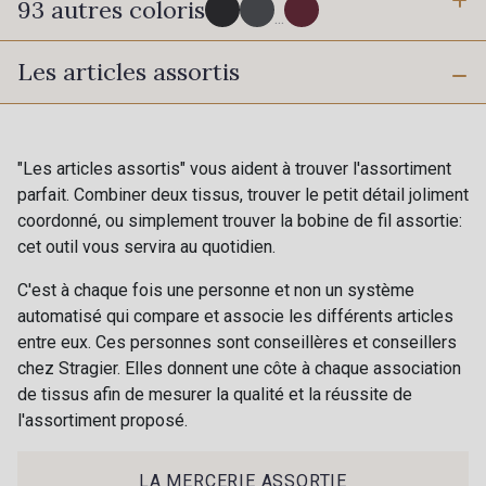
93 autres coloris
3 mm
6 mm
...
Les articles assortis
16 mm
25 mm
725 - 725 Noir
43 - 43 Elephant
40 mm
50 mm
98 - 98 Taupe
36 - 36 Grey
"Les articles assortis" vous aident à trouver l'assortiment
parfait. Combiner deux tissus, trouver le petit détail joliment
coordonné, ou simplement trouver la bobine de fil assortie:
30 - 30 Silver
401 - 401 Blanc
cet outil vous servira au quotidien.
C'est à chaque fois une personne et non un système
23 - 23 Natural
automatisé qui compare et associe les différents articles
405 - 405 Porcelaine
entre eux. Ces personnes sont conseillères et conseillers
chez Stragier. Elles donnent une côte à chaque association
de tissus afin de mesurer la qualité et la réussite de
09 - 09 Crème
l'assortiment proposé.
614 - 614 White Coffee
Cadeau : 10% offerts sur votre
commande !
LA MERCERIE ASSORTIE