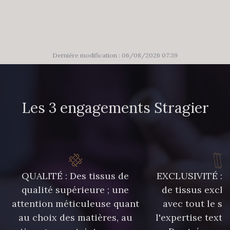
302 - 302 Menthe
86 - 86 Reseda
85 - 85 Sapphire
303 - 303 Aqua
Dernière modification : 06/08/2026 07:39
83 - 83 Corn
89 - 89 Blue
Les 3 engagements Stragier
70 - 70 Turquoise
235 - 235 Miss
42 - 42 Pigeon
574 - 574 Dusty Blue
QUALITÉ : Des tissus de
EXCLUSIVITÉ : U
qualité supérieure ; une
de tissus exclu
attention méticuleuse quant
avec tout le sa
38 - 38 Horizon
37 - 37 Ciel
au choix des matières, au
l'expertise texti