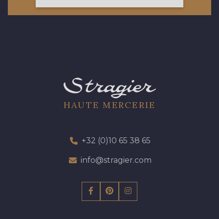
97 - 97 Mauve
77 - 77 Vieux Rose
423 - 423 Lilas
19 - 19 Purple
262 - 262 Crocus
57 - 57 Bois de Rose
HAUTE MERCERIE
13 - 13 Lilas Clair
61 - 61 Peche
+32 (0)10 65 38 65
04 - 04 Rose
15 - 15 Blush
info@stragier.com
81 - 81 Woodrose
225 - 225 Almond Blossom