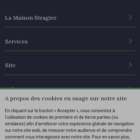
20 - 20 Rouge
25 - 25 Flame
La Maison Stragier
331 - 331 True Red
41 - 41 Cardinal
L’entreprise
Services
Engagement durable et certificats
357 - 357 Dark Ruby
78 - 78 Wine
Conditions générales de vente
Nous contacter
Site
Paramétrage des cookies
Services aux professionnels
267 - 267 Alt Rosa
91 - 91 Fuchsia
Magasins
Chéques cadeaux
Aide
Prix réduits
A propos des cookies en usage sur notre site
Magazine
Livraison : France, Belgique, International
En cliquant sur le bouton « Accepter », vous consentez à
Menu
l'utilisation de cookies de première et de tierce parties (ou
Retours & réclamations
similaires) afin d'améliorer votre expérience globale de navigation
sur notre site web, de mesurer notre audience et de comprendre
FAQ - Questions fréquentes
Tous nos tissus
comment vous interagissez avec notre site. Pour en savoir plus,
FR
EN