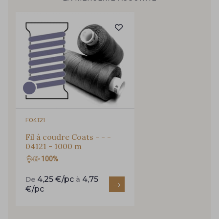
Pour vous, couture rime avec détente ?
Vous aimez les beaux tissus ?
254 - 254 Misty Rose
95 - 95 Messing
Recevez chaque semaine un clin d’œil rempli de
nouveautés, d’inspirations et de promotions.
35 - 35 Brun
46 - 46 Cuban
Je m'abonne à la newsletter
667 - 667 Marron
44 - 44 Rouille
F04121
99 - 99 Lachs
47 - 47 Copper
Fil à coudre Coats - - -
04121 - 1000 m
100%
148 - 148 Corail
105 - 105 Pfirsich
4,25 €/pc
4,75
De
à
€/pc
39 - 39 Tango
79 - 79 Orange