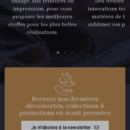
tissage, aux teintures ou
Des trésors te
59 - 59 Bleu de Prune
impressions, pour vous
innovations tech
proposer les meilleures
matières de tr
étoffes pour les plus belles
sublimer vos pro
90 - 90 Navy
21 - 21 Dark Navy
réalisations.
96 - 96 Violet
52 - 52 Eveque
456 - 456 Prune
64 - 64 Bordeaux
97 - 97 Mauve
77 - 77 Vieux Rose
Recevez nos dernières
découvertes, collections &
423 - 423 Lilas
19 - 19 Purple
promotions en avant première
262 - 262 Crocus
Je m'abonne à la newsletter