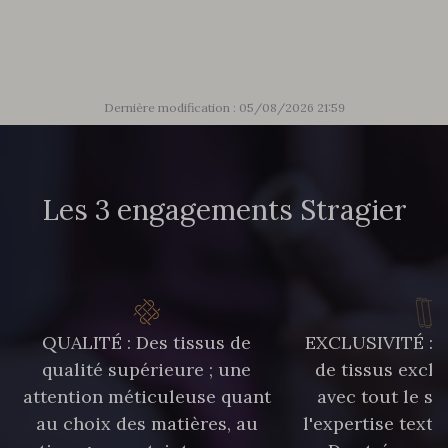
85 - 85 Sapphire
303 - 303 Aqua
83 - 83 Corn
89 - 89 Blue
Dernière modification : 05/08/2026 21:59
70 - 70 Turquoise
235 - 235 Miss
Les 3 engagements Stragier
574 - 574 Dusty Blue
42 - 42 Pigeon
38 - 38 Horizon
37 - 37 Ciel
QUALITÉ : Des tissus de
EXCLUSIVITÉ : U
qualité supérieure ; une
de tissus exclu
87 - 87 Copen
40 - 40 Royal
attention méticuleuse quant
avec tout le sa
au choix des matières, au
l'expertise texti
558 - 558 Deep Blue