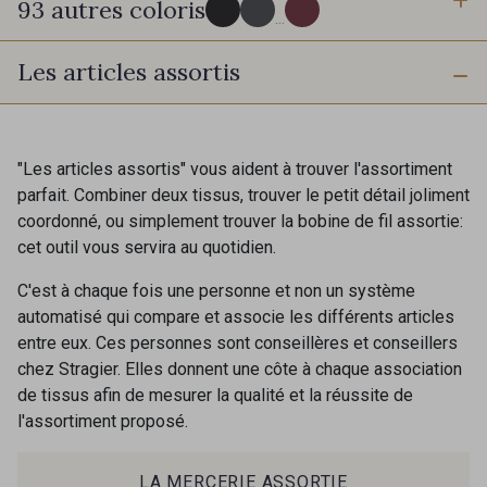
93 autres coloris
3 mm
10 mm
...
Les articles assortis
16 mm
25 mm
725 - 725 Noir
43 - 43 Elephant
40 mm
50 mm
98 - 98 Taupe
36 - 36 Grey
"Les articles assortis" vous aident à trouver l'assortiment
parfait. Combiner deux tissus, trouver le petit détail joliment
coordonné, ou simplement trouver la bobine de fil assortie:
30 - 30 Silver
401 - 401 Blanc
cet outil vous servira au quotidien.
C'est à chaque fois une personne et non un système
405 - 405 Porcelaine
23 - 23 Natural
automatisé qui compare et associe les différents articles
entre eux. Ces personnes sont conseillères et conseillers
chez Stragier. Elles donnent une côte à chaque association
09 - 09 Crème
de tissus afin de mesurer la qualité et la réussite de
614 - 614 White Coffee
l'assortiment proposé.
Cadeau : 10% offerts sur votre
commande !
27 - 27 Beige
29 - 29 Sable
LA MERCERIE ASSORTIE