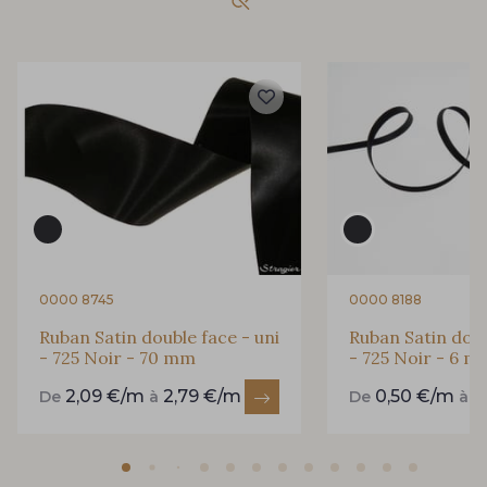
893 - 893 Olive
858 - 858 Mango Green
69 - 69 Foret
864 - 864 Dark Green
94 - 94 Billard
80 - 80 Loden
50 - 50 Khaki
874 - 874 Savanne
0000 8745
0000 8188
Ruban Satin double face - uni
Ruban Satin doub
- 725 Noir - 70 mm
- 725 Noir - 6 
48 - 48 Tilleul
788 - 788 Petrole
2,09 €/m
2,79 €/m
0,50 €/m
0
De
à
De
à
302 - 302 Menthe
86 - 86 Reseda