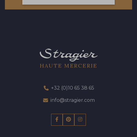
57 - 57 Bois de Rose
13 - 13 Lilas Clair
61 - 61 Peche
04 - 04 Rose
15 - 15 Blush
HAUTE MERCERIE
81 - 81 Woodrose
225 - 225 Almond Blossom
+32 (0)10 65 38 65
62 - 62 Shocking
info@stragier.com
273 - 273 Rose Mauve
82 - 82 Butterfly
301 - 301 Abricot