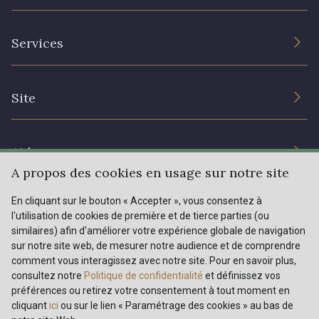
331 - 331 True Red
41 - 41 Cardinal
L’entreprise
Services
Engagement durable et certificats
357 - 357 Dark Ruby
78 - 78 Wine
Conditions générales de vente
Nous contacter
Site
Paramétrage des cookies
Services aux professionnels
267 - 267 Alt Rosa
91 - 91 Fuchsia
Magasins
Chéques cadeaux
Aide
Prix réduits
A propos des cookies en usage sur notre site
Magazine
Livraison : France, Belgique, International
En cliquant sur le bouton « Accepter », vous consentez à
Menu
l'utilisation de cookies de première et de tierce parties (ou
Retours & réclamations
similaires) afin d'améliorer votre expérience globale de navigation
sur notre site web, de mesurer notre audience et de comprendre
FAQ - Questions fréquentes
Tous nos tissus
comment vous interagissez avec notre site. Pour en savoir plus,
FR
EN
Modes de paiements
73 - 73 Dark Gold
Magazine
consultez notre
Politique de confidentialité
et définissez vos
préférences ou retirez votre consentement à tout moment en
cliquant
ici
ou sur le lien « Paramétrage des cookies » au bas de