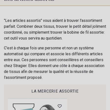
16 mm
25 mm
725 - 725 Noir
43 - 43 Elephant
40 mm
50 mm
98 - 98 Taupe
36 - 36 Grey
"Les articles assortis" vous aident à trouver l'assortiment
parfait. Combiner deux tissus, trouver le petit détail joliment
coordonné, ou simplement trouver la bobine de fil assortie:
70 mm
30 - 30 Silver
401 - 401 Blanc
cet outil vous servira au quotidien.
C'est à chaque fois une personne et non un système
405 - 405 Porcelaine
23 - 23 Natural
automatisé qui compare et associe les différents articles
entre eux. Ces personnes sont conseillères et conseillers
chez Stragier. Elles donnent une côte à chaque association
09 - 09 Crème
de tissus afin de mesurer la qualité et la réussite de
614 - 614 White Coffee
l'assortiment proposé.
27 - 27 Beige
29 - 29 Sable
LA MERCERIE ASSORTIE
Cadeau : 10% offerts sur votre
commande !
254 - 254 Misty Rose
95 - 95 Messing