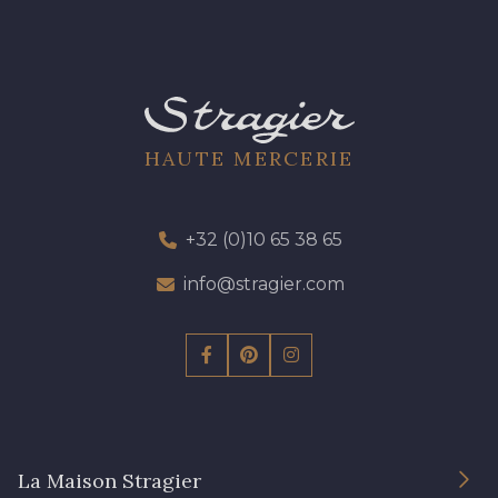
13 - 13 Lilas Clair
61 - 61 Peche
04 - 04 Rose
15 - 15 Blush
HAUTE MERCERIE
81 - 81 Woodrose
225 - 225 Almond Blossom
+32 (0)10 65 38 65
62 - 62 Shocking
info@stragier.com
273 - 273 Rose Mauve
82 - 82 Butterfly
301 - 301 Abricot
20 - 20 Rouge
25 - 25 Flame
La Maison Stragier