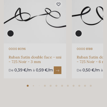
69 - 69 Foret
864 - 864 Dark Green
94 - 94 Billard
80 - 80 Loden
50 - 50 Khaki
874 - 874 Savanne
0000 8096
0000 8188
Ruban Satin double face - uni
Ruban Satin doub
- 725 Noir - 3 mm
- 725 Noir - 6 
48 - 48 Tilleul
788 - 788 Petrole
0,39 €/m
0,59 €/m
0,50 €/m
0
De
à
De
à
302 - 302 Menthe
86 - 86 Reseda
85 - 85 Sapphire
303 - 303 Aqua