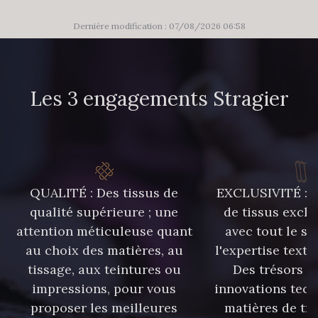
83 - 83 Corn
89 - 89 Blue
Dernière modification : 07/08/2026 06:58
235 - 235 Miss
574 - 574 Dusty Blue
Les 3 engagements Stragier
42 - 42 Pigeon
38 - 38 Horizon
37 - 37 Ciel
87 - 87 Copen
QUALITÉ : Des tissus de
EXCLUSIVITÉ : U
qualité supérieure ; une
de tissus exclu
40 - 40 Royal
558 - 558 Deep Blue
attention méticuleuse quant
avec tout le sa
au choix des matières, au
l'expertise texti
90 - 90 Navy
tissage, aux teintures ou
Des trésors te
59 - 59 Bleu de Prune
impressions, pour vous
innovations tech
proposer les meilleures
matières de tr