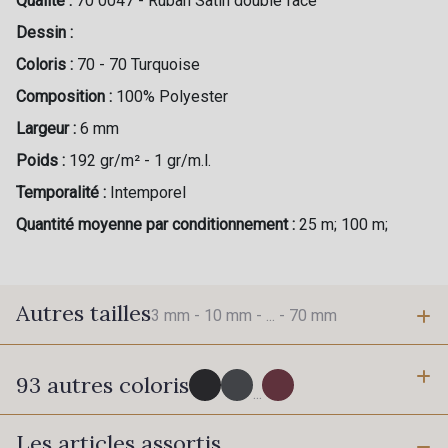
Qualité :
70 0047 - Ruban Satin double face
Dessin :
Coloris :
70 - 70 Turquoise
Composition :
100% Polyester
Largeur :
6 mm
Poids :
192 gr/m² - 1 gr/m.l.
Temporalité :
Intemporel
Quantité moyenne par conditionnement :
25 m; 100 m;
Autres tailles
3 mm -
10 mm -
... -
70 mm
93 autres coloris
3 mm
10 mm
...
Les articles assortis