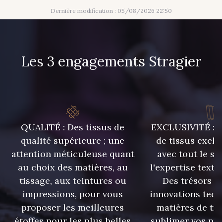
Dernière modification : 05/08/2026 22:50
Les 3 engagements Stragier
QUALITÉ : Des tissus de
EXCLUSIVITÉ : U
qualité supérieure ; une
de tissus exclu
attention méticuleuse quant
avec tout le sa
au choix des matières, au
l'expertise texti
tissage, aux teintures ou
Des trésors te
impressions, pour vous
innovations tech
proposer les meilleures
matières de tr
étoffes pour les plus belles
sublimer vos pro