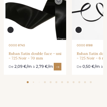
0000 8745
0000 8188
Ruban Satin double face - uni
Ruban Satin doub
- 725 Noir - 70 mm
- 725 Noir - 6 
2,09 €/m
2,79 €/m
0,50 €/m
0
De
à
De
à