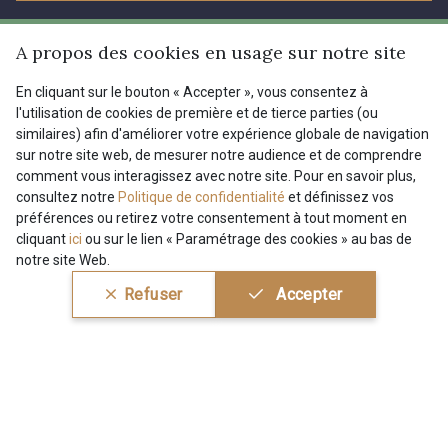
L’entreprise
Services
A propos des cookies en usage sur notre site
Engagement durable et certificats
En cliquant sur le bouton « Accepter », vous consentez à
Conditions générales de vente
Nous contacter
l'utilisation de cookies de première et de tierce parties (ou
Site
similaires) afin d'améliorer votre expérience globale de navigation
Paramétrage des cookies
Services aux professionnels
sur notre site web, de mesurer notre audience et de comprendre
comment vous interagissez avec notre site. Pour en savoir plus,
Magasins
Chéques cadeaux
Aide
consultez notre
Politique de confidentialité
et définissez vos
préférences ou retirez votre consentement à tout moment en
Prix réduits
cliquant
ici
ou sur le lien « Paramétrage des cookies » au bas de
Magazine
Livraison : France, Belgique, International
notre site Web.
Menu
Refuser
Accepter
Retours & réclamations
FAQ - Questions fréquentes
Tous nos tissus
FR
EN
Modes de paiements
Magazine