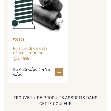
Je m'abonne à la newsletter
40 - 40 Royal
90 - 90 Navy
456 - 456 Prune
04 - 04 Rose
F05968
Fil à coudre Coats - - -
20 - 20 Rouge
25 - 25 Flame
05968 - 1000 m
100%
41 - 41 Cardinal
4,25 €/pc
4,75
De
à
€/pc
TROUVER + DE PRODUITS ASSORTIS DANS
CETTE COULEUR