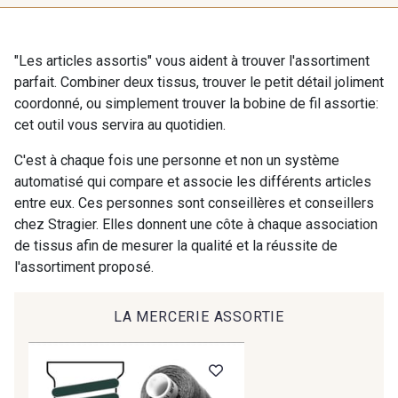
10 mm
16 mm
401 - 401 Blanc
"Les articles assortis" vous aident à trouver l'assortiment
405 - 405 Porcelaine
parfait. Combiner deux tissus, trouver le petit détail joliment
25 mm
40 mm
coordonné, ou simplement trouver la bobine de fil assortie:
cet outil vous servira au quotidien.
23 - 23 Natural
09 - 09 Crème
C'est à chaque fois une personne et non un système
50 mm
automatisé qui compare et associe les différents articles
45 - 45 Gold
07 - 07 Banane
entre eux. Ces personnes sont conseillères et conseillers
chez Stragier. Elles donnent une côte à chaque association
de tissus afin de mesurer la qualité et la réussite de
32 - 32 Mais
94 - 94 Billard
l'assortiment proposé.
Cadeau : 10% offerts sur votre
commande !
50 - 50 Khaki
LA MERCERIE ASSORTIE
Pour vous, couture rime avec détente ?
864 - 864 Dark Green
Vous aimez les beaux tissus ?
Recevez chaque semaine un clin d’œil rempli de
nouveautés, d’inspirations et de promotions.
70 - 70 Turquoise
37 - 37 Ciel