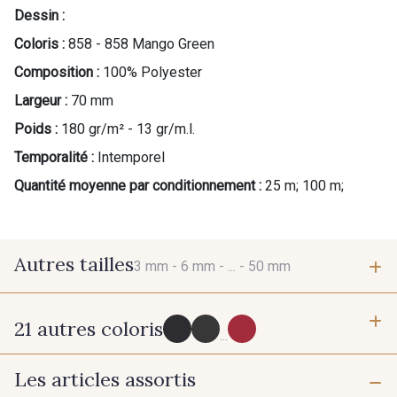
Dessin :
Coloris :
858 - 858 Mango Green
Composition :
100% Polyester
Largeur :
70 mm
Poids :
180 gr/m² - 13 gr/m.l.
Temporalité :
Intemporel
Quantité moyenne par conditionnement :
25 m; 100 m;
Autres tailles
3 mm -
6 mm -
... -
50 mm
21 autres coloris
3 mm
6 mm
...
Les articles assortis
725 - 725 Noir
98 - 98 Taupe