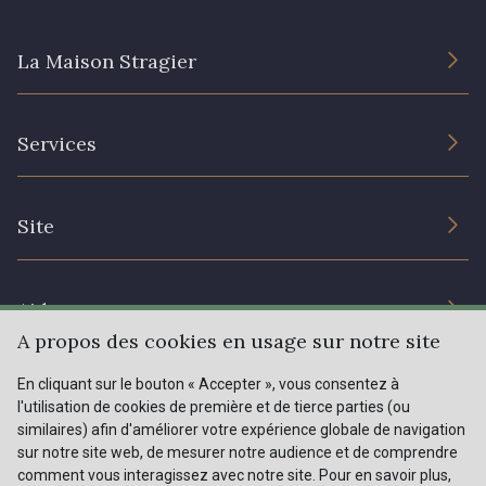
La Maison Stragier
82 - 82 Butterfly
301 - 301 Abricot
L’entreprise
20 - 20 Rouge
25 - 25 Flame
Services
Engagement durable et certificats
Conditions générales de vente
331 - 331 True Red
41 - 41 Cardinal
Nous contacter
Site
Paramétrage des cookies
Services aux professionnels
357 - 357 Dark Ruby
78 - 78 Wine
Magasins
Chéques cadeaux
Aide
Prix réduits
A propos des cookies en usage sur notre site
267 - 267 Alt Rosa
91 - 91 Fuchsia
Magazine
Livraison : France, Belgique, International
En cliquant sur le bouton « Accepter », vous consentez à
Menu
l'utilisation de cookies de première et de tierce parties (ou
Retours & réclamations
similaires) afin d'améliorer votre expérience globale de navigation
sur notre site web, de mesurer notre audience et de comprendre
FAQ - Questions fréquentes
Tous nos tissus
comment vous interagissez avec notre site. Pour en savoir plus,
FR
EN