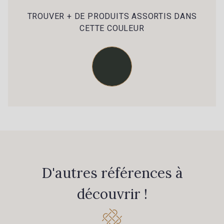
39 - 39 Tango
79 - 79 Orange
TROUVER + DE PRODUITS ASSORTIS DANS
CETTE COULEUR
45 - 45 Gold
07 - 07 Banane
26 - 26 Jaune
32 - 32 Mais
11 - 11 Citron
817 - 817 Cress Green
804 - 804 Grass
813 - 813 Spring Green
D'autres références à
découvrir !
84 - 84 Pomme
435 - 435 Glen