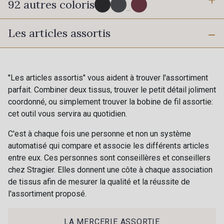
92 autres coloris
3 mm
6 mm
...
Les articles assortis
10 mm
16 mm
725 - 725 Noir
43 - 43 Elephant
25 mm
50 mm
98 - 98 Taupe
36 - 36 Grey
"Les articles assortis" vous aident à trouver l'assortiment
parfait. Combiner deux tissus, trouver le petit détail joliment
coordonné, ou simplement trouver la bobine de fil assortie:
30 - 30 Silver
401 - 401 Blanc
cet outil vous servira au quotidien.
C'est à chaque fois une personne et non un système
23 - 23 Natural
automatisé qui compare et associe les différents articles
405 - 405 Porcelaine
entre eux. Ces personnes sont conseillères et conseillers
chez Stragier. Elles donnent une côte à chaque association
de tissus afin de mesurer la qualité et la réussite de
09 - 09 Crème
l'assortiment proposé.
614 - 614 White Coffee
Cadeau : 10% offerts sur votre
commande !
LA MERCERIE ASSORTIE