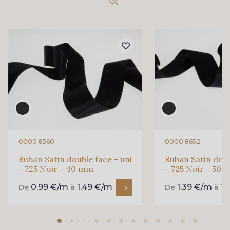
861 - 861 Gazon
18 - 18 Emeraude
94 - 94 Billard
858 - 858 Mango Green
69 - 69 Foret
864 - 864 Dark Green
80 - 80 Loden
50 - 50 Khaki
0000 8560
0000 8652
Ruban Satin double face - uni
Ruban Satin doub
- 725 Noir - 40 mm
- 725 Noir - 50
874 - 874 Savanne
48 - 48 Tilleul
0,99 €/m
1,49 €/m
1,39 €/m
1,
De
à
De
à
788 - 788 Petrole
302 - 302 Menthe