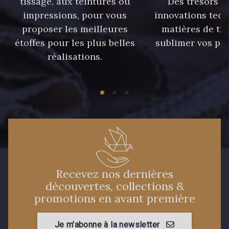
tissage, aux teintures ou
Des trésors te
558 - 558 Deep Blue
87 - 87 Copen
impressions, pour vous
innovations tech
proposer les meilleures
matières de tr
étoffes pour les plus belles
sublimer vos pro
90 - 90 Navy
réalisations.
59 - 59 Bleu de Prune
21 - 21 Dark Navy
96 - 96 Violet
08 - 08 Iris
52 - 52 Eveque
456 - 456 Prune
64 - 64 Bordeaux
Recevez nos dernières
découvertes, collections &
promotions en avant première
97 - 97 Mauve
77 - 77 Vieux Rose
Je m'abonne à la newsletter