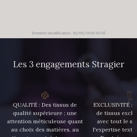
86 - 86 Reseda
85 - 85 Sapphire
303 - 303 Aqua
83 - 83 Corn
Dernière modification : 10/08/2026 03:25
89 - 89 Blue
235 - 235 Miss
Les 3 engagements Stragier
70 - 70 Turquoise
574 - 574 Dusty Blue
42 - 42 Pigeon
38 - 38 Horizon
QUALITÉ : Des tissus de
EXCLUSIVITÉ : U
qualité supérieure ; une
de tissus exclu
attention méticuleuse quant
avec tout le sa
37 - 37 Ciel
40 - 40 Royal
au choix des matières, au
l'expertise texti