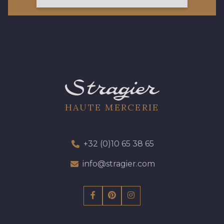
423 - 423 Lilas
19 - 19 Purple
262 - 262 Crocus
57 - 57 Bois de Rose
13 - 13 Lilas Clair
61 - 61 Peche
HAUTE MERCERIE
04 - 04 Rose
15 - 15 Blush
+32 (0)10 65 38 65
81 - 81 Woodrose
info@stragier.com
225 - 225 Almond Blossom
62 - 62 Shocking
273 - 273 Rose Mauve