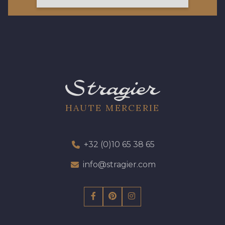
77 - 77 Vieux Rose
423 - 423 Lilas
19 - 19 Purple
262 - 262 Crocus
13 - 13 Lilas Clair
57 - 57 Bois de Rose
HAUTE MERCERIE
61 - 61 Peche
04 - 04 Rose
+32 (0)10 65 38 65
15 - 15 Blush
info@stragier.com
225 - 225 Almond Blossom
81 - 81 Woodrose
273 - 273 Rose Mauve