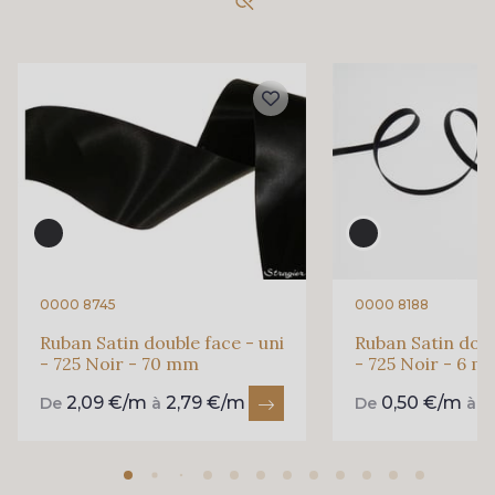
861 - 861 Gazon
18 - 18 Emeraude
893 - 893 Olive
858 - 858 Mango Green
69 - 69 Foret
864 - 864 Dark Green
94 - 94 Billard
80 - 80 Loden
0000 8745
0000 8188
Ruban Satin double face - uni
Ruban Satin doub
- 725 Noir - 70 mm
- 725 Noir - 6 
50 - 50 Khaki
874 - 874 Savanne
2,09 €/m
2,79 €/m
0,50 €/m
0
De
à
De
à
48 - 48 Tilleul
788 - 788 Petrole