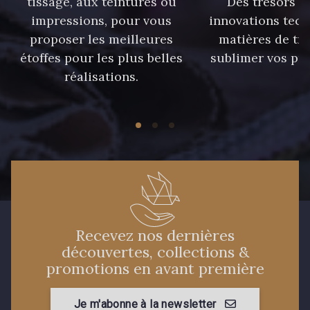
tissage, aux teintures ou
Des trésors te
87 - 87 Copen
40 - 40 Royal
impressions, pour vous
innovations tech
proposer les meilleures
matières de tr
étoffes pour les plus belles
sublimer vos pro
558 - 558 Deep Blue
réalisations.
59 - 59 Bleu de Prune
90 - 90 Navy
21 - 21 Dark Navy
96 - 96 Violet
08 - 08 Iris
52 - 52 Eveque
456 - 456 Prune
Recevez nos dernières
découvertes, collections &
promotions en avant première
64 - 64 Bordeaux
97 - 97 Mauve
Je m'abonne à la newsletter