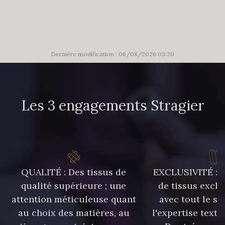
302 - 302 Menthe
86 - 86 Reseda
85 - 85 Sapphire
303 - 303 Aqua
Dernière modification : 06/08/2026 03:20
83 - 83 Corn
89 - 89 Blue
Les 3 engagements Stragier
70 - 70 Turquoise
235 - 235 Miss
42 - 42 Pigeon
574 - 574 Dusty Blue
QUALITÉ : Des tissus de
EXCLUSIVITÉ : U
qualité supérieure ; une
de tissus exclu
attention méticuleuse quant
avec tout le sa
38 - 38 Horizon
37 - 37 Ciel
au choix des matières, au
l'expertise texti