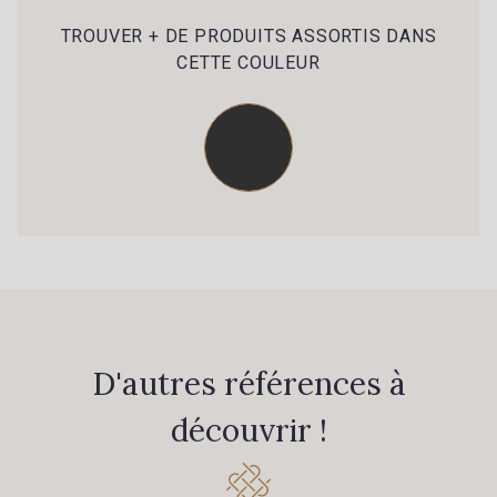
39 - 39 Tango
79 - 79 Orange
TROUVER + DE PRODUITS ASSORTIS DANS
CETTE COULEUR
45 - 45 Gold
07 - 07 Banane
26 - 26 Jaune
32 - 32 Mais
11 - 11 Citron
817 - 817 Cress Green
804 - 804 Grass
813 - 813 Spring Green
D'autres références à
découvrir !
84 - 84 Pomme
435 - 435 Glen