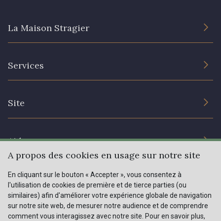
La Maison Stragier
62 - 62 Shocking
82 - 82 Butterfly
L’entreprise
301 - 301 Abricot
20 - 20 Rouge
Services
Engagement durable et certificats
Conditions générales de vente
25 - 25 Flame
331 - 331 True Red
Nous contacter
Site
Paramétrage des cookies
Services aux professionnels
41 - 41 Cardinal
357 - 357 Dark Ruby
Magasins
Chéques cadeaux
Aide
Prix réduits
A propos des cookies en usage sur notre site
78 - 78 Wine
267 - 267 Alt Rosa
Magazine
Livraison : France, Belgique, International
En cliquant sur le bouton « Accepter », vous consentez à
Menu
l'utilisation de cookies de première et de tierce parties (ou
Retours & réclamations
similaires) afin d'améliorer votre expérience globale de navigation
sur notre site web, de mesurer notre audience et de comprendre
FAQ - Questions fréquentes
01 - 01 Neon Yellow
996 - 996 Neon Green
Tous nos tissus
comment vous interagissez avec notre site. Pour en savoir plus,
FR
EN