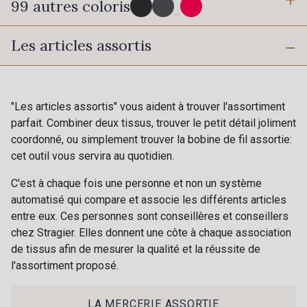
99 autres coloris
3 mm
6 mm
...
Les articles assortis
10 mm
16 mm
725 - 725 Noir
43 - 43 Elephant
40 mm
50 mm
36 - 36 Grey
30 - 30 Silver
"Les articles assortis" vous aident à trouver l'assortiment
parfait. Combiner deux tissus, trouver le petit détail joliment
coordonné, ou simplement trouver la bobine de fil assortie:
70 mm
401 - 401 Blanc
cet outil vous servira au quotidien.
405 - 405 Porcelaine
C'est à chaque fois une personne et non un système
automatisé qui compare et associe les différents articles
23 - 23 Natural
09 - 09 Crème
entre eux. Ces personnes sont conseillères et conseillers
chez Stragier. Elles donnent une côte à chaque association
de tissus afin de mesurer la qualité et la réussite de
20-STR - Ivoire Stragier
l'assortiment proposé.
614 - 614 White Coffee
Cadeau : 10% offerts sur votre
commande !
LA MERCERIE ASSORTIE