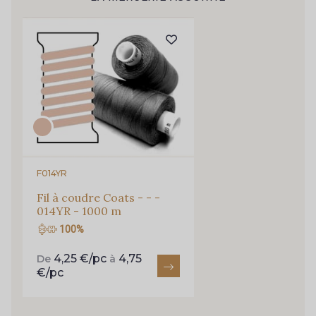
614 - 614 White Coffee
Pour vous, couture rime avec détente ?
Vous aimez les beaux tissus ?
Recevez chaque semaine un clin d’œil rempli de
29 - 29 Sable
nouveautés, d’inspirations et de promotions.
254 - 254 Misty Rose
Je m'abonne à la newsletter
95 - 95 Messing
35 - 35 Brun
F014YR
46 - 46 Cuban
667 - 667 Marron
Fil à coudre Coats - - -
014YR - 1000 m
44 - 44 Rouille
99 - 99 Lachs
100%
4,25 €/pc
4,75
De
à
€/pc
47 - 47 Copper
148 - 148 Corail