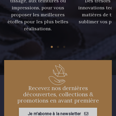
tissage, aux teintures ou
Des trésors te
37 - 37 Ciel
87 - 87 Copen
impressions, pour vous
innovations tech
proposer les meilleures
matières de tr
étoffes pour les plus belles
sublimer vos pro
40 - 40 Royal
558 - 558 Deep Blue
réalisations.
90 - 90 Navy
59 - 59 Bleu de Prune
21 - 21 Dark Navy
96 - 96 Violet
08 - 08 Iris
52 - 52 Eveque
Recevez nos dernières
découvertes, collections &
promotions en avant première
456 - 456 Prune
64 - 64 Bordeaux
Je m'abonne à la newsletter