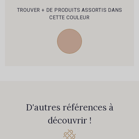
105 - 105 Pfirsich
39 - 39 Tango
TROUVER + DE PRODUITS ASSORTIS DANS
CETTE COULEUR
79 - 79 Orange
45 - 45 Gold
07 - 07 Banane
26 - 26 Jaune
32 - 32 Mais
11 - 11 Citron
804 - 804 Grass
817 - 817 Cress Green
D'autres références à
84 - 84 Pomme
découvrir !
813 - 813 Spring Green