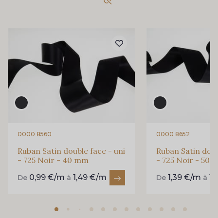
435 - 435 Glen
861 - 861 Gazon
18 - 18 Emeraude
893 - 893 Olive
69 - 69 Foret
858 - 858 Mango Green
94 - 94 Billard
864 - 864 Dark Green
0000 8560
0000 8652
Ruban Satin double face - uni
Ruban Satin doub
- 725 Noir - 40 mm
- 725 Noir - 50
80 - 80 Loden
50 - 50 Khaki
0,99 €/m
1,49 €/m
1,39 €/m
1,
De
à
De
à
874 - 874 Savanne
48 - 48 Tilleul