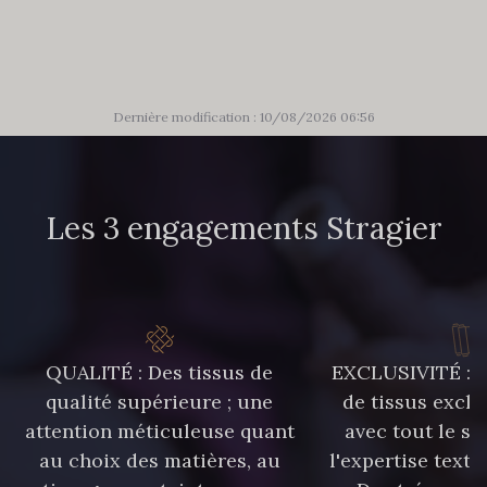
788 - 788 Petrole
302 - 302 Menthe
86 - 86 Reseda
85 - 85 Sapphire
Dernière modification : 10/08/2026 06:56
303 - 303 Aqua
83 - 83 Corn
Les 3 engagements Stragier
89 - 89 Blue
70 - 70 Turquoise
235 - 235 Miss
574 - 574 Dusty Blue
QUALITÉ : Des tissus de
EXCLUSIVITÉ : U
qualité supérieure ; une
de tissus exclu
attention méticuleuse quant
avec tout le sa
42 - 42 Pigeon
38 - 38 Horizon
au choix des matières, au
l'expertise texti