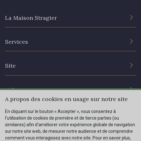
La Maison Stragier
62 - 62 Shocking
82 - 82 Butterfly
L’entreprise
301 - 301 Abricot
20 - 20 Rouge
Services
Engagement durable et certificats
Conditions générales de vente
25 - 25 Flame
331 - 331 True Red
Nous contacter
Site
Paramétrage des cookies
Services aux professionnels
41 - 41 Cardinal
357 - 357 Dark Ruby
Magasins
Chéques cadeaux
Aide
Prix réduits
A propos des cookies en usage sur notre site
78 - 78 Wine
267 - 267 Alt Rosa
Magazine
Livraison : France, Belgique, International
En cliquant sur le bouton « Accepter », vous consentez à
Menu
l'utilisation de cookies de première et de tierce parties (ou
Retours & réclamations
similaires) afin d'améliorer votre expérience globale de navigation
sur notre site web, de mesurer notre audience et de comprendre
FAQ - Questions fréquentes
01 - 01 Neon Yellow
996 - 996 Neon Green
Tous nos tissus
comment vous interagissez avec notre site. Pour en savoir plus,
FR
EN