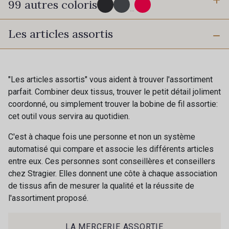
99 autres coloris
3 mm
6 mm
...
Les articles assortis
10 mm
16 mm
725 - 725 Noir
43 - 43 Elephant
40 mm
50 mm
98 - 98 Taupe
36 - 36 Grey
"Les articles assortis" vous aident à trouver l'assortiment
parfait. Combiner deux tissus, trouver le petit détail joliment
coordonné, ou simplement trouver la bobine de fil assortie:
30 - 30 Silver
401 - 401 Blanc
cet outil vous servira au quotidien.
C'est à chaque fois une personne et non un système
23 - 23 Natural
automatisé qui compare et associe les différents articles
405 - 405 Porcelaine
entre eux. Ces personnes sont conseillères et conseillers
chez Stragier. Elles donnent une côte à chaque association
de tissus afin de mesurer la qualité et la réussite de
09 - 09 Crème
20-STR - Ivoire Stragier
l'assortiment proposé.
Cadeau : 10% offerts sur votre
commande !
27 - 27 Beige
LA MERCERIE ASSORTIE