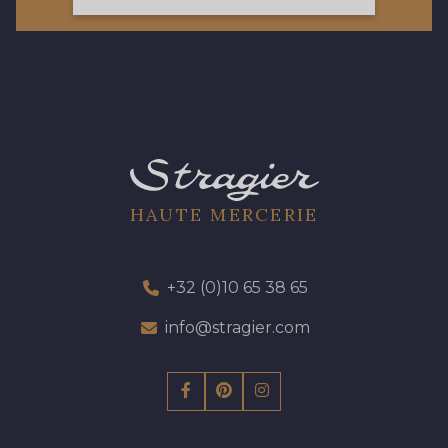
97 - 97 Mauve
77 - 77 Vieux Rose
423 - 423 Lilas
19 - 19 Purple
262 - 262 Crocus
57 - 57 Bois de Rose
HAUTE MERCERIE
13 - 13 Lilas Clair
04 - 04 Rose
+32 (0)10 65 38 65
15 - 15 Blush
info@stragier.com
225 - 225 Almond Blossom
81 - 81 Woodrose
273 - 273 Rose Mauve