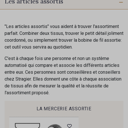
Les articles assortis
10 mm
16 mm
725 - 725 Noir
43 - 43 Elephant
40 mm
50 mm
98 - 98 Taupe
30 - 30 Silver
"Les articles assortis" vous aident à trouver l'assortiment
parfait. Combiner deux tissus, trouver le petit détail joliment
coordonné, ou simplement trouver la bobine de fil assortie:
401 - 401 Blanc
cet outil vous servira au quotidien.
405 - 405 Porcelaine
C'est à chaque fois une personne et non un système
automatisé qui compare et associe les différents articles
23 - 23 Natural
09 - 09 Crème
entre eux. Ces personnes sont conseillères et conseillers
chez Stragier. Elles donnent une côte à chaque association
de tissus afin de mesurer la qualité et la réussite de
20-STR - Ivoire Stragier
l'assortiment proposé.
614 - 614 White Coffee
LA MERCERIE ASSORTIE
Cadeau : 10% offerts sur votre
27 - 27 Beige
29 - 29 Sable
commande !