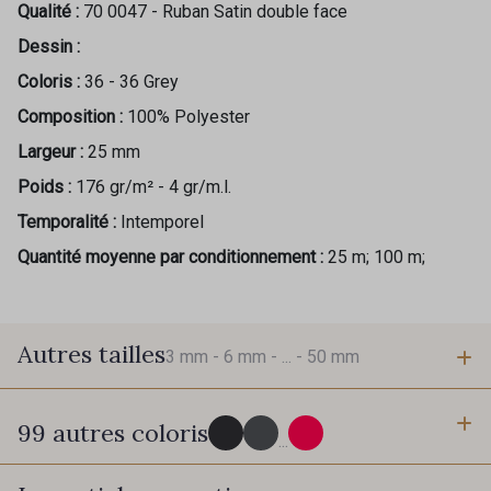
Qualité :
70 0047 - Ruban Satin double face
Dessin :
Coloris :
36 - 36 Grey
Composition :
100% Polyester
Largeur :
25 mm
Poids :
176 gr/m² - 4 gr/m.l.
Temporalité :
Intemporel
Quantité moyenne par conditionnement :
25 m; 100 m;
Autres tailles
3 mm -
6 mm -
... -
50 mm
99 autres coloris
3 mm
6 mm
...