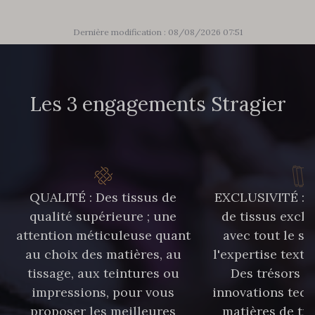
85 - 85 Sapphire
303 - 303 Aqua
Dernière modification : 08/08/2026 07:51
83 - 83 Corn
89 - 89 Blue
Les 3 engagements Stragier
70 - 70 Turquoise
235 - 235 Miss
42 - 42 Pigeon
574 - 574 Dusty Blue
QUALITÉ : Des tissus de
EXCLUSIVITÉ : U
qualité supérieure ; une
de tissus exclu
attention méticuleuse quant
avec tout le sa
38 - 38 Horizon
37 - 37 Ciel
au choix des matières, au
l'expertise texti
tissage, aux teintures ou
Des trésors te
87 - 87 Copen
40 - 40 Royal
impressions, pour vous
innovations tech
proposer les meilleures
matières de tr