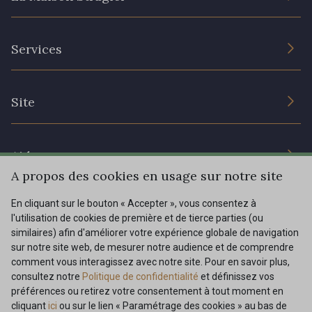
L’entreprise
301 - 301 Abricot
20 - 20 Rouge
Services
Engagement durable et certificats
Conditions générales de vente
25 - 25 Flame
41 - 41 Cardinal
Nous contacter
Site
Paramétrage des cookies
Services aux professionnels
331 - 331 True Red
78 - 78 Wine
Magasins
Chéques cadeaux
Aide
Prix réduits
A propos des cookies en usage sur notre site
267 - 267 Alt Rosa
357 - 357 Dark Ruby
Magazine
Livraison : France, Belgique, International
En cliquant sur le bouton « Accepter », vous consentez à
Menu
l'utilisation de cookies de première et de tierce parties (ou
Retours & réclamations
similaires) afin d'améliorer votre expérience globale de navigation
sur notre site web, de mesurer notre audience et de comprendre
FAQ - Questions fréquentes
01 - 01 Neon Yellow
996 - 996 Neon Green
Tous nos tissus
comment vous interagissez avec notre site. Pour en savoir plus,
FR
EN
Modes de paiements
Magazine
consultez notre
Politique de confidentialité
et définissez vos
préférences ou retirez votre consentement à tout moment en
998 - 998 Neon Red
999 - 999 Neon Pink
cliquant
ici
ou sur le lien « Paramétrage des cookies » au bas de