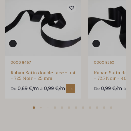
94 - 94 Billard
893 - 893 Olive
69 - 69 Foret
858 - 858 Mango Green
80 - 80 Loden
864 - 864 Dark Green
0000 8467
0000 8560
Ruban Satin double face - uni
Ruban Satin doub
- 725 Noir - 25 mm
- 725 Noir - 40
50 - 50 Khaki
874 - 874 Savanne
0,69 €/m
0,99 €/m
0,99 €/m
1
De
à
De
à
788 - 788 Petrole
48 - 48 Tilleul
302 - 302 Menthe
86 - 86 Reseda