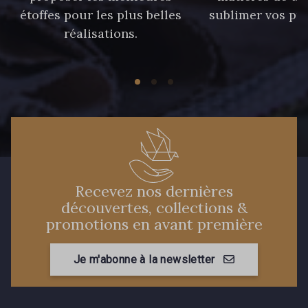
étoffes pour les plus belles
sublimer vos pro
558 - 558 Deep Blue
réalisations.
59 - 59 Bleu de Prune
90 - 90 Navy
21 - 21 Dark Navy
96 - 96 Violet
08 - 08 Iris
52 - 52 Eveque
456 - 456 Prune
Recevez nos dernières
découvertes, collections &
promotions en avant première
97 - 97 Mauve
64 - 64 Bordeaux
Je m'abonne à la newsletter
77 - 77 Vieux Rose
423 - 423 Lilas