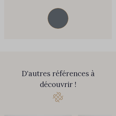
45 - 45 Gold
07 - 07 Banane
26 - 26 Jaune
32 - 32 Mais
11 - 11 Citron
817 - 817 Cress Green
804 - 804 Grass
813 - 813 Spring Green
D'autres références à
découvrir !
84 - 84 Pomme
435 - 435 Glen
861 - 861 Gazon
18 - 18 Emeraude