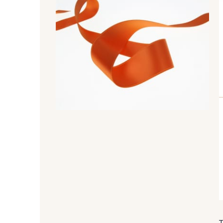
44 - 44 Rouille
99 - 99 Lachs
45 - 45 Gold
07 - 07 Banane
804 - 804 Grass
813 - 813 Spring Green
94 - 94 Billard
893 - 893 Olive
50 - 50 Khaki
874 - 874 Savanne