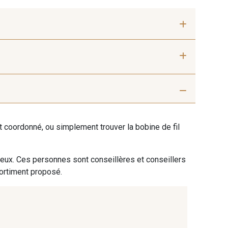
 mm
50 mm
 Silver
401 - 401 Blanc
ent coordonné, ou simplement trouver la bobine de fil
hite Coffee
27 - 27 Beige
 eux. Ces personnes sont conseillères et conseillers
sortiment proposé.
6 Cuban
667 - 667 Marron