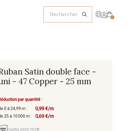
onnels
0
Ruban Satin double face -
uni - 47 Copper - 25 mm
Réduction par quantité :
0,99 €/m
de 0 à 24,99 m :
0,69 €/m
de 25 à 10 000 m :
Certifié OEKO-TEX®