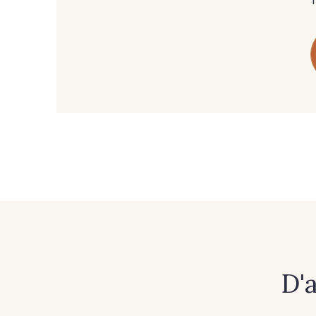
85 - 85 Sapphire
303 - 303 Aqua
574 - 574 Dusty Blue
42 - 42 Pigeon
558 - 558 Deep Blue
59 - 59 Bleu de Prune
52 - 52 Eveque
456 - 456 Prune
D'
19 - 19 Purple
262 - 262 Crocus