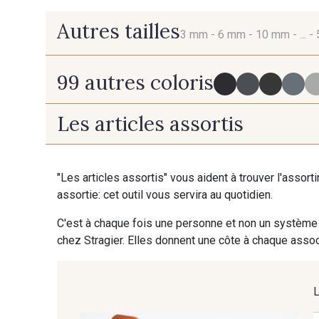
Autres tailles
3 mm -
6 mm -
10 mm -
... -
99 autres coloris
3 mm
6 mm
Les articles assortis
725 - 725 Noir
43 - 43 Elephant
"Les articles assortis" vous aident à trouver l'assort
assortie: cet outil vous servira au quotidien.
405 - 405 Porcelaine
23 - 23 Natural
C'est à chaque fois une personne et non un système 
chez Stragier. Elles donnent une côte à chaque associ
29 - 29 Sable
254 - 254 Misty Rose