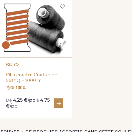
148 - 148 Corail
105 - 105 Pfirsich
39 - 3
26 - 26 Jaune
32 - 32 Mais
11 - 11
84 - 84 Pomme
435 - 435 Glen
861 - 8
F261YQ
Fil à coudre Coats - - -
261YQ - 1000 m
100%
858 - 858 Mango Green
69 - 69 Foret
864 - 864 
4,25 €/pc
4,75
De
à
€/pc
788 - 788 Petrole
48 - 48 Tilleul
302 - 30