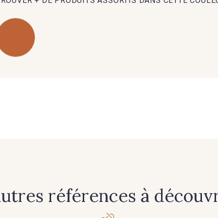
TROUVER + DE PRODUITS ASSORTIS DANS CETTE COULE
83 - 83 Corn
89 - 89 Blue
70 - 70 
38 - 38 Horizon
37 - 37 Ciel
87 - 8
90 - 90 Navy
21 - 21 Dark Navy
96 - 96
97 - 97 Mauve
64 - 64 Bordeaux
77 - 77 V
autres références à découvri
57 - 57 Bois de Rose
13 - 13 Lilas Clair
04 - 0