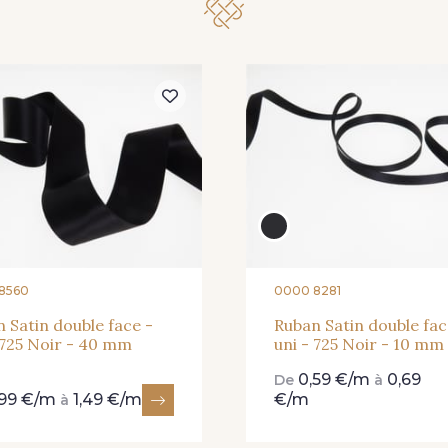
81 - 81 Woodrose
273 - 273 Rose Mauve
62 - 62 
25 - 25 Flame
41 - 41 Cardinal
331 - 331
8560
0000 8281
01 - 01 Neon Yellow
996 - 996 Neon Green
998 - 998
 Satin double face -
Ruban Satin double fac
 725 Noir - 40 mm
uni - 725 Noir - 10 mm
0,59 €/m
0,69
De
à
18-STR - Ivoire clair
,99 €/m
1,49 €/m
€/m
à
Stragier