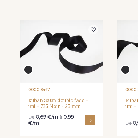
225 - 225 Almond
61 - 61 Peche
Blossom
301 - 301 Abricot
20 - 20 Rouge
0000 8467
0000 
267 - 267 Alt Rosa
357 - 357 Dark Ruby
Ruban Satin double face -
Ruban
uni - 725 Noir - 25 mm
uni -
0,69 €/m
0,99
De
à
91 - 91 Fuchsia
14-STR - Blanc Doux
€/m
0
De
Stragier