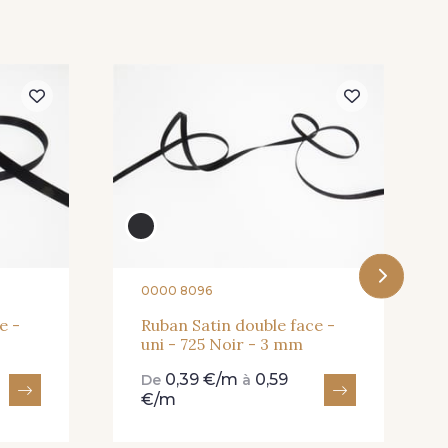
Shocking
82 - 82 Butterfly
 True Red
78 - 78 Wine
0000 8096
 Neon Red
999 - 999 Neon Pink
e -
Ruban Satin double face -
uni - 725 Noir - 3 mm
0,39 €/m
0,59
De
à
€/m