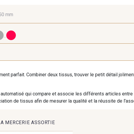
50 mm
10 mm
16 mm
40
...
98 - 98 Taupe
36 - 36 Grey
30 - 30
iment parfait. Combiner deux tissus, trouver le petit détail jolim
09 - 09 Crème
20-STR - Ivoire Stragier
614 - 614 W
automatisé qui compare et associe les différents articles entre
ation de tissus afin de mesurer la qualité et la réussite de l'as
95 - 95 Messing
35 - 35 Brun
46 - 4
LA MERCERIE ASSORTIE