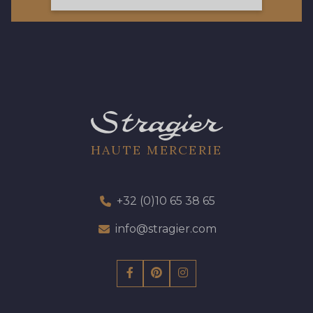
77 - 77 Vieux Rose
423 - 423 Lilas
19 - 19 Purple
262 - 262 Crocus
13 - 13 Lilas Clair
57 - 57 Bois de Rose
HAUTE MERCERIE
04 - 04 Rose
15 - 15 Blush
+32 (0)10 65 38 65
61 - 61 Peche
info@stragier.com
225 - 225 Almond Blossom
81 - 81 Woodrose
273 - 273 Rose Mauve