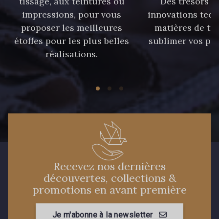
tissage, aux teintures ou
Des trésors te
37 - 37 Ciel
87 - 87 Copen
impressions, pour vous
innovations tech
proposer les meilleures
matières de tr
étoffes pour les plus belles
sublimer vos pro
40 - 40 Royal
558 - 558 Deep Blue
réalisations.
90 - 90 Navy
59 - 59 Bleu de Prune
21 - 21 Dark Navy
96 - 96 Violet
08 - 08 Iris
52 - 52 Eveque
Recevez nos dernières
découvertes, collections &
promotions en avant première
456 - 456 Prune
64 - 64 Bordeaux
Je m'abonne à la newsletter