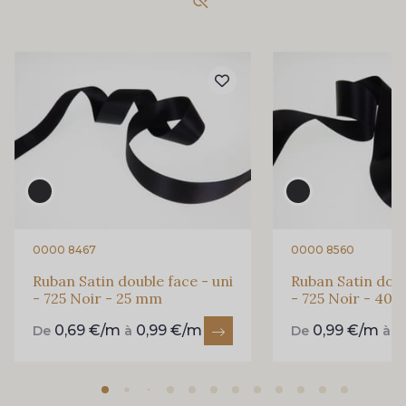
435 - 435 Glen
861 - 861 Gazon
18 - 18 Emeraude
94 - 94 Billard
893 - 893 Olive
858 - 858 Mango Green
69 - 69 Foret
864 - 864 Dark Green
0000 8467
0000 8560
Ruban Satin double face - uni
Ruban Satin doub
- 725 Noir - 25 mm
- 725 Noir - 40
80 - 80 Loden
50 - 50 Khaki
0,69 €/m
0,99 €/m
0,99 €/m
1
De
à
De
à
874 - 874 Savanne
788 - 788 Petrole