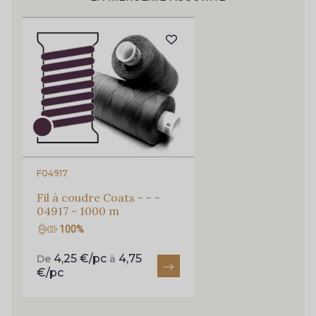
614 - 614 White Coffee
Pour vous, couture rime avec détente ?
Vous aimez les beaux tissus ?
Recevez chaque semaine un clin d’œil rempli de
29 - 29 Sable
nouveautés, d’inspirations et de promotions.
254 - 254 Misty Rose
Je m'abonne à la newsletter
95 - 95 Messing
35 - 35 Brun
F04917
46 - 46 Cuban
667 - 667 Marron
Fil à coudre Coats - - -
04917 - 1000 m
44 - 44 Rouille
99 - 99 Lachs
100%
4,25 €/pc
4,75
De
à
€/pc
47 - 47 Copper
148 - 148 Corail