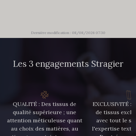
48 - 48 Tilleul
302 - 302 Menthe
86 - 86 Reseda
85 - 85 Sapphire
Dernière modification : 08/08/2026 07:30
303 - 303 Aqua
83 - 83 Corn
Les 3 engagements Stragier
89 - 89 Blue
70 - 70 Turquoise
235 - 235 Miss
574 - 574 Dusty Blue
QUALITÉ : Des tissus de
EXCLUSIVITÉ : U
qualité supérieure ; une
de tissus exclu
attention méticuleuse quant
avec tout le sa
42 - 42 Pigeon
38 - 38 Horizon
au choix des matières, au
l'expertise texti