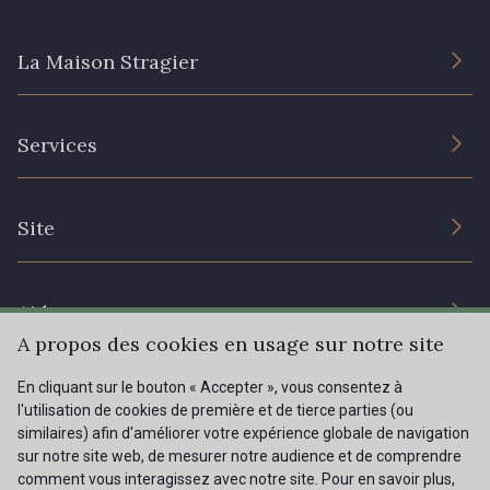
La Maison Stragier
62 - 62 Shocking
82 - 82 Butterfly
L’entreprise
301 - 301 Abricot
20 - 20 Rouge
Services
Engagement durable et certificats
Conditions générales de vente
25 - 25 Flame
41 - 41 Cardinal
Nous contacter
Site
Paramétrage des cookies
Services aux professionnels
331 - 331 True Red
78 - 78 Wine
Magasins
Chéques cadeaux
Aide
Prix réduits
A propos des cookies en usage sur notre site
267 - 267 Alt Rosa
357 - 357 Dark Ruby
Magazine
Livraison : France, Belgique, International
En cliquant sur le bouton « Accepter », vous consentez à
Menu
l'utilisation de cookies de première et de tierce parties (ou
Retours & réclamations
similaires) afin d'améliorer votre expérience globale de navigation
sur notre site web, de mesurer notre audience et de comprendre
FAQ - Questions fréquentes
01 - 01 Neon Yellow
996 - 996 Neon Green
Tous nos tissus
comment vous interagissez avec notre site. Pour en savoir plus,
FR
EN