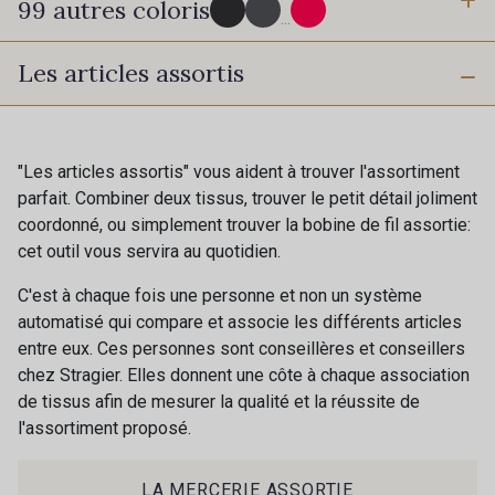
99 autres coloris
3 mm
6 mm
...
Les articles assortis
10 mm
16 mm
725 - 725 Noir
43 - 43 Elephant
40 mm
50 mm
98 - 98 Taupe
36 - 36 Grey
"Les articles assortis" vous aident à trouver l'assortiment
parfait. Combiner deux tissus, trouver le petit détail joliment
coordonné, ou simplement trouver la bobine de fil assortie:
30 - 30 Silver
401 - 401 Blanc
cet outil vous servira au quotidien.
C'est à chaque fois une personne et non un système
23 - 23 Natural
automatisé qui compare et associe les différents articles
405 - 405 Porcelaine
entre eux. Ces personnes sont conseillères et conseillers
chez Stragier. Elles donnent une côte à chaque association
de tissus afin de mesurer la qualité et la réussite de
09 - 09 Crème
20-STR - Ivoire Stragier
l'assortiment proposé.
Cadeau : 10% offerts sur votre
commande !
27 - 27 Beige
LA MERCERIE ASSORTIE