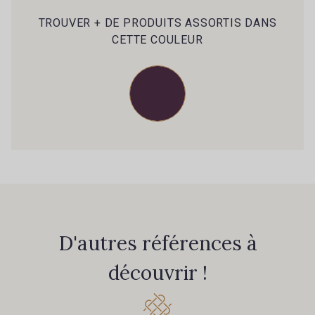
105 - 105 Pfirsich
39 - 39 Tango
TROUVER + DE PRODUITS ASSORTIS DANS
CETTE COULEUR
79 - 79 Orange
45 - 45 Gold
07 - 07 Banane
26 - 26 Jaune
32 - 32 Mais
11 - 11 Citron
804 - 804 Grass
817 - 817 Cress Green
D'autres références à
84 - 84 Pomme
découvrir !
813 - 813 Spring Green