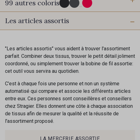
99 autres coloris
3 mm
6 mm
...
Les articles assortis
10 mm
16 mm
725 - 725 Noir
43 - 43 Elephant
40 mm
50 mm
98 - 98 Taupe
36 - 36 Grey
"Les articles assortis" vous aident à trouver l'assortiment
parfait. Combiner deux tissus, trouver le petit détail joliment
coordonné, ou simplement trouver la bobine de fil assortie:
30 - 30 Silver
401 - 401 Blanc
cet outil vous servira au quotidien.
C'est à chaque fois une personne et non un système
23 - 23 Natural
automatisé qui compare et associe les différents articles
405 - 405 Porcelaine
entre eux. Ces personnes sont conseillères et conseillers
chez Stragier. Elles donnent une côte à chaque association
de tissus afin de mesurer la qualité et la réussite de
09 - 09 Crème
l'assortiment proposé.
20-STR - Stragier Ivory
Cadeau : 10% offerts sur votre
commande !
LA MERCERIE ASSORTIE