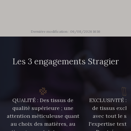
50 - 50 Khaki
874 - 874 Savanne
Dernière modification : 06/08/2026 16:16
48 - 48 Tilleul
788 - 788 Petrole
Les 3 engagements Stragier
86 - 86 Reseda
302 - 302 Menthe
303 - 303 Aqua
85 - 85 Sapphire
QUALITÉ : Des tissus de
EXCLUSIVITÉ : U
qualité supérieure ; une
de tissus exclu
83 - 83 Corn
89 - 89 Blue
attention méticuleuse quant
avec tout le sa
au choix des matières, au
l'expertise texti