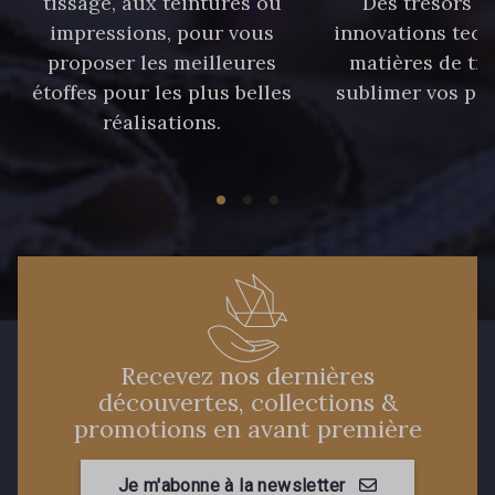
tissage, aux teintures ou
Des trésors te
235 - 235 Miss
impressions, pour vous
innovations tech
70 - 70 Turquoise
proposer les meilleures
matières de tr
étoffes pour les plus belles
sublimer vos pro
42 - 42 Pigeon
réalisations.
574 - 574 Dusty Blue
38 - 38 Horizon
37 - 37 Ciel
87 - 87 Copen
40 - 40 Royal
Recevez nos dernières
558 - 558 Deep Blue
59 - 59 Bleu de Prune
découvertes, collections &
promotions en avant première
90 - 90 Navy
Je m'abonne à la newsletter