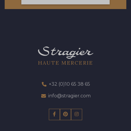
21 - 21 Dark Navy
96 - 96 Violet
08 - 08 Iris
52 - 52 Eveque
456 - 456 Prune
97 - 97 Mauve
HAUTE MERCERIE
64 - 64 Bordeaux
+32 (0)10 65 38 65
423 - 423 Lilas
info@stragier.com
77 - 77 Vieux Rose
19 - 19 Purple
262 - 262 Crocus