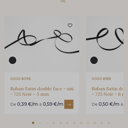
84 - 84 Pomme
435 - 435 Glen
861 - 861 Gazon
18 - 18 Emeraude
94 - 94 Billard
893 - 893 Olive
0000 8096
0000 8188
69 - 69 Foret
858 - 858 Mango Green
Ruban Satin double face - uni
Ruban Satin doub
- 725 Noir - 3 mm
- 725 Noir - 6 
0,39 €/m
0,59 €/m
0,50 €/m
0
De
à
De
à
80 - 80 Loden
864 - 864 Dark Green