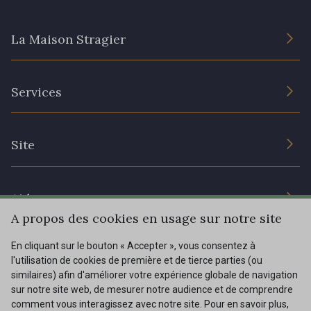
La Maison Stragier
57 - 57 Bois de Rose
13 - 13 Lilas Clair
L’entreprise
Services
04 - 04 Rose
15 - 15 Blush
Engagement durable et certificats
Conditions générales de vente
Nous contacter
61 - 61 Peche
Site
Paramétrage des cookies
225 - 225 Almond Blossom
Services aux professionnels
Magasins
Chéques cadeaux
Aide
Prix réduits
A propos des cookies en usage sur notre site
81 - 81 Woodrose
273 - 273 Rose Mauve
Magazine
Livraison : France, Belgique, International
En cliquant sur le bouton « Accepter », vous consentez à
Menu
l'utilisation de cookies de première et de tierce parties (ou
Retours & réclamations
similaires) afin d'améliorer votre expérience globale de navigation
62 - 62 Shocking
82 - 82 Butterfly
sur notre site web, de mesurer notre audience et de comprendre
FAQ - Questions fréquentes
Tous nos tissus
comment vous interagissez avec notre site. Pour en savoir plus,
FR
EN