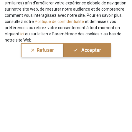
similaires) afin d'améliorer votre expérience globale de navigation
Engagement durable et certificats
sur notre site web, de mesurer notre audience et de comprendre
comment vous interagissez avec notre site. Pour en savoir plus,
Conditions générales de vente
25 - 25 Flame
331 - 331 True Red
Nous contacter
Site
consultez notre
Politique de confidentialité
et définissez vos
Paramétrage des cookies
préférences ou retirez votre consentement à tout moment en
Services aux professionnels
cliquant
ici
ou sur le lien « Paramétrage des cookies » au bas de
41 - 41 Cardinal
357 - 357 Dark Ruby
Magasins
Chéques cadeaux
notre site Web.
Aide
Refuser
Accepter
Prix réduits
78 - 78 Wine
267 - 267 Alt Rosa
Magazine
Livraison : France, Belgique, International
Menu
Retours & réclamations
FAQ - Questions fréquentes
01 - 01 Neon Yellow
996 - 996 Neon Green
Tous nos tissus
FR
EN
Modes de paiements
Magazine
998 - 998 Neon Red
999 - 999 Neon Pink
Conditions générales de vente
Politique de confidentialité
91 - 91 Fuchsia
Paramétrage des cookies
A & C Stragier s.r.l.
BE 0772 618 163