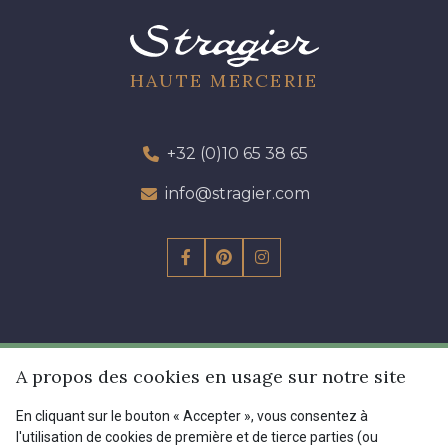
13 - 13 Lilas Clair
57 - 57 Bois de Rose
HAUTE MERCERIE
61 - 61 Peche
04 - 04 Rose
+32 (0)10 65 38 65
15 - 15 Blush
info@stragier.com
225 - 225 Almond Blossom
81 - 81 Woodrose
273 - 273 Rose Mauve
La Maison Stragier
62 - 62 Shocking
82 - 82 Butterfly
A propos des cookies en usage sur notre site
En cliquant sur le bouton « Accepter », vous consentez à
L’entreprise
301 - 301 Abricot
20 - 20 Rouge
l'utilisation de cookies de première et de tierce parties (ou
Services