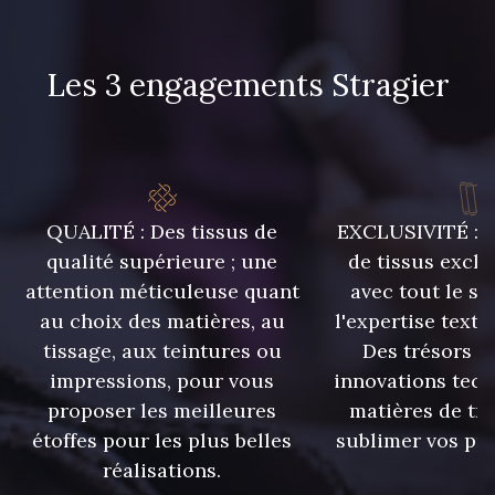
303 - 303 Aqua
83 - 83 Corn
Les 3 engagements Stragier
89 - 89 Blue
70 - 70 Turquoise
235 - 235 Miss
574 - 574 Dusty Blue
QUALITÉ : Des tissus de
EXCLUSIVITÉ : U
qualité supérieure ; une
de tissus exclu
attention méticuleuse quant
avec tout le sa
42 - 42 Pigeon
38 - 38 Horizon
au choix des matières, au
l'expertise texti
tissage, aux teintures ou
Des trésors te
37 - 37 Ciel
87 - 87 Copen
impressions, pour vous
innovations tech
proposer les meilleures
matières de tr
étoffes pour les plus belles
sublimer vos pro
40 - 40 Royal
558 - 558 Deep Blue
réalisations.