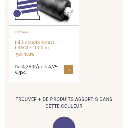
95 - 95 Messing
35 - 35 Brun
F04663
46 - 46 Cuban
667 - 667 Marron
Fil à coudre Coats - - -
04663 - 1000 m
44 - 44 Rouille
99 - 99 Lachs
100%
4,25 €/pc
4,75
De
à
€/pc
47 - 47 Copper
148 - 148 Corail
105 - 105 Pfirsich
39 - 39 Tango
TROUVER + DE PRODUITS ASSORTIS DANS
CETTE COULEUR
79 - 79 Orange
45 - 45 Gold