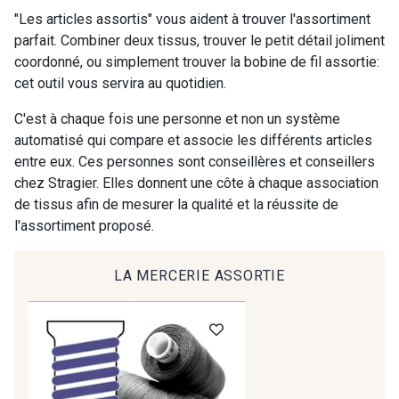
98 - 98 Taupe
36 - 36 Grey
"Les articles assortis" vous aident à trouver l'assortiment
parfait. Combiner deux tissus, trouver le petit détail joliment
coordonné, ou simplement trouver la bobine de fil assortie:
30 - 30 Silver
401 - 401 Blanc
cet outil vous servira au quotidien.
C'est à chaque fois une personne et non un système
23 - 23 Natural
automatisé qui compare et associe les différents articles
405 - 405 Porcelaine
entre eux. Ces personnes sont conseillères et conseillers
chez Stragier. Elles donnent une côte à chaque association
de tissus afin de mesurer la qualité et la réussite de
09 - 09 Crème
20-STR - Ivoire Stragier
l'assortiment proposé.
27 - 27 Beige
LA MERCERIE ASSORTIE
614 - 614 White Coffee
29 - 29 Sable
254 - 254 Misty Rose