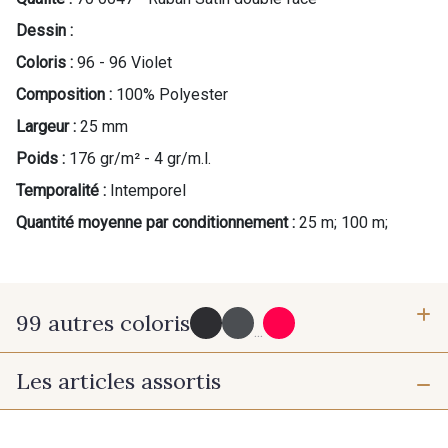
Dessin :
Coloris :
96 - 96 Violet
Composition :
100% Polyester
Largeur :
25 mm
Poids :
176 gr/m² - 4 gr/m.l.
Temporalité :
Intemporel
Quantité moyenne par conditionnement :
25 m; 100 m;
99 autres coloris
...
Les articles assortis
725 - 725 Noir
43 - 43 Elephant