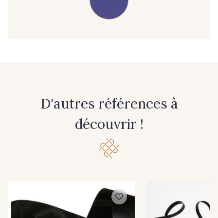
07 - 07 Banane
26 - 26 Jaune
32 - 32 Mais
11 - 11 Citron
804 - 804 Grass
817 - 817 Cress Green
D'autres références à
84 - 84 Pomme
découvrir !
813 - 813 Spring Green
435 - 435 Glen
861 - 861 Gazon
18 - 18 Emeraude
893 - 893 Olive