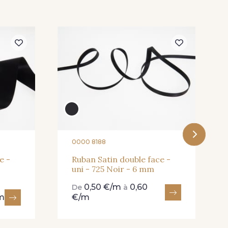
Blossom
1 Abricot
20 - 20 Rouge
8 Wine
267 - 267 Alt Rosa
0000 8188
e -
Ruban Satin double face -
uni - 725 Noir - 6 mm
0,50 €/m
0,60
De
à
/m
€/m