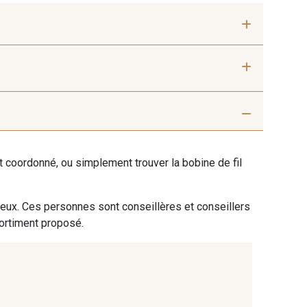
 mm
40 mm
 Silver
405 - 405 Porcelaine
ent coordonné, ou simplement trouver la bobine de fil
Misty Rose
95 - 95 Messing
 eux. Ces personnes sont conseillères et conseillers
sortiment proposé.
9 Lachs
47 - 47 Copper