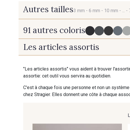
Autres tailles
3 mm -
6 mm -
10 mm -
... -
91 autres coloris
3 mm
6 mm
Les articles assortis
725 - 725 Noir
43 - 43 Elephant
70 mm
"Les articles assortis" vous aident à trouver l'assort
assortie: cet outil vous servira au quotidien.
23 - 23 Natural
614 - 614 White Coffee
C'est à chaque fois une personne et non un système 
chez Stragier. Elles donnent une côte à chaque associ
35 - 35 Brun
46 - 46 Cuban