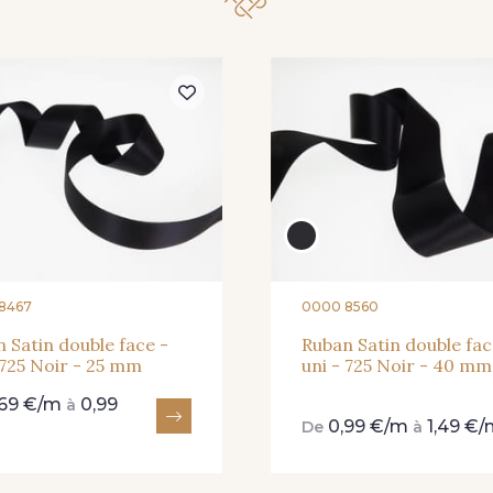
62 - 62 Shocking
82 - 82 Butterfly
301 - 30
41 - 41 Cardinal
357 - 357 Dark Ruby
78 - 7
8467
0000 8560
 Satin double face -
Ruban Satin double fac
 725 Noir - 25 mm
uni - 725 Noir - 40 mm
,69 €/m
0,99
à
0,99 €/m
1,49 €
De
à