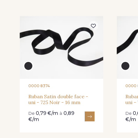
81 - 81 Woodrose
273 - 273 Rose Mauve
25 - 25 Flame
331 - 331 True Red
0000 8374
0000 
91 - 91 Fuchsia
Ruban Satin double face -
Ruban
uni - 725 Noir - 16 mm
uni -
0,79 €/m
0,89
0
De
à
De
€/m
€/m