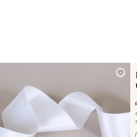
- FAQ
Contact
L'entreprise Stragier
Accès aux professi