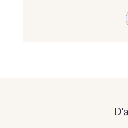
89 - 89 Blue
70 - 70 Turquoise
37 - 37 Ciel
87 - 87 Copen
21 - 21 Dark Navy
96 - 96 Violet
64 - 64 Bordeaux
97 - 97 Mauve
D'
57 - 57 Bois de Rose
13 - 13 Lilas Clair