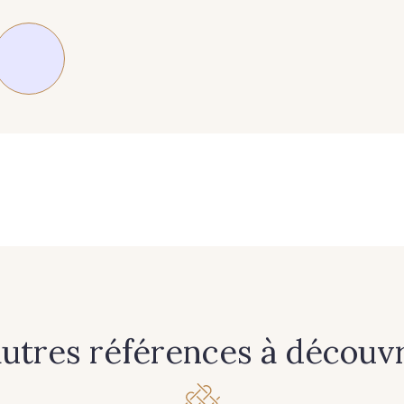
235 - 235 Miss
574 - 574 Dusty Blue
42 - 42
40 - 40 Royal
558 - 558 Deep Blue
59 - 59 Bl
08 - 08 Iris
10 - 10 Orchid
52 - 52
77 - 77 Vieux Rose
423 - 423 Lilas
19 - 19
autres références à découvri
61 - 61 Peche
04 - 04 Rose
15 - 1