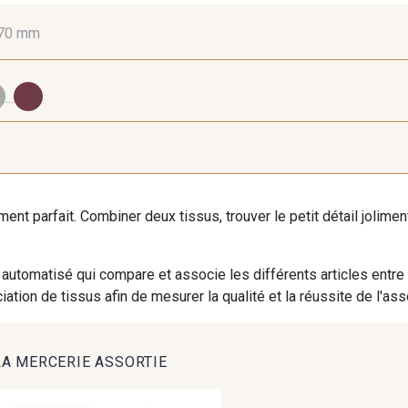
70 mm
10 mm
16 mm
25
...
98 - 98 Taupe
36 - 36 Grey
30 - 30
iment parfait. Combiner deux tissus, trouver le petit détail jolim
27 - 27 Beige
29 - 29 Sable
254 - 254 
automatisé qui compare et associe les différents articles entre
ation de tissus afin de mesurer la qualité et la réussite de l'as
667 - 667 Marron
44 - 44 Rouille
99 - 9
LA MERCERIE ASSORTIE