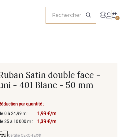
onnels
0
Ruban Satin double face -
uni - 401 Blanc - 50 mm
Réduction par quantité :
1,99 €/m
de 0 à 24,99 m :
1,39 €/m
de 25 à 10 000 m :
Certifié OEKO-TEX®