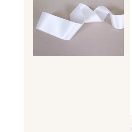
148 - 148 Corail
105 - 105 Pfirsich
26 - 26 Jaune
32 - 32 Mais
84 - 84 Pomme
435 - 435 Glen
69 - 69 Foret
864 - 864 Dark Green
48 - 48 Tilleul
302 - 302 Menthe