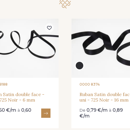
62 - 62 Shocking
82 - 82 Butterfly
301 - 30
41 - 41 Cardinal
357 - 357 Dark Ruby
78 - 7
8188
0000 8374
 Satin double face -
Ruban Satin double fac
 725 Noir - 6 mm
uni - 725 Noir - 16 mm
,50 €/m
0,60
0,79 €/m
0,89
à
De
à
€/m