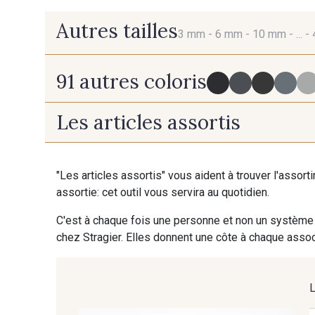
Autres tailles
3 mm -
6 mm -
10 mm -
... -
91 autres coloris
3 mm
6 mm
Les articles assortis
725 - 725 Noir
43 - 43 Elephant
"Les articles assortis" vous aident à trouver l'assort
assortie: cet outil vous servira au quotidien.
23 - 23 Natural
405 - 405 Porcelaine
C'est à chaque fois une personne et non un système 
chez Stragier. Elles donnent une côte à chaque associ
95 - 95 Messing
35 - 35 Brun