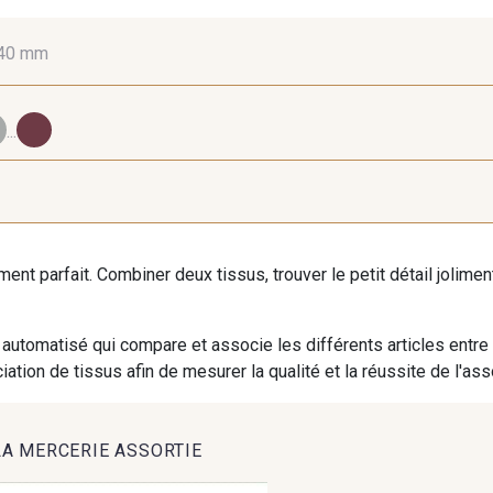
40 mm
10 mm
16 mm
25
...
98 - 98 Taupe
36 - 36 Grey
30 - 30
iment parfait. Combiner deux tissus, trouver le petit détail jolim
614 - 614 White Coffee
27 - 27 Beige
29 - 2
automatisé qui compare et associe les différents articles entre
ation de tissus afin de mesurer la qualité et la réussite de l'as
46 - 46 Cuban
667 - 667 Marron
44 - 44
LA MERCERIE ASSORTIE