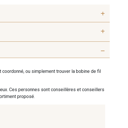
 mm
40 mm
 Silver
401 - 401 Blanc
ent coordonné, ou simplement trouver la bobine de fil
9 Sable
254 - 254 Misty Rose
 eux. Ces personnes sont conseillères et conseillers
sortiment proposé.
 Rouille
99 - 99 Lachs