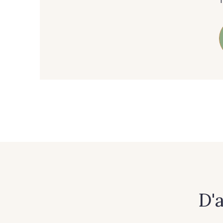
89 - 89 Blue
70 - 70 Turquoise
37 - 37 Ciel
87 - 87 Copen
21 - 21 Dark Navy
96 - 96 Violet
64 - 64 Bordeaux
97 - 97 Mauve
D'
57 - 57 Bois de Rose
13 - 13 Lilas Clair