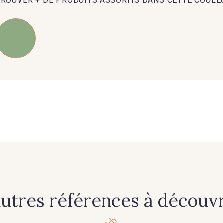
TROUVER + DE PRODUITS ASSORTIS DANS CETTE COULE
235 - 235 Miss
574 - 574 Dusty Blue
42 - 42
40 - 40 Royal
558 - 558 Deep Blue
59 - 59 Bl
08 - 08 Iris
10 - 10 Orchid
52 - 52
77 - 77 Vieux Rose
423 - 423 Lilas
19 - 19
autres références à découvri
61 - 61 Peche
04 - 04 Rose
15 - 1