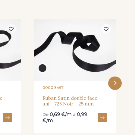
Blossom
1 Abricot
20 - 20 Rouge
8 Wine
267 - 267 Alt Rosa
0000 8467
e -
Ruban Satin double face -
uni - 725 Noir - 25 mm
0,69 €/m
0,99
De
à
€/m