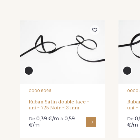
81 - 81 Woodrose
273 - 273 Rose Mauve
25 - 25 Flame
331 - 331 True Red
0000 8096
0000 
91 - 91 Fuchsia
Ruban Satin double face -
Ruban
uni - 725 Noir - 3 mm
uni -
0,39 €/m
0,59
0
De
à
De
€/m
€/m