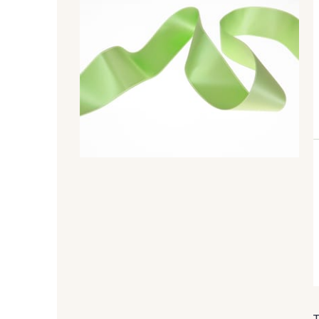
47 - 47 Copper
148 - 148 Corail
07 - 07 Banane
26 - 26 Jaune
84 - 84 Pomme
435 - 435 Glen
69 - 69 Foret
864 - 864 Dark Green
48 - 48 Tilleul
302 - 302 Menthe