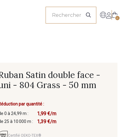
onnels
0
Ruban Satin double face -
uni - 804 Grass - 50 mm
Réduction par quantité :
1,99 €/m
de 0 à 24,99 m :
1,39 €/m
de 25 à 10 000 m :
Certifié OEKO-TEX®