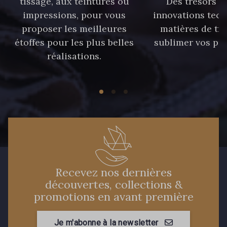
tissage, aux teintures ou
Des trésors te
90 - 90 Navy
impressions, pour vous
innovations tech
59 - 59 Bleu de Prune
proposer les meilleures
matières de tr
étoffes pour les plus belles
sublimer vos pro
réalisations.
21 - 21 Dark Navy
96 - 96 Violet
08 - 08 Iris
10 - 10 Orchid
52 - 52 Eveque
456 - 456 Prune
64 - 64 Bordeaux
97 - 97 Mauve
Recevez nos dernières
découvertes, collections &
promotions en avant première
77 - 77 Vieux Rose
423 - 423 Lilas
Je m'abonne à la newsletter