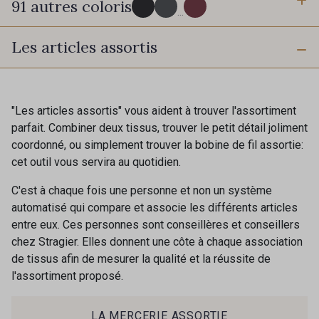
91 autres coloris
3 mm
6 mm
...
Les articles assortis
10 mm
16 mm
725 - 725 Noir
43 - 43 Elephant
25 mm
40 mm
98 - 98 Taupe
36 - 36 Grey
"Les articles assortis" vous aident à trouver l'assortiment
parfait. Combiner deux tissus, trouver le petit détail joliment
coordonné, ou simplement trouver la bobine de fil assortie:
30 - 30 Silver
401 - 401 Blanc
cet outil vous servira au quotidien.
C'est à chaque fois une personne et non un système
23 - 23 Natural
automatisé qui compare et associe les différents articles
405 - 405 Porcelaine
entre eux. Ces personnes sont conseillères et conseillers
chez Stragier. Elles donnent une côte à chaque association
de tissus afin de mesurer la qualité et la réussite de
27 - 27 Beige
l'assortiment proposé.
614 - 614 White Coffee
Cadeau : 10% offerts sur votre
commande !
LA MERCERIE ASSORTIE