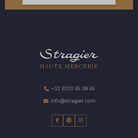
19 - 19 Purple
262 - 262 Crocus
13 - 13 Lilas Clair
57 - 57 Bois de Rose
61 - 61 Peche
04 - 04 Rose
HAUTE MERCERIE
15 - 15 Blush
225 - 225 Almond Blossom
+32 (0)10 65 38 65
info@stragier.com
81 - 81 Woodrose
273 - 273 Rose Mauve
62 - 62 Shocking
82 - 82 Butterfly