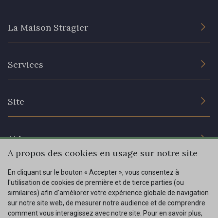
La Maison Stragier
301 - 301 Abricot
20 - 20 Rouge
L’entreprise
25 - 25 Flame
331 - 331 True Red
Services
Engagement durable et certificats
Conditions générales de vente
41 - 41 Cardinal
357 - 357 Dark Ruby
Nous contacter
Site
Paramétrage des cookies
Services aux professionnels
78 - 78 Wine
267 - 267 Alt Rosa
Magasins
Chéques cadeaux
Aide
Prix réduits
A propos des cookies en usage sur notre site
91 - 91 Fuchsia
Magazine
Livraison : France, Belgique, International
En cliquant sur le bouton « Accepter », vous consentez à
Menu
l'utilisation de cookies de première et de tierce parties (ou
Retours & réclamations
similaires) afin d'améliorer votre expérience globale de navigation
sur notre site web, de mesurer notre audience et de comprendre
FAQ - Questions fréquentes
Tous nos tissus
comment vous interagissez avec notre site. Pour en savoir plus,
FR
EN