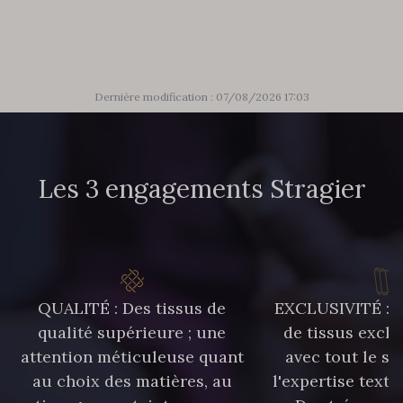
303 - 303 Aqua
83 - 83 Corn
89 - 89 Blue
70 - 70 Turquoise
Dernière modification : 07/08/2026 17:03
235 - 235 Miss
574 - 574 Dusty Blue
Les 3 engagements Stragier
42 - 42 Pigeon
38 - 38 Horizon
37 - 37 Ciel
87 - 87 Copen
QUALITÉ : Des tissus de
EXCLUSIVITÉ : U
qualité supérieure ; une
de tissus exclu
attention méticuleuse quant
avec tout le sa
40 - 40 Royal
558 - 558 Deep Blue
au choix des matières, au
l'expertise texti