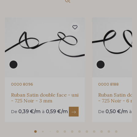
893 - 893 Olive
858 - 858 Mango Green
69 - 69 Foret
864 - 864 Dark Green
94 - 94 Billard
80 - 80 Loden
50 - 50 Khaki
874 - 874 Savanne
0000 8096
0000 8188
Ruban Satin double face - uni
Ruban Satin doub
- 725 Noir - 3 mm
- 725 Noir - 6 
48 - 48 Tilleul
302 - 302 Menthe
0,39 €/m
0,59 €/m
0,50 €/m
0
De
à
De
à
86 - 86 Reseda
85 - 85 Sapphire