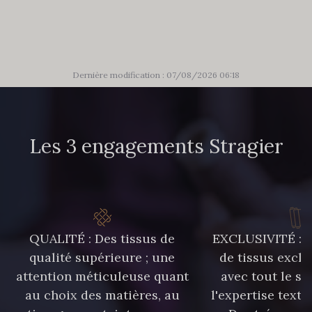
303 - 303 Aqua
83 - 83 Corn
89 - 89 Blue
70 - 70 Turquoise
Dernière modification : 07/08/2026 06:18
235 - 235 Miss
574 - 574 Dusty Blue
Les 3 engagements Stragier
42 - 42 Pigeon
38 - 38 Horizon
37 - 37 Ciel
87 - 87 Copen
QUALITÉ : Des tissus de
EXCLUSIVITÉ : U
qualité supérieure ; une
de tissus exclu
attention méticuleuse quant
avec tout le sa
40 - 40 Royal
558 - 558 Deep Blue
au choix des matières, au
l'expertise texti