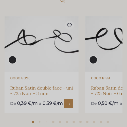
893 - 893 Olive
858 - 858 Mango Green
69 - 69 Foret
864 - 864 Dark Green
94 - 94 Billard
80 - 80 Loden
50 - 50 Khaki
874 - 874 Savanne
0000 8096
0000 8188
Ruban Satin double face - uni
Ruban Satin doub
- 725 Noir - 3 mm
- 725 Noir - 6 
48 - 48 Tilleul
302 - 302 Menthe
0,39 €/m
0,59 €/m
0,50 €/m
0
De
à
De
à
86 - 86 Reseda
85 - 85 Sapphire