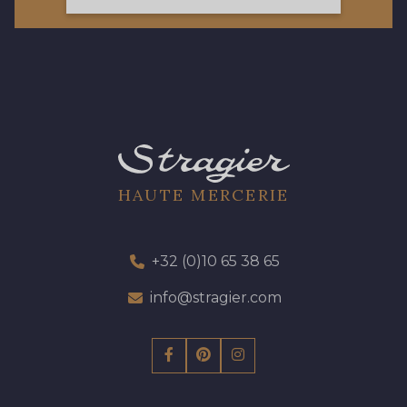
19 - 19 Purple
262 - 262 Crocus
13 - 13 Lilas Clair
57 - 57 Bois de Rose
61 - 61 Peche
04 - 04 Rose
HAUTE MERCERIE
15 - 15 Blush
225 - 225 Almond Blossom
+32 (0)10 65 38 65
info@stragier.com
81 - 81 Woodrose
273 - 273 Rose Mauve
62 - 62 Shocking
82 - 82 Butterfly