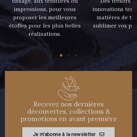
tissage, aux teintures ou
Des trésors te
90 - 90 Navy
impressions, pour vous
innovations tech
59 - 59 Bleu de Prune
proposer les meilleures
matières de tr
étoffes pour les plus belles
sublimer vos pro
réalisations.
21 - 21 Dark Navy
96 - 96 Violet
08 - 08 Iris
10 - 10 Orchid
52 - 52 Eveque
456 - 456 Prune
64 - 64 Bordeaux
97 - 97 Mauve
Recevez nos dernières
découvertes, collections &
promotions en avant première
77 - 77 Vieux Rose
423 - 423 Lilas
Je m'abonne à la newsletter