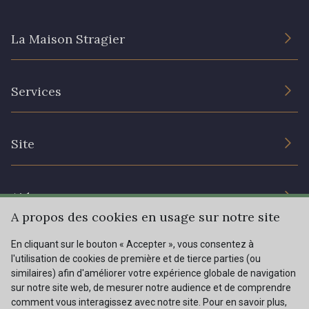
La Maison Stragier
301 - 301 Abricot
20 - 20 Rouge
L’entreprise
25 - 25 Flame
331 - 331 True Red
Services
Engagement durable et certificats
Conditions générales de vente
41 - 41 Cardinal
357 - 357 Dark Ruby
Nous contacter
Site
Paramétrage des cookies
Services aux professionnels
78 - 78 Wine
267 - 267 Alt Rosa
Magasins
Chéques cadeaux
Aide
Prix réduits
A propos des cookies en usage sur notre site
91 - 91 Fuchsia
Magazine
Livraison : France, Belgique, International
En cliquant sur le bouton « Accepter », vous consentez à
Menu
l'utilisation de cookies de première et de tierce parties (ou
Retours & réclamations
similaires) afin d'améliorer votre expérience globale de navigation
sur notre site web, de mesurer notre audience et de comprendre
FAQ - Questions fréquentes
Tous nos tissus
comment vous interagissez avec notre site. Pour en savoir plus,
FR
EN