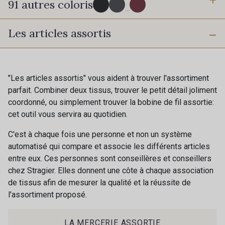
91 autres coloris
3 mm
6 mm
...
Les articles assortis
10 mm
16 mm
725 - 725 Noir
43 - 43 Elephant
25 mm
40 mm
98 - 98 Taupe
36 - 36 Grey
"Les articles assortis" vous aident à trouver l'assortiment
parfait. Combiner deux tissus, trouver le petit détail joliment
coordonné, ou simplement trouver la bobine de fil assortie:
30 - 30 Silver
401 - 401 Blanc
cet outil vous servira au quotidien.
C'est à chaque fois une personne et non un système
23 - 23 Natural
automatisé qui compare et associe les différents articles
405 - 405 Porcelaine
entre eux. Ces personnes sont conseillères et conseillers
chez Stragier. Elles donnent une côte à chaque association
de tissus afin de mesurer la qualité et la réussite de
27 - 27 Beige
l'assortiment proposé.
614 - 614 White Coffee
Cadeau : 10% offerts sur votre
commande !
LA MERCERIE ASSORTIE