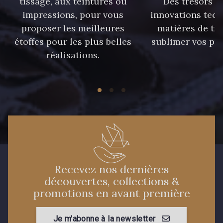
tissage, aux teintures ou
Des trésors te
40 - 40 Royal
558 - 558 Deep Blue
impressions, pour vous
innovations tech
proposer les meilleures
matières de tr
90 - 90 Navy
étoffes pour les plus belles
sublimer vos pro
59 - 59 Bleu de Prune
réalisations.
21 - 21 Dark Navy
96 - 96 Violet
08 - 08 Iris
10 - 10 Orchid
52 - 52 Eveque
456 - 456 Prune
Recevez nos dernières
découvertes, collections &
64 - 64 Bordeaux
97 - 97 Mauve
promotions en avant première
Je m'abonne à la newsletter
77 - 77 Vieux Rose
423 - 423 Lilas