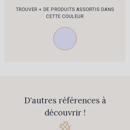
79 - 79 Orange
45 - 45 Gold
TROUVER + DE PRODUITS ASSORTIS DANS
CETTE COULEUR
07 - 07 Banane
26 - 26 Jaune
32 - 32 Mais
11 - 11 Citron
817 - 817 Cress Green
813 - 813 Spring Green
804 - 804 Grass
435 - 435 Glen
D'autres références à
861 - 861 Gazon
18 - 18 Emeraude
découvrir !
84 - 84 Pomme