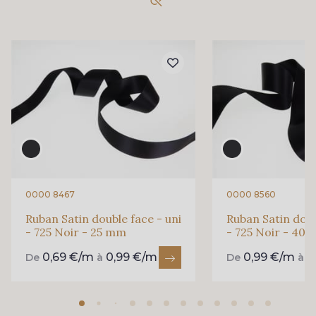
858 - 858 Mango Green
69 - 69 Foret
864 - 864 Dark Green
94 - 94 Billard
893 - 893 Olive
80 - 80 Loden
50 - 50 Khaki
0000 8467
0000 8560
Ruban Satin double face - uni
Ruban Satin doub
874 - 874 Savanne
788 - 788 Petrole
- 725 Noir - 25 mm
- 725 Noir - 40
0,69 €/m
0,99 €/m
0,99 €/m
1
De
à
De
à
48 - 48 Tilleul
302 - 302 Menthe