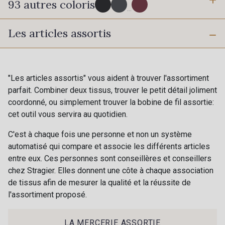
93 autres coloris
3 mm
6 mm
...
Les articles assortis
16 mm
25 mm
725 - 725 Noir
43 - 43 Elephant
40 mm
50 mm
98 - 98 Taupe
36 - 36 Grey
"Les articles assortis" vous aident à trouver l'assortiment
parfait. Combiner deux tissus, trouver le petit détail joliment
coordonné, ou simplement trouver la bobine de fil assortie:
70 mm
30 - 30 Silver
cet outil vous servira au quotidien.
405 - 405 Porcelaine
C'est à chaque fois une personne et non un système
automatisé qui compare et associe les différents articles
23 - 23 Natural
09 - 09 Crème
entre eux. Ces personnes sont conseillères et conseillers
chez Stragier. Elles donnent une côte à chaque association
de tissus afin de mesurer la qualité et la réussite de
27 - 27 Beige
l'assortiment proposé.
614 - 614 White Coffee
Cadeau : 10% offerts sur votre
commande !
LA MERCERIE ASSORTIE