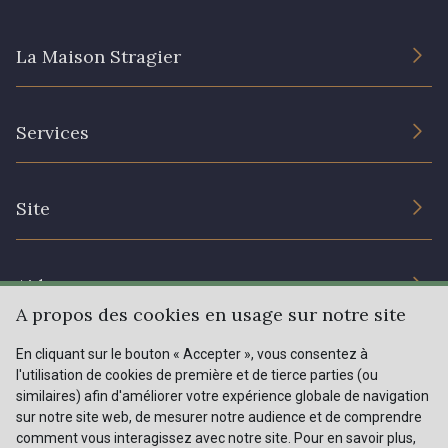
62 - 62 Shocking
82 - 82 Butterfly
La Maison Stragier
301 - 301 Abricot
20 - 20 Rouge
L’entreprise
Services
Engagement durable et certificats
25 - 25 Flame
331 - 331 True Red
Conditions générales de vente
Nous contacter
Site
Paramétrage des cookies
Services aux professionnels
41 - 41 Cardinal
357 - 357 Dark Ruby
Magasins
Chéques cadeaux
Aide
78 - 78 Wine
267 - 267 Alt Rosa
Prix réduits
A propos des cookies en usage sur notre site
Magazine
Livraison : France, Belgique, International
En cliquant sur le bouton « Accepter », vous consentez à
Menu
91 - 91 Fuchsia
l'utilisation de cookies de première et de tierce parties (ou
Retours & réclamations
similaires) afin d'améliorer votre expérience globale de navigation
sur notre site web, de mesurer notre audience et de comprendre
FAQ - Questions fréquentes
Tous nos tissus
comment vous interagissez avec notre site. Pour en savoir plus,
FR
EN