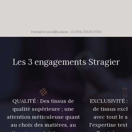
86 - 86 Reseda
85 - 85 Sapphire
303 - 303 Aqua
83 - 83 Corn
Dernière modification : 07/08/2026 17:59
89 - 89 Blue
70 - 70 Turquoise
Les 3 engagements Stragier
235 - 235 Miss
574 - 574 Dusty Blue
42 - 42 Pigeon
38 - 38 Horizon
QUALITÉ : Des tissus de
EXCLUSIVITÉ : U
qualité supérieure ; une
de tissus exclu
37 - 37 Ciel
87 - 87 Copen
attention méticuleuse quant
avec tout le sa
au choix des matières, au
l'expertise texti