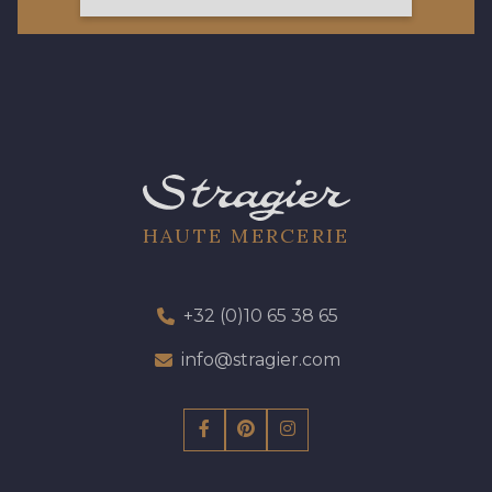
19 - 19 Purple
262 - 262 Crocus
13 - 13 Lilas Clair
57 - 57 Bois de Rose
HAUTE MERCERIE
61 - 61 Peche
04 - 04 Rose
+32 (0)10 65 38 65
15 - 15 Blush
225 - 225 Almond Blossom
info@stragier.com
81 - 81 Woodrose
273 - 273 Rose Mauve