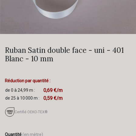
Ruban Satin double face - uni - 401
Blanc - 10 mm
Réduction par quantité :
0,69 €/m
de 0 à 24,99 m :
0,59 €/m
de 25 à 10 000 m :
Certifié OEKO-TEX®
Quantité
(en mètre)