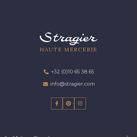
13 - 13 Lilas Clair
57 - 57 Bois de Rose
61 - 61 Peche
04 - 04 Rose
HAUTE MERCERIE
15 - 15 Blush
225 - 225 Almond Blossom
+32 (0)10 65 38 65
info@stragier.com
81 - 81 Woodrose
273 - 273 Rose Mauve
62 - 62 Shocking
82 - 82 Butterfly