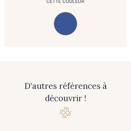
CETTE COULEUR
07 - 07 Banane
26 - 26 Jaune
32 - 32 Mais
11 - 11 Citron
804 - 804 Grass
817 - 817 Cress Green
84 - 84 Pomme
813 - 813 Spring Green
D'autres références à
découvrir !
435 - 435 Glen
861 - 861 Gazon
18 - 18 Emeraude
893 - 893 Olive