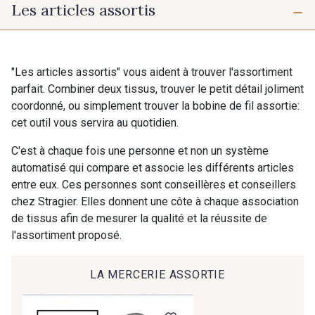
Les articles assortis
10 mm
16 mm
725 - 725 Noir
43 - 43 Elephant
25 mm
40 mm
98 - 98 Taupe
36 - 36 Grey
"Les articles assortis" vous aident à trouver l'assortiment
parfait. Combiner deux tissus, trouver le petit détail joliment
coordonné, ou simplement trouver la bobine de fil assortie:
70 mm
100 mm
30 - 30 Silver
401 - 401 Blanc
cet outil vous servira au quotidien.
C'est à chaque fois une personne et non un système
23 - 23 Natural
automatisé qui compare et associe les différents articles
405 - 405 Porcelaine
entre eux. Ces personnes sont conseillères et conseillers
chez Stragier. Elles donnent une côte à chaque association
de tissus afin de mesurer la qualité et la réussite de
27 - 27 Beige
Cadeau : 10% offerts sur votre
l'assortiment proposé.
614 - 614 White Coffee
commande !
Pour vous, couture rime avec détente ?
LA MERCERIE ASSORTIE
Vous aimez les beaux tissus ?
29 - 29 Sable
Recevez chaque semaine un clin d’œil rempli de
254 - 254 Misty Rose