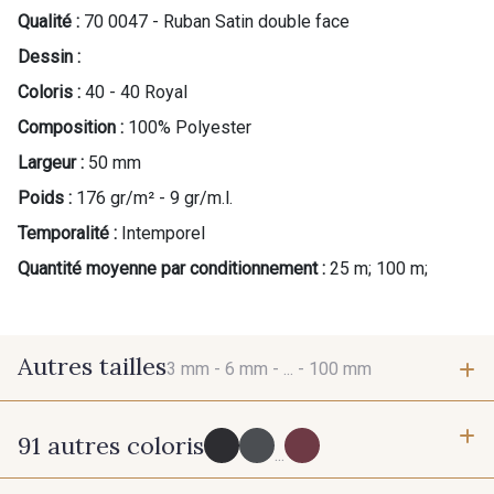
Qualité :
70 0047 - Ruban Satin double face
Dessin :
Coloris :
40 - 40 Royal
Composition :
100% Polyester
Largeur :
50 mm
Poids :
176 gr/m² - 9 gr/m.l.
Temporalité :
Intemporel
Quantité moyenne par conditionnement :
25 m; 100 m;
Autres tailles
3 mm -
6 mm -
... -
100 mm
91 autres coloris
3 mm
6 mm
...