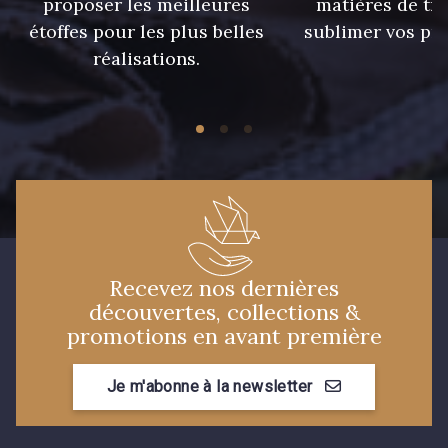
proposer les meilleures
matières de tr
étoffes pour les plus belles
sublimer vos pro
réalisations.
21 - 21 Dark Navy
96 - 96 Violet
08 - 08 Iris
10 - 10 Orchid
52 - 52 Eveque
456 - 456 Prune
97 - 97 Mauve
64 - 64 Bordeaux
Recevez nos dernières
découvertes, collections &
promotions en avant première
77 - 77 Vieux Rose
423 - 423 Lilas
Je m'abonne à la newsletter
19 - 19 Purple
262 - 262 Crocus