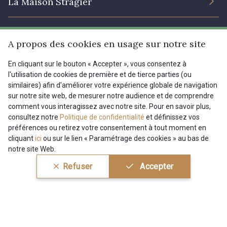
La Maison Stragier
301 - 301 Abricot
20 - 20 Rouge
L’entreprise
25 - 25 Flame
331 - 331 True Red
Services
A propos des cookies en usage sur notre site
Engagement durable et certificats
En cliquant sur le bouton « Accepter », vous consentez à
Conditions générales de vente
41 - 41 Cardinal
357 - 357 Dark Ruby
Nous contacter
l'utilisation de cookies de première et de tierce parties (ou
Site
similaires) afin d'améliorer votre expérience globale de navigation
Paramétrage des cookies
Services aux professionnels
sur notre site web, de mesurer notre audience et de comprendre
78 - 78 Wine
267 - 267 Alt Rosa
comment vous interagissez avec notre site. Pour en savoir plus,
Magasins
Chéques cadeaux
Aide
consultez notre
Politique de confidentialité
et définissez vos
préférences ou retirez votre consentement à tout moment en
Prix réduits
cliquant
ici
ou sur le lien « Paramétrage des cookies » au bas de
91 - 91 Fuchsia
Magazine
Livraison : France, Belgique, International
notre site Web.
Menu
Refuser
Accepter
Retours & réclamations
FAQ - Questions fréquentes
Tous nos tissus
FR
EN
Modes de paiements
Magazine