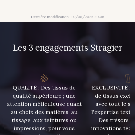
83 - 83 Corn
89 - 89 Blue
Dernière modification : 07/08/2026 20:06
70 - 70 Turquoise
235 - 235 Miss
Les 3 engagements Stragier
42 - 42 Pigeon
574 - 574 Dusty Blue
38 - 38 Horizon
37 - 37 Ciel
QUALITÉ : Des tissus de
EXCLUSIVITÉ : U
qualité supérieure ; une
de tissus exclu
attention méticuleuse quant
avec tout le sa
87 - 87 Copen
558 - 558 Deep Blue
au choix des matières, au
l'expertise texti
tissage, aux teintures ou
Des trésors te
90 - 90 Navy
impressions, pour vous
innovations tech
59 - 59 Bleu de Prune