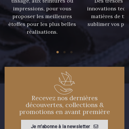
tissage, aux teintures ou
Des trésors te
90 - 90 Navy
impressions, pour vous
innovations tech
59 - 59 Bleu de Prune
proposer les meilleures
matières de tr
étoffes pour les plus belles
sublimer vos pro
réalisations.
21 - 21 Dark Navy
96 - 96 Violet
08 - 08 Iris
10 - 10 Orchid
52 - 52 Eveque
456 - 456 Prune
97 - 97 Mauve
64 - 64 Bordeaux
Recevez nos dernières
découvertes, collections &
promotions en avant première
77 - 77 Vieux Rose
423 - 423 Lilas
Je m'abonne à la newsletter