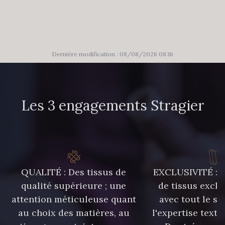
303 - 303 Aqua
83 - 83 Corn
89 - 89 Blue
70 - 70 Turquoise
Dernière modification : 08/08/2026 08:16
235 - 235 Miss
574 - 574 Dusty Blue
Les 3 engagements Stragier
42 - 42 Pigeon
38 - 38 Horizon
37 - 37 Ciel
87 - 87 Copen
QUALITÉ : Des tissus de
EXCLUSIVITÉ : U
qualité supérieure ; une
de tissus exclu
attention méticuleuse quant
avec tout le sa
40 - 40 Royal
558 - 558 Deep Blue
au choix des matières, au
l'expertise texti