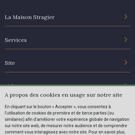
La Maison Stragier
301 - 301 Abricot
20 - 20 Rouge
L’entreprise
25 - 25 Flame
331 - 331 True Red
Services
Engagement durable et certificats
Conditions générales de vente
41 - 41 Cardinal
357 - 357 Dark Ruby
Nous contacter
Site
Paramétrage des cookies
Services aux professionnels
78 - 78 Wine
267 - 267 Alt Rosa
Magasins
Chéques cadeaux
Aide
Prix réduits
A propos des cookies en usage sur notre site
91 - 91 Fuchsia
Magazine
Livraison : France, Belgique, International
En cliquant sur le bouton « Accepter », vous consentez à
Menu
l'utilisation de cookies de première et de tierce parties (ou
Retours & réclamations
similaires) afin d'améliorer votre expérience globale de navigation
sur notre site web, de mesurer notre audience et de comprendre
FAQ - Questions fréquentes
Tous nos tissus
comment vous interagissez avec notre site. Pour en savoir plus,
FR
EN