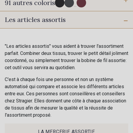
91 autres coloris
3 mm
6 mm
...
Les articles assortis
10 mm
16 mm
725 - 725 Noir
43 - 43 Elephant
25 mm
40 mm
98 - 98 Taupe
36 - 36 Grey
"Les articles assortis" vous aident à trouver l'assortiment
parfait. Combiner deux tissus, trouver le petit détail joliment
coordonné, ou simplement trouver la bobine de fil assortie:
30 - 30 Silver
401 - 401 Blanc
cet outil vous servira au quotidien.
C'est à chaque fois une personne et non un système
23 - 23 Natural
automatisé qui compare et associe les différents articles
405 - 405 Porcelaine
entre eux. Ces personnes sont conseillères et conseillers
chez Stragier. Elles donnent une côte à chaque association
de tissus afin de mesurer la qualité et la réussite de
27 - 27 Beige
l'assortiment proposé.
614 - 614 White Coffee
Cadeau : 10% offerts sur votre
commande !
LA MERCERIE ASSORTIE