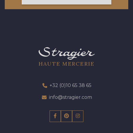
19 - 19 Purple
262 - 262 Crocus
13 - 13 Lilas Clair
57 - 57 Bois de Rose
61 - 61 Peche
04 - 04 Rose
HAUTE MERCERIE
15 - 15 Blush
225 - 225 Almond Blossom
+32 (0)10 65 38 65
info@stragier.com
81 - 81 Woodrose
273 - 273 Rose Mauve
62 - 62 Shocking
82 - 82 Butterfly