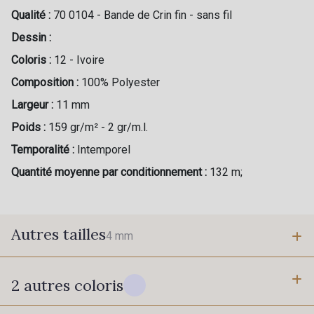
Qualité :
70 0104 - Bande de Crin fin - sans fil
Dessin :
Coloris :
12 - Ivoire
Composition :
100% Polyester
Largeur :
11 mm
Poids :
159 gr/m² - 2 gr/m.l.
Temporalité :
Intemporel
Quantité moyenne par conditionnement :
132 m;
Autres tailles
4 mm
2 autres coloris
4 mm