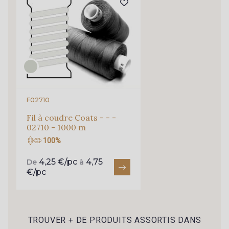
Pour vous, couture rime avec détente ?
Vous aimez les beaux tissus ?
Recevez chaque semaine un clin d’œil rempli de
nouveautés, d’inspirations et de promotions.
Je m'abonne à la newsletter
F02710
Fil à coudre Coats - - -
02710 - 1000 m
100%
4,25 €/pc
4,75
De
à
€/pc
TROUVER + DE PRODUITS ASSORTIS DANS