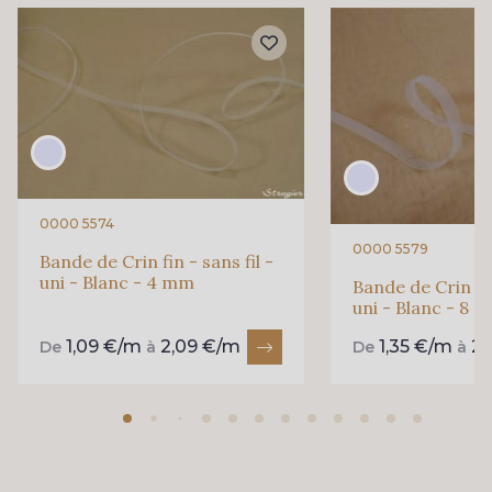
0000 5574
0000 5579
Bande de Crin fin - sans fil -
uni - Blanc - 4 mm
Bande de Crin fin
uni - Blanc - 8 
1,09 €/m
2,09 €/m
1,35 €/m
2,
De
à
De
à