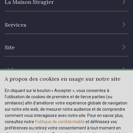
La Maison Stragier
L’entreprise
Services
Engagement durable et certificats
Conditions générales de vente
Nous contacter
Site
Paramétrage des cookies
Services aux professionnels
Magasins
Chéques cadeaux
Aide
Prix réduits
A propos des cookies en usage sur notre site
Magazine
Livraison : France, Belgique, International
En cliquant sur le bouton « Accepter », vous consentez à
Menu
l'utilisation de cookies de première et de tierce parties (ou
Retours & réclamations
similaires) afin d'améliorer votre expérience globale de navigation
sur notre site web, de mesurer notre audience et de comprendre
FAQ - Questions fréquentes
Tous nos tissus
comment vous interagissez avec notre site. Pour en savoir plus,
FR
EN
Modes de paiements
Magazine
consultez notre
Politique de confidentialité
et définissez vos
préférences ou retirez votre consentement à tout moment en