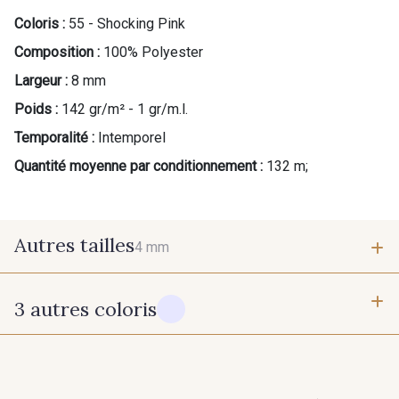
Coloris :
55 - Shocking Pink
Cadeau : 10% offerts sur votre
Composition :
100% Polyester
commande !
Largeur :
8 mm
Pour vous, couture rime avec détente ?
Poids :
142 gr/m² - 1 gr/m.l.
Vous aimez les beaux tissus ?
Temporalité :
Intemporel
Recevez chaque semaine un clin d’œil rempli de
nouveautés, d’inspirations et de promotions.
Quantité moyenne par conditionnement :
132 m;
Je m'abonne à la newsletter
Autres tailles
4 mm
3 autres coloris
4 mm
10 - Blanc
60 - Noir