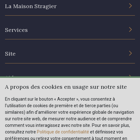
La Maison Stragier
L’entreprise
Services
Engagement durable et certificats
Conditions générales de vente
Nous contacter
Site
Paramétrage des cookies
Services aux professionnels
Magasins
Chéques cadeaux
Aide
Prix réduits
A propos des cookies en usage sur notre site
Magazine
Livraison : France, Belgique, International
En cliquant sur le bouton « Accepter », vous consentez à
Menu
l'utilisation de cookies de première et de tierce parties (ou
Retours & réclamations
similaires) afin d'améliorer votre expérience globale de navigation
sur notre site web, de mesurer notre audience et de comprendre
FAQ - Questions fréquentes
Tous nos tissus
comment vous interagissez avec notre site. Pour en savoir plus,
FR
EN
Modes de paiements
Magazine
consultez notre
Politique de confidentialité
et définissez vos
préférences ou retirez votre consentement à tout moment en