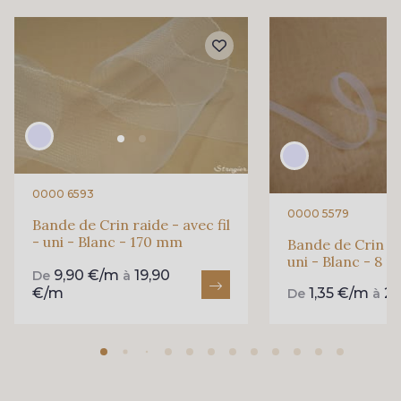
0000 6593
0000 5579
Bande de Crin raide - avec fil
- uni - Blanc - 170 mm
Bande de Crin fin
uni - Blanc - 8 
9,90 €/m
19,90
De
à
€/m
1,35 €/m
2,
De
à