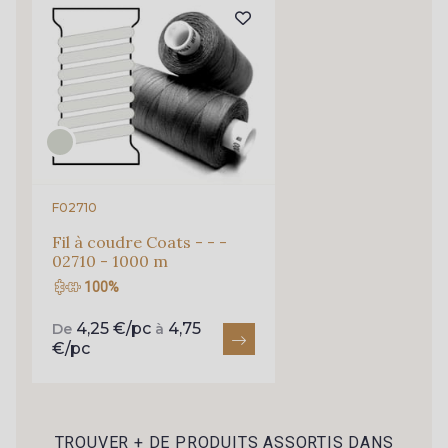
Pour vous, couture rime avec détente ?
Vous aimez les beaux tissus ?
Recevez chaque semaine un clin d’œil rempli de
nouveautés, d’inspirations et de promotions.
Je m'abonne à la newsletter
F02710
Fil à coudre Coats - - -
02710 - 1000 m
100%
4,25 €/pc
4,75
De
à
€/pc
TROUVER + DE PRODUITS ASSORTIS DANS