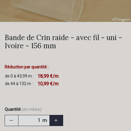
Bande de Crin raide - avec fil - uni -
Ivoire - 156 mm
Réduction par quantité :
18,99 €/m
de 0 à 43,99 m :
10,99 €/m
de 44 à 132 m :
Quantité
(en mètre)
m