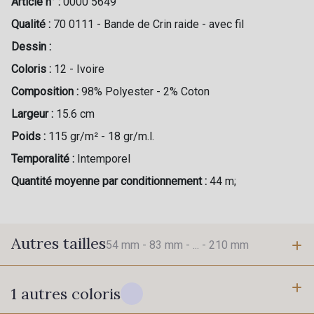
Article n° :
0000 5649
Qualité :
70 0111 - Bande de Crin raide - avec fil
Dessin :
Coloris :
12 - Ivoire
Composition :
98% Polyester - 2% Coton
Largeur :
15.6 cm
Poids :
115 gr/m² - 18 gr/m.l.
Temporalité :
Intemporel
Quantité moyenne par conditionnement :
44 m;
Autres tailles
54 mm -
83 mm -
... -
210 mm
1 autres coloris
54 mm
83 mm