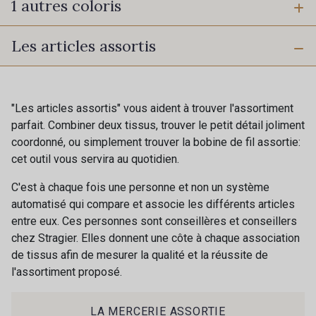
1 autres coloris
4 mm
8 mm
Les articles assortis
60 - Noir
11 mm
"Les articles assortis" vous aident à trouver l'assortiment
parfait. Combiner deux tissus, trouver le petit détail joliment
coordonné, ou simplement trouver la bobine de fil assortie:
cet outil vous servira au quotidien.
C'est à chaque fois une personne et non un système
automatisé qui compare et associe les différents articles
entre eux. Ces personnes sont conseillères et conseillers
chez Stragier. Elles donnent une côte à chaque association
de tissus afin de mesurer la qualité et la réussite de
l'assortiment proposé.
Cadeau : 10% offerts sur votre
LA MERCERIE ASSORTIE
commande !