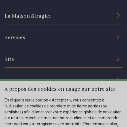
La Maison Stragier
L’entreprise
Services
Engagement durable et certificats
Conditions générales de vente
Nous contacter
Site
Paramétrage des cookies
Services aux professionnels
Magasins
Chéques cadeaux
Aide
Prix réduits
A propos des cookies en usage sur notre site
Magazine
Livraison : France, Belgique, International
En cliquant sur le bouton « Accepter », vous consentez à
Menu
l'utilisation de cookies de première et de tierce parties (ou
Retours & réclamations
similaires) afin d'améliorer votre expérience globale de navigation
sur notre site web, de mesurer notre audience et de comprendre
FAQ - Questions fréquentes
Tous nos tissus
comment vous interagissez avec notre site. Pour en savoir plus,
FR
EN