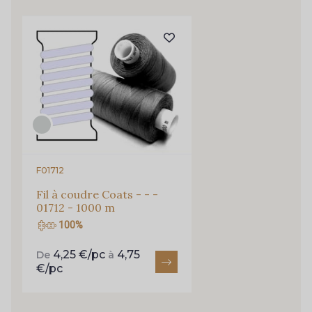
Pour vous, couture rime avec détente ?
Vous aimez les beaux tissus ?
Recevez chaque semaine un clin d’œil rempli de
nouveautés, d’inspirations et de promotions.
Je m'abonne à la newsletter
F01712
Fil à coudre Coats - - -
01712 - 1000 m
100%
4,25 €/pc
4,75
De
à
€/pc