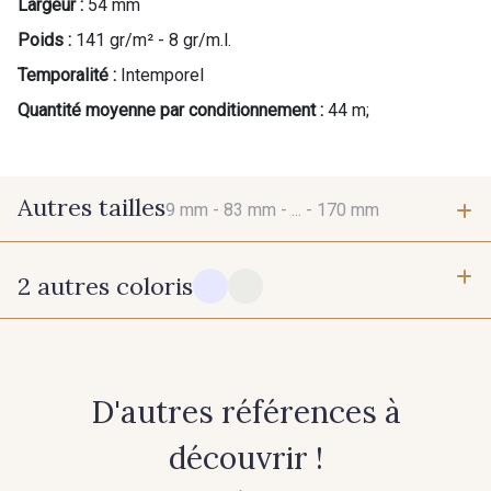
Largeur :
54 mm
Poids :
141 gr/m² - 8 gr/m.l.
Temporalité :
Intemporel
Quantité moyenne par conditionnement :
44 m;
Autres tailles
9 mm -
83 mm -
... -
170 mm
2 autres coloris
9 mm
83 mm
100 mm
170 mm
10 - Blanc
12 - Ivoire
D'autres références à
découvrir !