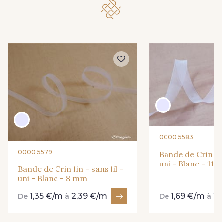
0000 5583
0000 5579
Bande de Crin fin
uni - Blanc - 11
Bande de Crin fin - sans fil -
uni - Blanc - 8 mm
1,35 €/m
2,39 €/m
1,69 €/m
2
De
à
De
à