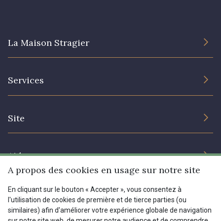
La Maison Stragier
L’entreprise
Services
Engagement durable et certificats
Conditions générales de vente
Nous contacter
Site
Paramétrage des cookies
Services aux professionnels
Magasins
Chéques cadeaux
Aide
Prix réduits
A propos des cookies en usage sur notre site
Magazine
Livraison : France, Belgique, International
En cliquant sur le bouton « Accepter », vous consentez à
Menu
l'utilisation de cookies de première et de tierce parties (ou
Retours & réclamations
similaires) afin d'améliorer votre expérience globale de navigation
sur notre site web, de mesurer notre audience et de comprendre